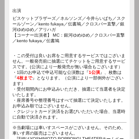
出演
ビスケットブラザーズ／ネルソンズ／今井らいぱち／スク
ールゾーン／kento fukaya／伝書鳩／クロスバー直撃／銀
河ゆめゆめ／アリハガ
【コーナー出演者】 MC：銀河ゆめゆめ／クロスバー直撃
／kento fukaya／伝書鳩
・この受付は良いお席をご用意するサービスではございま
せん。一般発売前に抽選にてチケットをご用意するサービ
スです。(公演により一般発売が無い場合もございます）
・1回のお申込で申込可能な公演数は『
1公演
』、枚数は
『
4枚まで
』となります。（公演により一部例外がござい
ます）
・受付期間内にお申込みいただき、抽選にて当選者を決定
いたします。
・座席番号や整理番号はすべて抽選にて決定いたします。
お申込み順ではございません。
・クレジットカード決済をお選びいただいた場合、当選時
に自動で決済されます。
※当劇場には車いすスペースがございません。そのため、
車いす席の販売はございません。
詳細はYOSHIMOTO ROPPONGI THEATERホームペー