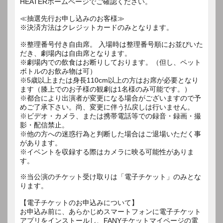
HEATERホームページでご確認ください。
≪抽選先行お申し込みのお客様≫
※決済方法はクレジットカードのみとなります。
※整理番号付き自由席。 入場時は整理番号順にお並びいた
だき、劇場内は自由席となります。
※劇場内での飲食はお断りしております。（但し、ペット
ボトルのお飲み物は可）
※5歳以上または身長110cm以上の方はお席が必要となり
ます（膝上でのお子様の観劇は1名様のみ可能です。）
※都合により出演者が変更になる場合がございますので予
めご了承下さい。尚、変更に伴う払戻しは行いません。
※ビデオ・カメラ、または携帯電話等での録音・録画・撮
影・配信禁止。
※他の方への迷惑行為と判断した場合はご退場いただく事
があります。
※イベントを収録する際はカメラに映る可能性がありま
す。
※当公演のチケット受け取りは「電子チケット」のみとな
ります。
【電子チケットのお申込みについて】
お申込み前に、あらかじめスマートフォンに電子チケット
アプリをインストールし、FANYチケットマイページの電