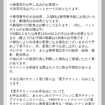
≪抽選先行お申し込みのお客様≫
※決済方法はクレジットカードのみとなります。
※整理番号付き自由席。 入場時は整理番号順にお並びいた
だき、劇場内は自由席となります。
※劇場内での飲食はお断りしております。（但し、ペット
ボトルのお飲み物は可）
※5歳以上または身長110cm以上の方はお席が必要となり
ます（膝上でのお子様の観劇は1名様のみ可能です。）
※都合により出演者が変更になる場合がございますので予
めご了承下さい。尚、変更に伴う払戻しは行いません。
※ビデオ・カメラ、または携帯電話等での録音・録画・撮
影・配信禁止。
※他の方への迷惑行為と判断した場合はご退場いただく事
があります。
※イベントを収録する際はカメラに映る可能性がありま
す。
※当公演のチケット受け取りは「電子チケット」のみとな
ります。
【電子チケットのお申込みについて】
お申込み前に、あらかじめスマートフォンに電子チケット
アプリをインストールし、FANYチケットマイページの電
子チケット設定から携帯電話番号をご登録いただく必要が