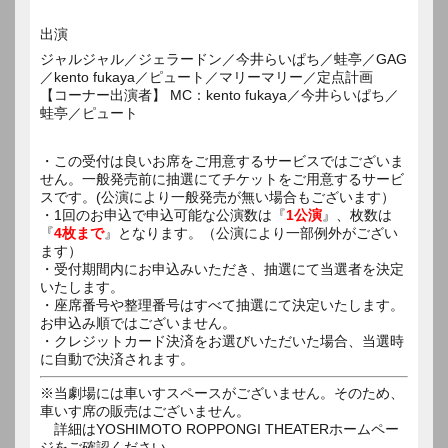
出演
ジャルジャル／ジェラードン／今井らいぱち／蛙亭／GAG
／kento fukaya／ピュート／マリーマリー／定点計画
【コーナー出演者】 MC：kento fukaya／今井らいぱち／
蛙亭／ピュート
・この受付は良いお席をご用意するサービスではございま
せん。一般発売前に抽選にてチケットをご用意するサービ
スです。(公演により一般発売が無い場合もございます）
・1回のお申込で申込可能な公演数は『
1公演
』、枚数は
『
4枚まで
』となります。（公演により一部例外がござい
ます）
・受付期間内にお申込みいただき、抽選にて当選者を決定
いたします。
・座席番号や整理番号はすべて抽選にて決定いたします。
お申込み順ではございません。
・クレジットカード決済をお選びいただいた場合、当選時
に自動で決済されます。
※当劇場には車いすスペースがございません。そのため、
車いす席の販売はございません。
詳細はYOSHIMOTO ROPPONGI THEATERホームペー
ジをご確認ください。