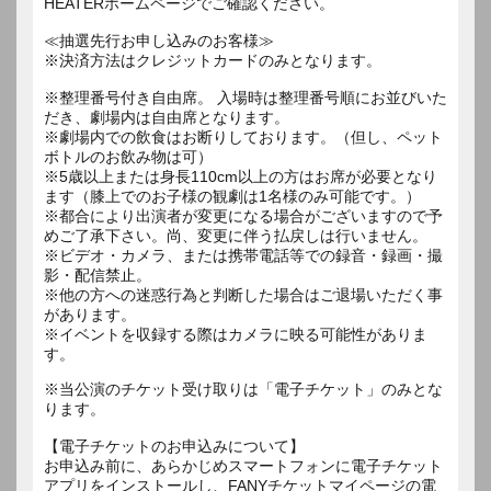
HEATERホームページでご確認ください。
≪抽選先行お申し込みのお客様≫
※決済方法はクレジットカードのみとなります。
※整理番号付き自由席。 入場時は整理番号順にお並びいた
だき、劇場内は自由席となります。
※劇場内での飲食はお断りしております。（但し、ペット
ボトルのお飲み物は可）
※5歳以上または身長110cm以上の方はお席が必要となり
ます（膝上でのお子様の観劇は1名様のみ可能です。）
※都合により出演者が変更になる場合がございますので予
めご了承下さい。尚、変更に伴う払戻しは行いません。
※ビデオ・カメラ、または携帯電話等での録音・録画・撮
影・配信禁止。
※他の方への迷惑行為と判断した場合はご退場いただく事
があります。
※イベントを収録する際はカメラに映る可能性がありま
す。
※当公演のチケット受け取りは「電子チケット」のみとな
ります。
【電子チケットのお申込みについて】
お申込み前に、あらかじめスマートフォンに電子チケット
アプリをインストールし、FANYチケットマイページの電