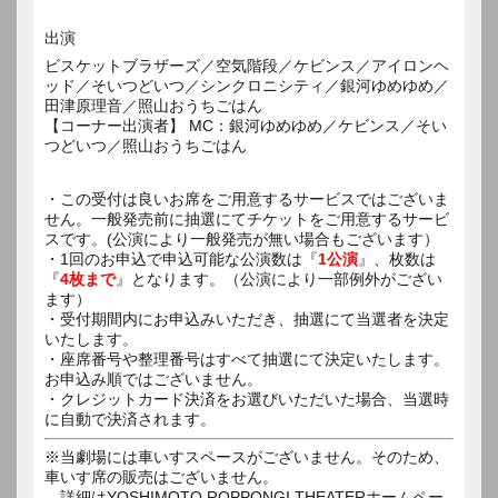
出演
ビスケットブラザーズ／空気階段／ケビンス／アイロンヘ
ッド／そいつどいつ／シンクロニシティ／銀河ゆめゆめ／
田津原理音／照山おうちごはん
【コーナー出演者】 MC：銀河ゆめゆめ／ケビンス／そい
つどいつ／照山おうちごはん
・この受付は良いお席をご用意するサービスではございま
せん。一般発売前に抽選にてチケットをご用意するサービ
スです。(公演により一般発売が無い場合もございます）
・1回のお申込で申込可能な公演数は『
1公演
』、枚数は
『
4枚まで
』となります。（公演により一部例外がござい
ます）
・受付期間内にお申込みいただき、抽選にて当選者を決定
いたします。
・座席番号や整理番号はすべて抽選にて決定いたします。
お申込み順ではございません。
・クレジットカード決済をお選びいただいた場合、当選時
に自動で決済されます。
※当劇場には車いすスペースがございません。そのため、
車いす席の販売はございません。
詳細はYOSHIMOTO ROPPONGI THEATERホームペー