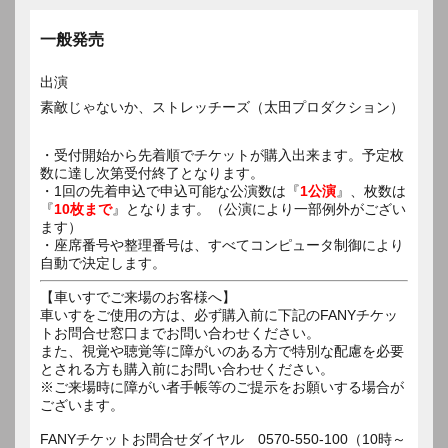
一般発売
出演
素敵じゃないか、ストレッチーズ（太田プロダクション）
・受付開始から先着順でチケットが購入出来ます。予定枚
数に達し次第受付終了となります。
・1回の先着申込で申込可能な公演数は『
1公演
』、枚数は
『
10枚まで
』となります。（公演により一部例外がござい
ます）
・座席番号や整理番号は、すべてコンピュータ制御により
自動で決定します。
【車いすでご来場のお客様へ】
車いすをご使用の方は、必ず購入前に下記のFANYチケッ
トお問合せ窓口までお問い合わせください。
また、視覚や聴覚等に障がいのある方で特別な配慮を必要
とされる方も購入前にお問い合わせください。
※ご来場時に障がい者手帳等のご提示をお願いする場合が
ございます。
FANYチケットお問合せダイヤル 0570-550-100（10時～