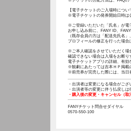
※チケットの分配方法は、FAQ
【電子チケットのご入場時につい
※電子チケットの発券開始日時は公
※ご登録いただいた「氏名」が電
お申し込み前に、FANY ID、
（既存会員の方は「配送先氏名」
プロフィールの修正を行った場合
※ご本人確認をさせていただく場
確認できない場合は入場をお断り
電子チケットアプリの詳細、有効
※観劇にあたっては吉本ＨＰ掲載の
※前売券が完売した際には、当日
・出演者は変更になる場合がござ
・出演者等の変更に伴う払戻しは
・購入後の変更・キャンセル（取
FANYチケット問合せダイヤル
0570-550-100