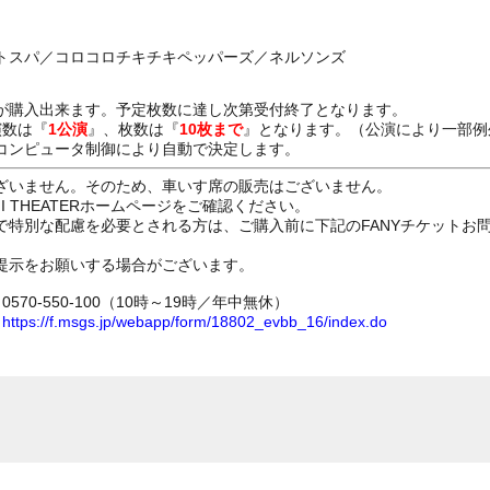
トスパ／コロコロチキチキペッパーズ／ネルソンズ
が購入出来ます。予定枚数に達し次第受付終了となります。
演数は『
1公演
』、枚数は『
10枚まで
』となります。（公演により一部例
コンピュータ制御により自動で決定します。
ざいません。そのため、車いす席の販売はございません。
GI THEATERホームページをご確認ください。
で特別な配慮を必要とされる方は、ご購入前に下記のFANYチケットお
提示をお願いする場合がございます。
70-550-100（10時～19時／年中無休）
ム
https://f.msgs.jp/webapp/form/18802_evbb_16/index.do