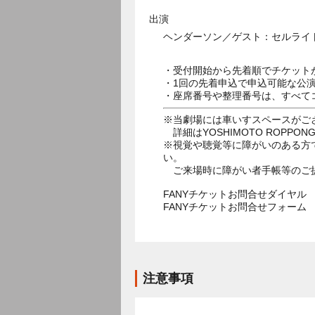
出演
ヘンダーソン／ゲスト：セルライ
・受付開始から先着順でチケット
・1回の先着申込で申込可能な公
・座席番号や整理番号は、すべて
※当劇場には車いすスペースがご
詳細はYOSHIMOTO ROPPON
※視覚や聴覚等に障がいのある方
い。
ご来場時に障がい者手帳等のご
FANYチケットお問合せダイヤル 05
FANYチケットお問合せフォー
注意事項