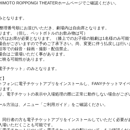
MOTO ROPPONGI THEATERホームページでご確認ください。
みとなります。
は整理番号順にお並びいただき、劇場内は自由席となります。
ります。（但し、ペットボトルのお飲み物は可）
上の方はお席が必要となります。（膝上でのお子様の観劇は1名様のみ可能
場合がございますので予めご了承下さい。尚、変更に伴う払戻しは行い
話等での録音・録画・撮影・配信禁止。
場合はご退場いただく事があります。
に映る可能性があります。
電子チケット」のみとなります。
て】
トフォンに電子チケットアプリをインストールし、FANYチケットマイ
ります。
り、電子チケットの表示や入場処理の際に正常に動作しない場合がござ
ール方法は、メニュー「ご利用ガイド」をご確認ください。
、同行者の方も電子チケットアプリをインストールしていただく必要が
入場いただくことも可能です。