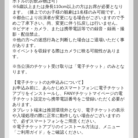
ボトルのお飲み物は可）
※5歳以上または身長110cm以上の方はお席が必要となり
ます。（膝上でのお子様の観劇は1名様のみ可能です。）
※都合により出演者が変更になる場合がございますので予
めご了承下さい。尚、変更に伴う払戻しは行いません。
※ビデオ・カメラ、または携帯電話等での録音・録画・撮
影・配信禁止。
※他の方への迷惑行為と判断した場合はご退場いただく事
があります。
※イベントを収録する際はカメラに映る可能性がありま
す。
※当公演のチケット受け取りは「電子チケット」のみとな
ります。
【電子チケットのお申込みについて】
お申込み前に、あらかじめスマートフォンに電子チケット
アプリをインストールし、FANYチケットマイページの電
子チケット設定から携帯電話番号をご登録いただく必要が
あります。
タブレット端末は推奨環境外となり、電子チケットの表示
や入場処理の際に正常に動作しない場合がございますの
で、必ずスマートフォンをご用意ください。
※電子チケットアプリのインストール方法は、メニュー
「ご利用ガイド」をご確認ください。