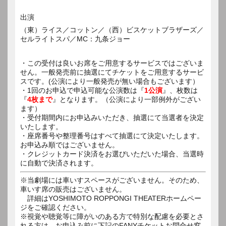
出演
（東）ライス／コットン／（西）ビスケットブラザーズ／
セルライトスパ／MC：九条ジョー
・この受付は良いお席をご用意するサービスではございま
せん。一般発売前に抽選にてチケットをご用意するサービ
スです。(公演により一般発売が無い場合もございます）
・1回のお申込で申込可能な公演数は『
1公演
』、枚数は
『
4枚まで
』となります。（公演により一部例外がござい
ます）
・受付期間内にお申込みいただき、抽選にて当選者を決定
いたします。
・座席番号や整理番号はすべて抽選にて決定いたします。
お申込み順ではございません。
・クレジットカード決済をお選びいただいた場合、当選時
に自動で決済されます。
※当劇場には車いすスペースがございません。そのため、
車いす席の販売はございません。
詳細はYOSHIMOTO ROPPONGI THEATERホームペー
ジをご確認ください。
※視覚や聴覚等に障がいのある方で特別な配慮を必要とさ
れる方は、お申込み前に下記のFANYチケットお問合せ窓