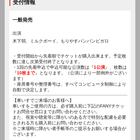
受付情報
一般発売
出演
木下弱、ミルクボーイ、もりやすバンバンビガロ
・受付開始から先着順でチケットが購入出来ます。予定枚
数に達し次第受付終了となります。
・1回の先着申込で申込可能な公演数は『
1公演
』、枚数は
『
10枚まで
』となります。（公演により一部例外がござい
ます）
・座席番号や整理番号は、すべてコンピュータ制御により
自動で決定します。
【車いすでご来場のお客様へ】
車いすをご使用の方は、必ず購入前に下記のFANYチケッ
トお問合せ窓口までお問い合わせください。
また、視覚や聴覚等に障がいのある方で特別な配慮を必要
とされる方も購入前にお問い合わせください。
※ご来場時に障がい者手帳等のご提示をお願いする場合が
ございます。