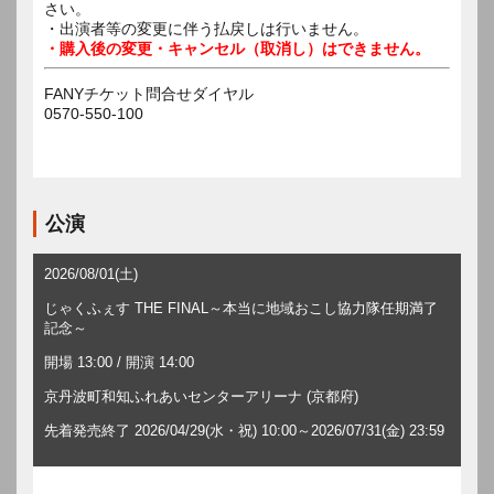
さい。
・出演者等の変更に伴う払戻しは行いません。
・購入後の変更・キャンセル（取消し）はできません。
FANYチケット問合せダイヤル
0570-550-100
公演
2026/08/01(土)
じゃくふぇす THE FINAL～本当に地域おこし協力隊任期満了
記念～
開場 13:00 / 開演 14:00
京丹波町和知ふれあいセンターアリーナ (京都府)
先着発売終了 2026/04/29(水・祝) 10:00～2026/07/31(金) 23:59