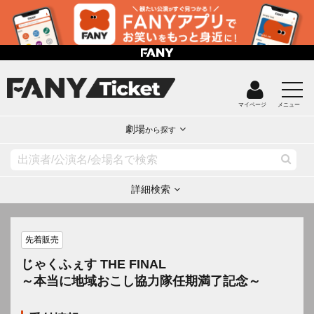
マイページ
メニュー
劇場
から探す
詳細検索
先着販売
じゃくふぇす THE FINAL
～本当に地域おこし協力隊任期満了記念～