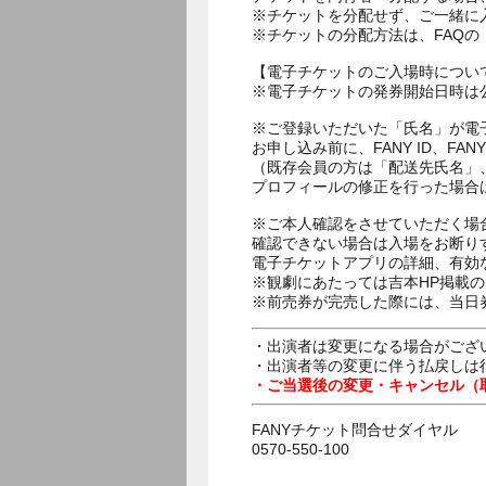
※チケットを分配せず、ご一緒に
※チケットの分配方法は、FAQ
【電子チケットのご入場時につい
※電子チケットの発券開始日時は公
※ご登録いただいた「氏名」が電
お申し込み前に、FANY ID、
（既存会員の方は「配送先氏名」
プロフィールの修正を行った場合
※ご本人確認をさせていただく場
確認できない場合は入場をお断り
電子チケットアプリの詳細、有効
※観劇にあたっては吉本HP掲載の
※前売券が完売した際には、当日
・出演者は変更になる場合がござ
・出演者等の変更に伴う払戻しは
・ご当選後の変更・キャンセル（
FANYチケット問合せダイヤル
0570-550-100