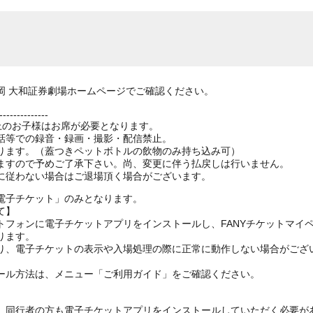
岡 大和証券劇場ホームページでご確認ください。
--------------
以上のお子様はお席が必要となります。
話等での録音・録画・撮影・配信禁止。
ります。（蓋つきペットボトルの飲物のみ持ち込み可）
ますので予めご了承下さい。尚、変更に伴う払戻しは行いません。
電子チケット」のみとなります。
て】
トフォンに電子チケットアプリをインストールし、FANYチケットマイ
ります。
り、電子チケットの表示や入場処理の際に正常に動作しない場合がござ
ール方法は、メニュー「ご利用ガイド」をご確認ください。
、同行者の方も電子チケットアプリをインストールしていただく必要が