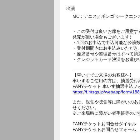
出演
MC：デニス／ポンゴ シークエン
・この受付は良いお席をご用意す
発売が無い場合もございます）
・1回のお申込で申込可能な公演
・受付期間内にお申込みいただき
・座席番号や整理番号はすべて抽
・クレジットカード決済をお選び
【車いすでご来場のお客様へ】
車いすをご使用の方は、抽選受付
FANYチケット 車いす抽選申込フ
https://f.msgs.jp/webapp/form/1
また、視覚や聴覚等に障がいのあ
せください。
※ご来場時に障がい者手帳等のご
FANYチケットお問合せダイヤル 05
FANYチケットお問合せフォー