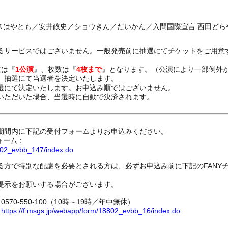
スはやとも／安井政史／ショウきん／だいかん／入間国際宣言 西田どら
るサービスではございません。一般発売前に抽選にてチケットをご用意
数は『
1公演
』、枚数は『
4枚まで
』となります。（公演により一部例外
、抽選にて当選者を決定いたします。
選にて決定いたします。お申込み順ではございません。
いただいた場合、当選時に自動で決済されます。
期間内に下記の受付フォームよりお申込みください。
ォーム：
8802_evbb_147/index.do
る方で特別な配慮を必要とされる方は、必ずお申込み前に下記のFANY
提示をお願いする場合がございます。
70-550-100（10時～19時／年中無休）
ム
https://f.msgs.jp/webapp/form/18802_evbb_16/index.do