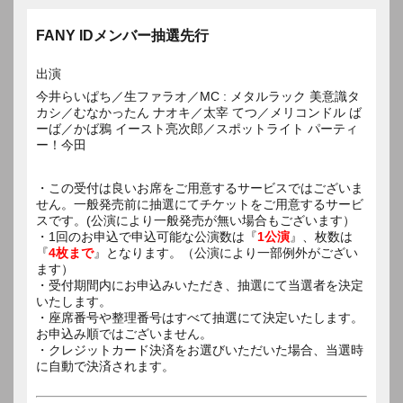
FANY IDメンバー抽選先行
出演
今井らいぱち／生ファラオ／MC : メタルラック 美意識タ
カシ／むなかったん ナオキ／太宰 てつ／メリコンドル ば
ーば／かば鴉 イースト亮次郎／スポットライト パーティ
ー！今田
・この受付は良いお席をご用意するサービスではございま
せん。一般発売前に抽選にてチケットをご用意するサービ
スです。(公演により一般発売が無い場合もございます）
・1回のお申込で申込可能な公演数は『
1公演
』、枚数は
『
4枚まで
』となります。（公演により一部例外がござい
ます）
・受付期間内にお申込みいただき、抽選にて当選者を決定
いたします。
・座席番号や整理番号はすべて抽選にて決定いたします。
お申込み順ではございません。
・クレジットカード決済をお選びいただいた場合、当選時
に自動で決済されます。