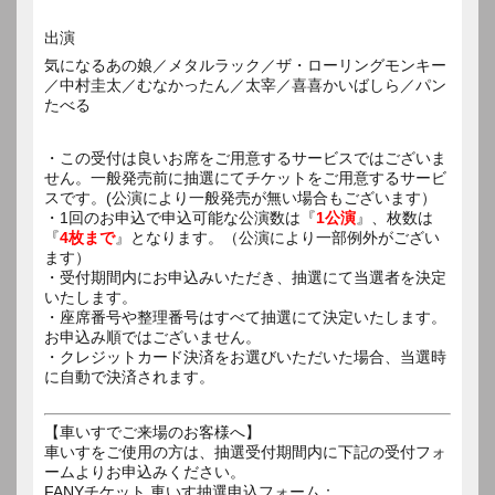
出演
気になるあの娘／メタルラック／ザ・ローリングモンキー
／中村圭太／むなかったん／太宰／喜喜かいばしら／パン
たべる
・この受付は良いお席をご用意するサービスではございま
せん。一般発売前に抽選にてチケットをご用意するサービ
スです。(公演により一般発売が無い場合もございます）
・1回のお申込で申込可能な公演数は『
1公演
』、枚数は
『
4枚まで
』となります。（公演により一部例外がござい
ます）
・受付期間内にお申込みいただき、抽選にて当選者を決定
いたします。
・座席番号や整理番号はすべて抽選にて決定いたします。
お申込み順ではございません。
・クレジットカード決済をお選びいただいた場合、当選時
に自動で決済されます。
【車いすでご来場のお客様へ】
車いすをご使用の方は、抽選受付期間内に下記の受付フォ
ームよりお申込みください。
FANYチケット 車いす抽選申込フォーム：