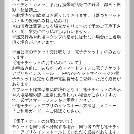
※ビデオ・カメラ、または携帯電話等での録音・録画・撮
影・配信禁止。
※劇場内での飲食はお断りしております。（蓋つきペット
ボトルの飲物のみ持ち込み可）
※出演者は変更になる場合がありますので予めご了承下さ
い。尚、変更に伴う払戻しは行いません。
※迷惑行為や劇場スタッフの指示に従わない場合はご退場
※当公演のチケット受け取りは「電子チケット」のみとな
ります。
【電子チケットのお申込みについて】
お申込み前に、あらかじめスマートフォンに電子チケット
アプリをインストールし、FANYチケットマイページの電
子チケット設定から携帯電話番号をご登録いただく必要が
あります。
タブレット端末は推奨環境外となり、電子チケットの表示
や入場処理の際に正常に動作しない場合がございますの
で、必ずスマートフォンをご用意ください。
※電子チケットアプリのインストール方法は、メニュー
「ご利用ガイド」をご確認ください。
【電子チケットの分配について】
チケットを同行者へ分配する場合、同行者の方も電子チケ
ットアプリをインストールしていただく必要があります。