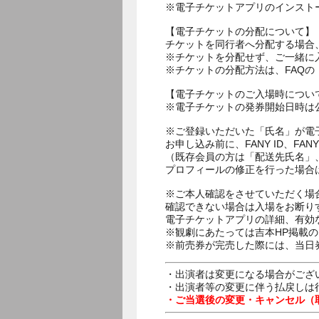
※電子チケットアプリのインスト
【電子チケットの分配について】
チケットを同行者へ分配する場合
※チケットを分配せず、ご一緒に
※チケットの分配方法は、FAQ
【電子チケットのご入場時につい
※電子チケットの発券開始日時は公
※ご登録いただいた「氏名」が電
お申し込み前に、FANY ID、
（既存会員の方は「配送先氏名」
プロフィールの修正を行った場合
※ご本人確認をさせていただく場
確認できない場合は入場をお断り
電子チケットアプリの詳細、有効
※観劇にあたっては吉本HP掲載の
※前売券が完売した際には、当日
・出演者は変更になる場合がござ
・出演者等の変更に伴う払戻しは
・ご当選後の変更・キャンセル（