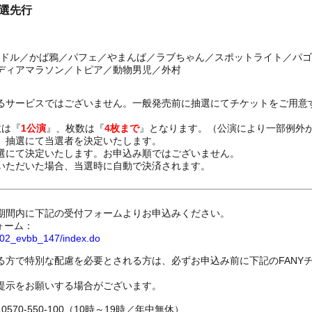
抽選先行
コンドル／かば鴉／パフェ／やまんば／ラブちゃん／スポットライト／パ
イディアマラソン／トピア／動物男児／外村
るサービスではございません。一般発売前に抽選にてチケットをご用意
数は『
1公演
』、枚数は『
4枚まで
』となります。（公演により一部例外
、抽選にて当選者を決定いたします。
選にて決定いたします。お申込み順ではございません。
いただいた場合、当選時に自動で決済されます。
期間内に下記の受付フォームよりお申込みください。
ォーム：
8802_evbb_147/index.do
る方で特別な配慮を必要とされる方は、必ずお申込み前に下記のFANY
提示をお願いする場合がございます。
70-550-100（10時～19時／年中無休）