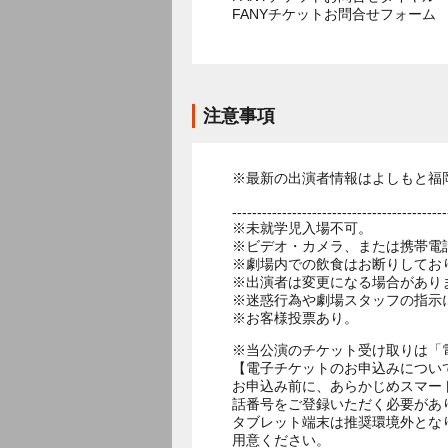
FANYチケットお問合せフォー
注意事項
※最新の出演者情報はよしもと福
-------------------------------------------
※未就学児入場不可。
※ビデオ・カメラ、または携帯電
※劇場内での飲食はお断りしてお
※出演者は変更になる場合があり
※迷惑行為や劇場スタッフの指示
※お客様投票あり。
※当公演のチケット受け取りは「
【電子チケットのお申込みについ
お申込み前に、あらかじめスマー
話番号をご登録いただく必要があ
タブレット端末は推奨環境外とな
用意ください。