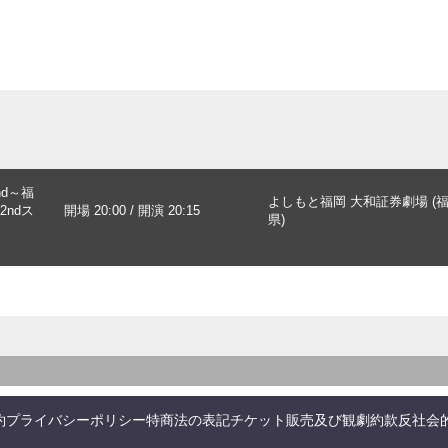
d～福
よしもと福岡 大和証券劇場 (
ndス
開場 20:00 / 開演 20:15
県)
約
プライバシーポリシー
特商法の表記
チケット販売及び観劇約款
反社会