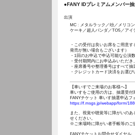
●FANY IDプレミアムメンバー
出演
MC : メタルラック／竕／メリ
ケーキ／超人パンダ／TO5／ア
・この受付は良いお席をご用意す
発売が無い場合もございます）
・1回のお申込で申込可能な公演
・受付期間内にお申込みいただき
・座席番号や整理番号はすべて抽
・クレジットカード決済をお選び
【車いすでご来場のお客様へ】
車いすをご使用の方は、抽選受付
FANYチケット 車いす抽選申込フ
https://f.msgs.jp/webapp/form/1
また、視覚や聴覚等に障がいのあ
せください。
※ご来場時に障がい者手帳等のご
FANYチケットお問合せダイヤル 05