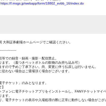
ム
https://f.msgs.jp/webapp/form/18802_evbb_16/index.do
岡 大和証券劇場ホームページでご確認ください。
--------------
話等での録音・録画・撮影・配信禁止。
ります。（蓋つきペットボトルの飲物のみ持ち込み可）
ますので予めご了承下さい。尚、変更に伴う払戻しは行いません。
に従わない場合はご退場頂く場合がございます。
電子チケット」のみとなります。
て】
トフォンに電子チケットアプリをインストールし、FANYチケットマイ
ります。
り、電子チケットの表示や入場処理の際に正常に動作しない場合がござ