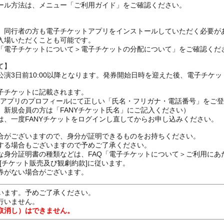
ール方法は、メニュー「ご利用ガイド」をご確認ください。
、同行者の方も電子チケットアプリをインストールしていただく必要が
入場いただくことも可能です。
の「電子チケットについて＞電子チケットの分配について」をご確認くだ
て】
演3日前10:00以降となります。発券開始日時を迎えた後、電子チケ
子チケットに記載されます。
FANYアプリのプロフィールにて正しい「氏名・フリガナ・電話番号」を
、新規会員の方は「FANYチケット氏名」にご記入ください）
は、一度FANYチケットをログインし直してからお申し込みください
合がございますので、身分が証明できるものをお持ちください。
する場合もございますので予めご了承ください。
な身分証明書の種類などは、FAQ「電子チケットについて＞ご利用にあ
[チケット販売及び観劇約款]に従います。
券がない場合がございます。
います。予めご了承ください。
行いません。
取消し）はできません。