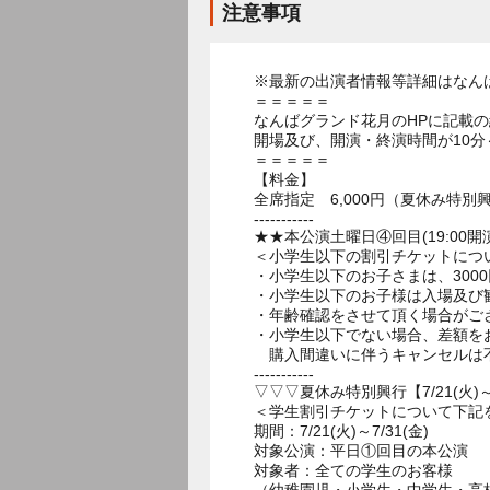
注意事項
※最新の出演者情報等詳細はなん
＝＝＝＝＝
なんばグランド花月のHPに記載
開場及び、開演・終演時間が10分
＝＝＝＝＝
【料金】
全席指定 6,000円（夏休み特別
-----------
★★本公演土曜日④回目(19:00開
＜小学生以下の割引チケットにつ
・小学生以下のお子さまは、300
・小学生以下のお子様は入場及び
・年齢確認をさせて頂く場合がご
・小学生以下でない場合、差額を
購入間違いに伴うキャンセルは
-----------
▽▽▽夏休み特別興行【7/21(火)
＜学生割引チケットについて下記
期間：7/21(火)～7/31(金)
対象公演：平日①回目の本公演
対象者：全ての学生のお客様