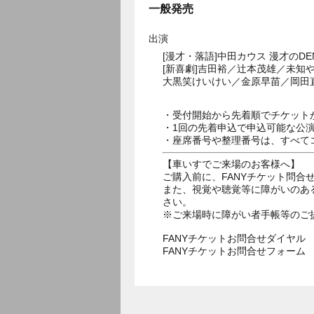
一般発売
出演
[漫才・落語]中田カウス 漫才のD
[新喜劇]吉田裕／辻本茂雄／未
大黒笑けいけい／金原早苗／岡田
・受付開始から先着順でチケット
・1回の先着申込で申込可能な公
・座席番号や整理番号は、すべて
【車いすでご来場のお客様へ】
ご購入前に、FANYチケット問合せダ
また、視覚や聴覚等に障がいのあ
さい。
※ご来場時に障がい者手帳等のご
FANYチケットお問合せダイヤル 05
FANYチケットお問合せフォー