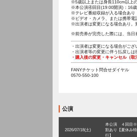
※5歳以上または身長110cm以
※本公演④回目(19:00開演)：
※テレビ番組収録が入る場合あり
※ビデオ・カメラ、または携帯電
※出演者は変更になる場合あり。
※前売券が完売した際には、当日
・出演者は変更になる場合がござ
・出演者等の変更に伴う払戻しは
・購入後の変更・キャンセル（取
FANYチケット問合せダイヤル
0570-550-100
公演
本公演 ４回目※
2026/07/18(土)
割あり【夏休み特
行】