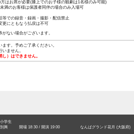
上の方はお席が必要(膝上でのお子様の観劇は1名様のみ可能)
16歳未満のお客様は保護者同伴の場合のみ入場可
話等での録音・録画・撮影・配信禁止
変更にともなう払戻は不可
券がない場合がございます。
います。予めご了承ください。
行いません。
消し）はできません。
小学生
別興
開場 18:30 / 開演 19:00
なんばグランド花月 (大阪府)