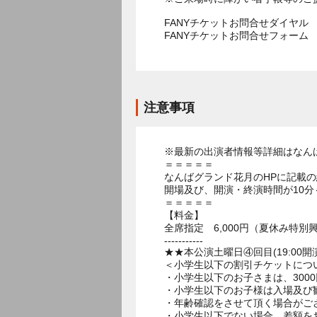
FANYチケットお問合せダイヤル 05
FANYチケットお問合せフォー
注意事項
※最新の出演者情報等詳細はなん
＝＝＝＝＝
なんばグランド花月のHPに記載
開場及び、開演・終演時間が10分
＝＝＝＝＝
【料金】
全席指定 6,000円（夏休み特別
-----------
★★本公演土曜日④回目(19:00開
＜小学生以下の割引チケットにつ
・小学生以下のお子さまは、300
・小学生以下のお子様は入場及び
・年齢確認をさせて頂く場合がご
・小学生以下でない場合、差額を