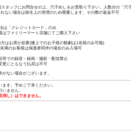
1階スタッフにお問合せの上、穴子めしをお受取り下さい。人数分の「穴
られない場合は衛生上の管理のため廃棄します。その際の返金不可
方法は「クレジットカード」のみ
様はファミリーマート店舗にてご購入下さい
上の方はお席が必要(膝上でのお子様の観劇は1名様のみ可能)
16歳未満のお客様は保護者同伴の場合のみ入場可
話等での録音・録画・撮影・配信禁止
変更にともなう払戻は不可
券がない場合がございます。
います。予めご了承ください。
行いません。
取消し）はできません。