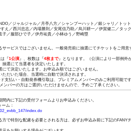
ENDO／ジャルジャル／月亭八方／シャンプーハット／銀シャリ／トット／ke
知やすえ／西川忠志／内場勝則／安尾信乃助／烏川耕一／伊賀健二／タッ
直子／服部ひで子／伊丹祐貴／小林ゆう／野崎塁
るサービスではございません。一般発売前に抽選にてチケットをご用意
数は『
1公演
』、枚数は『
4枚まで
』となります。（公演により一部例外
、抽選にて当選者を決定いたします。
選にて決定いたします。お申込み順ではございません。
いただいた場合、当選時に自動で決済されます。
ード支払い・自動発券機引取は、プレミアムメンバーのみご利用可能で
Dメンバーの方はご選択いただけませんので、予めご了承ください。
期間内に下記の受付フォームよりお申込みください。
ォーム：
8802_evbb_147/index.do
る方で特別な配慮を必要とされる方は、必ずお申込み前に下記のFANY
提示をお願いする場合がございます。