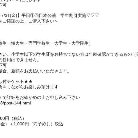
不可
～7/31(金)】平日①回目本公演 学生割引実施▽▽▽
をご確認の上、ご購入下さい＞
校生・短大生・専門学校生・大学生・大学院生）
さい。小学生以下の学生証をお持ちでない方は年齢確認ができるもの（
の併用はできません。
不可
場合、差額をお支払いいただきます。
し付チケット★★
食をしながらお楽しみ頂けます
トで詳細をお確かめの上お申し込み下さい
08/post-144.html
00円（税込）
料金）＋1,000円（穴子めし）税込