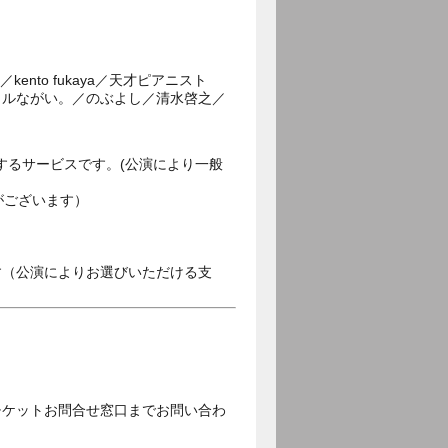
nto fukaya／天才ピアニスト
クルながい。／のぶよし／清水啓之／
するサービスです。(公演により一般
がございます）
す（公演によりお選びいただける支
チケットお問合せ窓口までお問い合わ