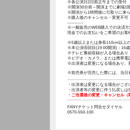
※各公演日2日前正午までの受付
※開演30分前～開演までに劇場
※開演から1時間後に引取りに来
※購入後のキャンセル・変更不可
-----------
※一般販売のWEB購入での決済
現金でのお支払いをご希望のお客
※5歳以上または身長110cm以
※本公演④回目(19:00開演)：
※テレビ番組収録が入る場合あり
※ビデオ・カメラ、または携帯電
※出演者は変更になる場合あり。
※前売券が完売した際には、当日
・出演者は変更になる場合がござ
・出演者等の変更に伴う払戻しは
・ご当選後の変更・キャンセル（
FANYチケット問合せダイヤル
0570-550-100