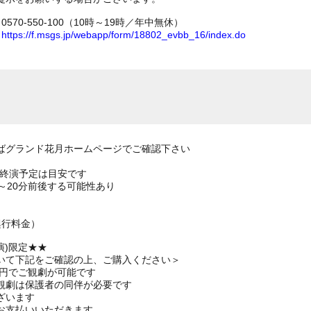
70-550-100（10時～19時／年中無休）
ム
https://f.msgs.jp/webapp/form/18802_evbb_16/index.do
ばグランド花月ホームページでご確認下さい
の終演予定は目安です
～20分前後する可能性あり
興行料金）
演)限定★★
いて下記をご確認の上、ご購入ください＞
0円でご観劇が可能です
観劇は保護者の同伴が必要です
ざいます
お支払いいただきます