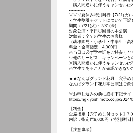
購入間違いに伴うキャンセルは
-----------
▽▽▽夏休み特別興行【7/21(火)
＜学生割引チケットについて下記
期間：7/21(火)～7/31(金)
対象公演：平日①回目の本公演
対象者：全ての学生のお客様
（幼稚園児・小学生・中学生・高
料金：全席指定 4,000円
※当日は必ず学生証をご持参くだ
※他のサービス、キャンペーンと
※購入間違いに伴うキャンセルは
※学生であることが確認できない
-----------
★★なんばグランド花月 穴子め
なんばグランド花月本公演はご飲
※お申し込みの前に必ず下記サイ
https://ngk.yoshimoto.co.jp/2024/
【料金】
全席指定【穴子めし付セット】7,0
内訳：指定席6,000円（特別興行
【注意事項】