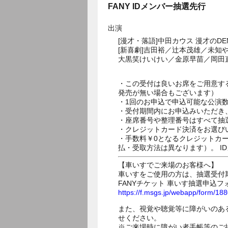
FANY IDメンバー抽選先行
出演
[漫才・落語]中田カウス 漫才のD
[新喜劇]吉田裕／辻本茂雄／未
大黒笑けいけい／金原早苗／岡田
・この受付は良いお席をご用意す
発売が無い場合もございます）
・1回のお申込で申込可能な公演
・受付期間内にお申込みいただき
・座席番号や整理番号はすべて抽
・クレジットカード決済をお選び
・手数料￥0となるクレジットカ
払・受取方法は異なります）。 I
【車いすでご来場のお客様へ】
車いすをご使用の方は、抽選受付
FANYチケット 車いす抽選申込フ
https://f.msgs.jp/webapp/form/1
また、視覚や聴覚等に障がいのあ
せください。
※ご来場時に障がい者手帳等のご