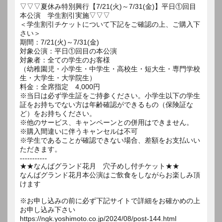
▽▽▽夏休み特別興行【7/21(火)～7/31(金)】平日①回目
本公演 学生割引実施▽▽▽
＜学生割引チケットについて下記をご確認の上、ご購入下
さい＞
期間：7/21(火)～7/31(金)
対象公演：平日①回目の本公演
対象者：全ての学生のお客様
（幼稚園児・小学生・中学生・高校生・短大生・専門学校
生・大学生・大学院生）
料金：全席指定 4,000円
※当日は必ず学生証をご持参ください。小学生以下の学生
証をお持ちでない方は年齢確認ができるもの（保険証な
ど）をお持ちください。
※他のサービス、キャンペーンとの併用はできません。
※購入間違いに伴うキャンセルは不可
※学生であることが確認できない場合、差額をお支払いい
ただきます。
-----------
★★なんばグランド花月 穴子めし付チケット★★
なんばグランド花月本公演はご飲食をしながらお楽しみ頂
けます
※お申し込みの前に必ず下記サイトで詳細をお確かめの上
お申し込み下さい
https://ngk.yoshimoto.co.jp/2024/08/post-144.html