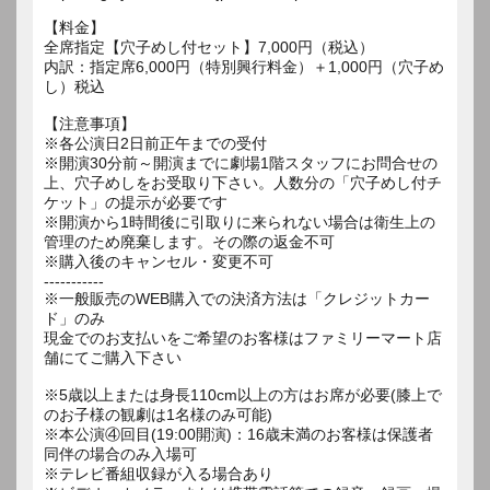
【料金】
全席指定【穴子めし付セット】7,000円（税込）
内訳：指定席6,000円（特別興行料金）＋1,000円（穴子め
し）税込
【注意事項】
※各公演日2日前正午までの受付
※開演30分前～開演までに劇場1階スタッフにお問合せの
上、穴子めしをお受取り下さい。人数分の「穴子めし付チ
ケット」の提示が必要です
※開演から1時間後に引取りに来られない場合は衛生上の
管理のため廃棄します。その際の返金不可
※購入後のキャンセル・変更不可
-----------
※一般販売のWEB購入での決済方法は「クレジットカー
ド」のみ
現金でのお支払いをご希望のお客様はファミリーマート店
舗にてご購入下さい
※5歳以上または身長110cm以上の方はお席が必要(膝上で
のお子様の観劇は1名様のみ可能)
※本公演④回目(19:00開演)：16歳未満のお客様は保護者
同伴の場合のみ入場可
※テレビ番組収録が入る場合あり