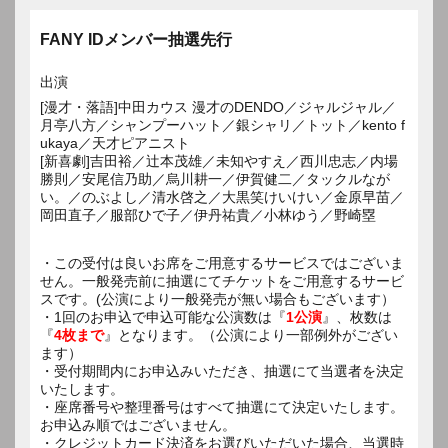
FANY IDメンバー抽選先行
出演
[漫才・落語]中田カウス 漫才のDENDO／ジャルジャル／
月亭八方／シャンプーハット／銀シャリ／トット／kento f
ukaya／天才ピアニスト
[新喜劇]吉田裕／辻本茂雄／未知やすえ／西川忠志／内場
勝則／安尾信乃助／烏川耕一／伊賀健二／タックルなが
い。／のぶよし／清水啓之／大黒笑けいけい／金原早苗／
岡田直子／服部ひで子／伊丹祐貴／小林ゆう／野崎塁
・この受付は良いお席をご用意するサービスではございま
せん。一般発売前に抽選にてチケットをご用意するサービ
スです。(公演により一般発売が無い場合もございます）
・1回のお申込で申込可能な公演数は『
1公演
』、枚数は
『
4枚まで
』となります。（公演により一部例外がござい
ます）
・受付期間内にお申込みいただき、抽選にて当選者を決定
いたします。
・座席番号や整理番号はすべて抽選にて決定いたします。
お申込み順ではございません。
・クレジットカード決済をお選びいただいた場合、当選時