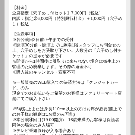
【料金】
全席指定【穴子めし付セット】7,000円（税込）
内訳：指定席6,000円（特別興行料金）＋1,000円（穴子め
し）税込
【注意事項】
※各公演日2日前正午までの受付
※開演30分前～開演までに劇場1階スタッフにお問合せの
上、穴子めしをお受取り下さい。人数分の「穴子めし付チ
ケット」の提示が必要です
※開演から1時間後に引取りに来られない場合は衛生上の
管理のため廃棄します。その際の返金不可
※購入後のキャンセル・変更不可
-----------
※一般販売のWEB購入での決済方法は「クレジットカー
ド」のみ
現金でのお支払いをご希望のお客様はファミリーマート店
舗にてご購入下さい
※5歳以上または身長110cm以上の方はお席が必要(膝上で
のお子様の観劇は1名様のみ可能)
※本公演④回目(19:00開演)：16歳未満のお客様は保護者
同伴の場合のみ入場可
※テレビ番組収録が入る場合あり