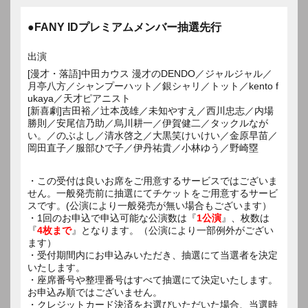
●FANY IDプレミアムメンバー抽選先行
出演
[漫才・落語]中田カウス 漫才のDENDO／ジャルジャル／
月亭八方／シャンプーハット／銀シャリ／トット／kento f
ukaya／天才ピアニスト
[新喜劇]吉田裕／辻本茂雄／未知やすえ／西川忠志／内場
勝則／安尾信乃助／烏川耕一／伊賀健二／タックルなが
い。／のぶよし／清水啓之／大黒笑けいけい／金原早苗／
岡田直子／服部ひで子／伊丹祐貴／小林ゆう／野崎塁
・この受付は良いお席をご用意するサービスではございま
せん。一般発売前に抽選にてチケットをご用意するサービ
スです。(公演により一般発売が無い場合もございます）
・1回のお申込で申込可能な公演数は『
1公演
』、枚数は
『
4枚まで
』となります。（公演により一部例外がござい
ます）
・受付期間内にお申込みいただき、抽選にて当選者を決定
いたします。
・座席番号や整理番号はすべて抽選にて決定いたします。
お申込み順ではございません。
・クレジットカード決済をお選びいただいた場合、当選時