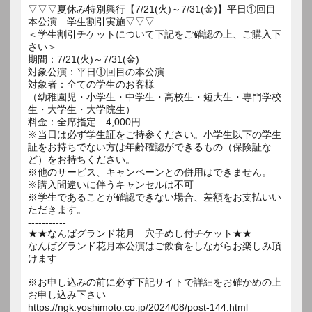
▽▽▽夏休み特別興行【7/21(火)～7/31(金)】平日①回目
本公演 学生割引実施▽▽▽
＜学生割引チケットについて下記をご確認の上、ご購入下
さい＞
期間：7/21(火)～7/31(金)
対象公演：平日①回目の本公演
対象者：全ての学生のお客様
（幼稚園児・小学生・中学生・高校生・短大生・専門学校
生・大学生・大学院生）
料金：全席指定 4,000円
※当日は必ず学生証をご持参ください。小学生以下の学生
証をお持ちでない方は年齢確認ができるもの（保険証な
ど）をお持ちください。
※他のサービス、キャンペーンとの併用はできません。
※購入間違いに伴うキャンセルは不可
※学生であることが確認できない場合、差額をお支払いい
ただきます。
-----------
★★なんばグランド花月 穴子めし付チケット★★
なんばグランド花月本公演はご飲食をしながらお楽しみ頂
けます
※お申し込みの前に必ず下記サイトで詳細をお確かめの上
お申し込み下さい
https://ngk.yoshimoto.co.jp/2024/08/post-144.html