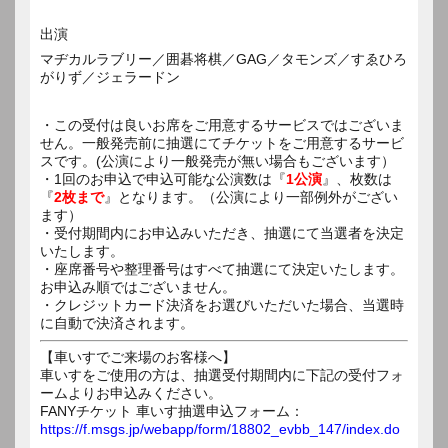
出演
マヂカルラブリー／囲碁将棋／GAG／タモンズ／すゑひろ
がりず／ジェラードン
・この受付は良いお席をご用意するサービスではございま
せん。一般発売前に抽選にてチケットをご用意するサービ
スです。(公演により一般発売が無い場合もございます）
・1回のお申込で申込可能な公演数は『
1公演
』、枚数は
『
2枚まで
』となります。（公演により一部例外がござい
ます）
・受付期間内にお申込みいただき、抽選にて当選者を決定
いたします。
・座席番号や整理番号はすべて抽選にて決定いたします。
お申込み順ではございません。
・クレジットカード決済をお選びいただいた場合、当選時
に自動で決済されます。
【車いすでご来場のお客様へ】
車いすをご使用の方は、抽選受付期間内に下記の受付フォ
ームよりお申込みください。
FANYチケット 車いす抽選申込フォーム：
https://f.msgs.jp/webapp/form/18802_evbb_147/index.do