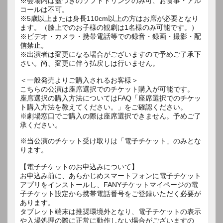
※会場内は蓋つきのソフトドリンクのみ可、お食事・アル
コールは不可。
※5歳以上または身長110cm以上の方はお席が必要となり
ます。（膝上でのお子様の観劇は1名様のみ可能です。）
※ビデオ・カメラ・携帯電話等での録音・録画・撮影・配
信禁止。
※出演者は変更になる場合がございますので予めご了承下
さい。尚、変更に伴う払戻しは行いません。
＜一般発売よりご購入されるお客様＞
こちらの公演は座席選択でのチケット購入が可能です。
座席選択の購入方法についてはFAQ「座席選択でのチケッ
ト購入方法を教えてください。」をご確認ください。
※劇場窓口でご購入の際は座席選択できません。予めご了
承ください。
※当公演のチケット受け取りは「電子チケット」のみとな
ります。
【電子チケットのお申込みについて】
お申込み前に、あらかじめスマートフォンに電子チケット
アプリをインストールし、FANYチケットマイページの電
子チケット設定から携帯電話番号をご登録いただく必要が
あります。
タブレット端末は推奨環境外となり、電子チケットの表示
や入場処理の際に正常に動作しない場合がございますの