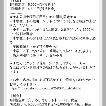
【料金】
1階指定席 5,000円(通常料金)
2階指定席 4,500円(通常料金)
-----------
★★本公演土曜日④回目(19:00開演)限定★★
＜小学生以下の割引チケットについて下記をご確認の上ご
購入ください＞
・小学生以下のお子さまは1階席、2階席どちらも3000円
でご観劇が可能
・小学生以下のお子様は入場及び観劇は保護者の同伴が必
要
・年齢確認をさせて頂く場合あり
・小学生以下でない場合、差額をお支払いいただきます
購入間違いに伴うキャンセル不可
-----------
★★なんばグランド花月 穴子めし付チケット★★
なんばグランド花月本公演はご飲食をしながらお楽しみ頂
けます
※お申し込みの前に必ず下記サイトで詳細をお確かめの上
お申し込み下さい
https://ngk.yoshimoto.co.jp/2024/08/post-144.html
【料金】
1階指定席【穴子めし付セット】6,000円(税込)
内訳:指定席 5,000円(通常料金)+1,000円(穴子めし)税込