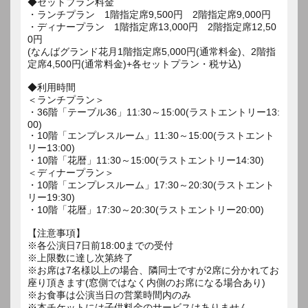
◆セットプラン料金
・ランチプラン 1階指定席9,500円 2階指定席9,000円
・ディナープラン 1階指定席13,000円 2階指定席12,50
0円
(なんばグランド花月1階指定席5,000円(通常料金)、2階指
定席4,500円(通常料金)+各セットプラン・税サ込)
◆利用時間
＜ランチプラン＞
・36階「テーブル36」11:30～15:00(ラストエントリー13:
00)
・10階「エンプレスルーム」11:30～15:00(ラストエント
リー13:00)
・10階「花暦」11:30～15:00(ラストエントリー14:30)
＜ディナープラン＞
・10階「エンプレスルーム」17:30～20:30(ラストエント
リー19:30)
・10階「花暦」17:30～20:30(ラストエントリー20:00)
【注意事項】
※各公演日7日前18:00までの受付
※上限数に達し次第終了
※お席は7名様以上の場合、隣同士ですが2席に分かれてお
座り頂きます(窓側ではなく内側のお席になる場合あり)
※お食事は公演当日の営業時間内のみ
※本チケットには子供料金のサービスはありません