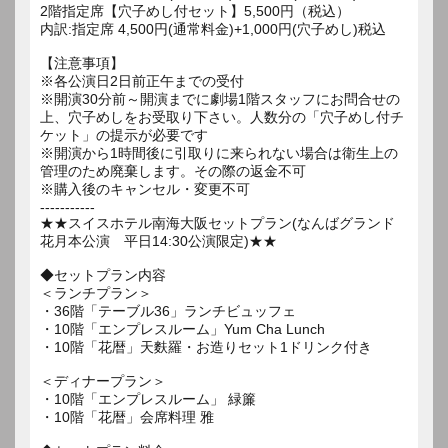
2階指定席【穴子めし付セット】5,500円（税込）
内訳:指定席 4,500円(通常料金)+1,000円(穴子めし)税込
【注意事項】
※各公演日2日前正午までの受付
※開演30分前～開演までに劇場1階スタッフにお問合せの
上、穴子めしをお受取り下さい。人数分の「穴子めし付チ
ケット」の提示が必要です
※開演から1時間後に引取りに来られない場合は衛生上の
管理のため廃棄します。その際の返金不可
※購入後のキャンセル・変更不可
-----------
★★スイスホテル南海大阪セットプラン(なんばグランド
花月本公演 平日14:30公演限定)★★
◆セットプラン内容
＜ランチプラン＞
・36階「テーブル36」ランチビュッフェ
・10階「エンプレスルーム」Yum Cha Lunch
・10階「花暦」天麩羅・お造りセット1ドリンク付き
＜ディナープラン＞
・10階「エンプレスルーム」 緑簾
・10階「花暦」会席料理 雅