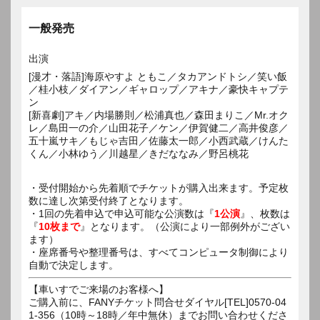
一般発売
出演
[漫才・落語]海原やすよ ともこ／タカアンドトシ／笑い飯
／桂小枝／ダイアン／ギャロップ／アキナ／豪快キャプテ
ン
[新喜劇]アキ／内場勝則／松浦真也／森田まりこ／Mr.オク
レ／島田一の介／山田花子／ケン／伊賀健二／高井俊彦／
五十嵐サキ／もじゃ吉田／佐藤太一郎／小西武蔵／けんた
くん／小林ゆう／川越星／きだななみ／野呂桃花
・受付開始から先着順でチケットが購入出来ます。予定枚
数に達し次第受付終了となります。
・1回の先着申込で申込可能な公演数は『
1公演
』、枚数は
『
10枚まで
』となります。（公演により一部例外がござい
ます）
・座席番号や整理番号は、すべてコンピュータ制御により
自動で決定します。
【車いすでご来場のお客様へ】
ご購入前に、FANYチケット問合せダイヤル[TEL]0570-04
1-356（10時～18時／年中無休）までお問い合わせくださ