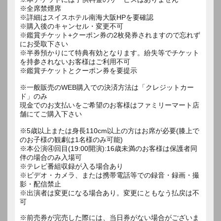
※全席禁煙席
※詳細はスイスホテル南海大阪HPを要確認
※購入後のキャンセル・変更不可
※鑑賞チケット+クーポン券の2枚発券されますので忘れず
にお受取下さい
※半券預かりにて特典有効となります。紛失等でチケット
を持参されないお客様はご利用不可
※鑑賞チケットとクーポン券を要提示
※一般販売のWEB購入での決済方法は「クレジットカー
ド」のみ
現金でのお支払いをご希望のお客様はファミリーマート店
舗にてご購入下さい
※5歳以上または身長110cm以上の方はお席が必要(膝上で
のお子様の観劇は1名様のみ可能)
※本公演④回目(19:00開演):16歳未満のお客様は保護者同
伴の場合のみ入場可
※テレビ番組収録が入る場合あり
※ビデオ・カメラ、または携帯電話等での録音・録画・撮
影・配信禁止
※出演者は変更になる場合あり。変更にともなう払戻は不
可
※前売券が完売した際には、当日券がない場合がございま