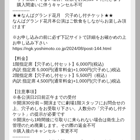
購入間違いに伴うキャンセル不可
-----------
★★なんばグランド花月 穴子めし付チケット★★
なんばグランド花月本公演はご飲食をしながらお楽しみ頂
けます
※お申し込みの前に必ず下記サイトで詳細をお確かめの上
お申し込み下さい
https://ngk.yoshimoto.co.jp/2024/08/post-144.html
【料金】
1階指定席【穴子めし付セット】6,000円(税込)
内訳:指定席 5,000円(通常料金)+1,000円(穴子めし)税込
2階指定席【穴子めし付セット】5,500円（税込）
内訳:指定席 4,500円(通常料金)+1,000円(穴子めし)税込
【注意事項】
※各公演日2日前正午までの受付
※開演30分前～開演までに劇場1階スタッフにお問合せの
上、穴子めしをお受取り下さい。人数分の「穴子めし付チ
ケット」の提示が必要です
※開演から1時間後に引取りに来られない場合は衛生上の
管理のため廃棄します。その際の返金不可
※購入後のキャンセル・変更不可
-----------