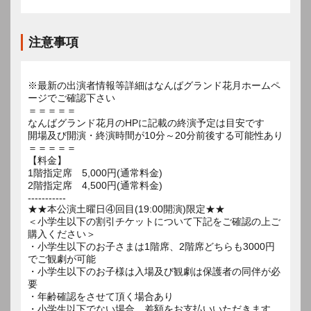
注意事項
※最新の出演者情報等詳細はなんばグランド花月ホームペ
ージでご確認下さい
＝＝＝＝＝
なんばグランド花月のHPに記載の終演予定は目安です
開場及び開演・終演時間が10分～20分前後する可能性あり
＝＝＝＝＝
【料金】
1階指定席 5,000円(通常料金)
2階指定席 4,500円(通常料金)
-----------
★★本公演土曜日④回目(19:00開演)限定★★
＜小学生以下の割引チケットについて下記をご確認の上ご
購入ください＞
・小学生以下のお子さまは1階席、2階席どちらも3000円
でご観劇が可能
・小学生以下のお子様は入場及び観劇は保護者の同伴が必
要
・年齢確認をさせて頂く場合あり
・小学生以下でない場合、差額をお支払いいただきます