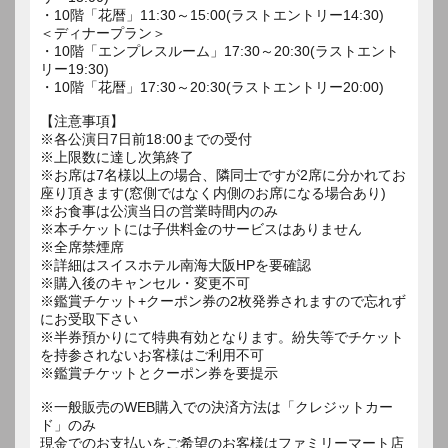
・10階「花暦」11:30～15:00(ラストエントリー14:30)
＜ディナープラン＞
・10階「エンプレスルーム」17:30～20:30(ラストエント
リー19:30)
・10階「花暦」17:30～20:30(ラストエントリー20:00)
【注意事項】
※各公演日7日前18:00までの受付
※上限数に達し次第終了
※お席は7名様以上の場合、隣同士ですが2席に分かれてお
座り頂きます(窓側ではなく内側のお席になる場合あり)
※お食事は公演当日の営業時間内のみ
※本チケットには子供料金のサービスはありません
※全席禁煙席
※詳細はスイスホテル南海大阪HPを要確認
※購入後のキャンセル・変更不可
※鑑賞チケット+クーポン券の2枚発券されますので忘れず
にお受取下さい
※半券預かりにて特典有効となります。紛失等でチケット
を持参されないお客様はご利用不可
※鑑賞チケットとクーポン券を要提示
※一般販売のWEB購入での決済方法は「クレジットカー
ド」のみ
現金でのお支払いをご希望のお客様はファミリーマート店