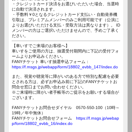
・クレジットカード決済をお選びいただいた場合、当選時
に自動で決済されます。
・手数料￥0となるクレジットカード支払い・自動発券機
引取は、プレミアムメンバーのみご利用可能です（公演に
よりお選びいただける支払・受取方法は異なります）。 ID
メンバーの方はご選択いただけませんので、予めご了承く
ださい。
【車いすでご来場のお客様へ】
車いすをご使用の方は、抽選受付期間内に下記の受付フォ
ームよりお申込みください。
FANYチケット 車いす抽選申込フォーム：
https://f.msgs.jp/webapp/form/18802_evbb_147/index.do
また、視覚や聴覚等に障がいのある方で特別な配慮を必要
とされる方は、必ずお申込み前に下記のFANYチケットお
問合せ窓口までお問い合わせください。
※ご来場時に障がい者手帳等のご提示をお願いする場合が
ございます。
FANYチケットお問合せダイヤル 0570-550-100（10時～
19時／年中無休）
FANYチケットお問合せフォーム
https://f.msgs.jp/webap
p/form/18802_evbb_16/index.do