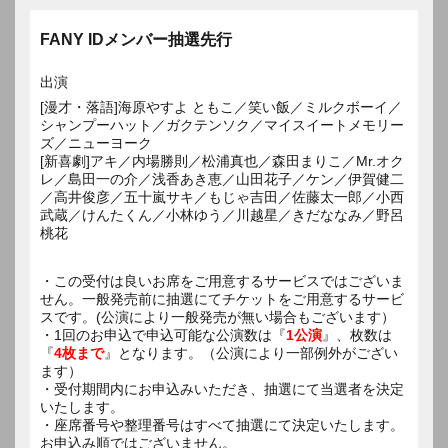
FANY IDメンバー抽選先行
出演
[漫才・落語]海原やすよ ともこ／笑い飯／ミルクボーイ／
シャンプーハット／ガクテンソク／マイスイートメモリー
ズ／ニューヨーク
[新喜劇]アキ／内場勝則／松浦真也／森田まりこ／Mr.オク
レ／島田一の介／浅香あき恵／山田花子／ケン／伊賀健二
／高井俊彦／五十嵐サキ／もじゃ吉田／佐藤太一郎／小西
武蔵／けんたくん／小林ゆう／川越星／きだななみ／野呂
桃花
・この受付は良いお席をご用意するサービスではございま
せん。一般発売前に抽選にてチケットをご用意するサービ
スです。(公演により一般発売が無い場合もございます）
・1回のお申込で申込可能な公演数は『
1公演
』、枚数は
『
4枚まで
』となります。（公演により一部例外がござい
ます）
・受付期間内にお申込みいただき、抽選にて当選者を決定
いたします。
・座席番号や整理番号はすべて抽選にて決定いたします。
お申込み順ではございません。