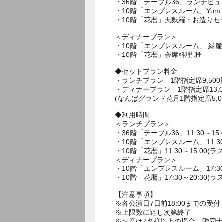
・36階「テーブル36」ランチビ
・10階「エンプレスルーム」Yum Ch
・10階「花暦」天麩羅・お造りセ
＜ディナープラン＞
・10階「エンプレスルーム」 緑簾
・10階「花暦」会席料理 雅
◆セットプラン料金
・ランチプラン 1階指定席9,500
・ディナープラン 1階指定席13,00
(なんばグランド花月1階指定席5,0
◆利用時間
＜ランチプラン＞
・36階「テーブル36」11:30～15:
・10階「エンプレスルーム」11:30～
・10階「花暦」11:30～15:00(ラ
＜ディナープラン＞
・10階「エンプレスルーム」17:30～
・10階「花暦」17:30～20:30(ラ
【注意事項】
※各公演日7日前18:00までの受付
※上限数に達し次第終了
※お席は7名様以上の場合、隣同士