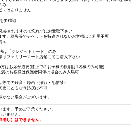
のみ
ビスはありません
Pを要確認
枚発券されますので忘れずにお受取下さい
ます。紛失等でチケットを持参されないお客様はご利用不可
提示
方法は「クレジットカード」のみ
様はファミリーマート店舗にてご購入下さい
上の方はお席が必要(膝上でのお子様の観劇は1名様のみ可能)
16歳未満のお客様は保護者同伴の場合のみ入場可
話等での録音・録画・撮影・配信禁止
変更にともなう払戻は不可
券がない場合がございます。
います。予めご了承ください。
行いません。
取消し）はできません。