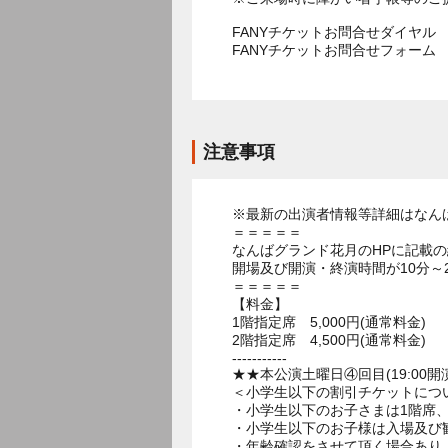
FANYチケットお問合せダイヤル 05
FANYチケットお問合せフォー
注意事項
※最新の出演者情報等詳細はなん
＝＝＝＝＝
なんばグランド花月のHPに記載
開場及び開演・終演時間が10分～
＝＝＝＝＝
【料金】
1階指定席 5,000円(通常料金)
2階指定席 4,500円(通常料金)
-----------
★★本公演土曜日④回目(19:00開
＜小学生以下の割引チケットにつ
・小学生以下のお子さまは1階席、
・小学生以下のお子様は入場及び
・年齢確認をさせて頂く場合あり