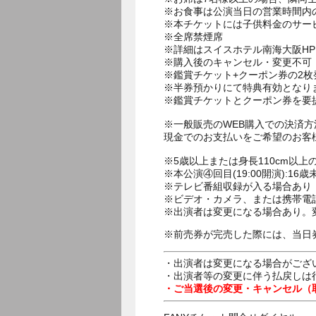
※お食事は公演当日の営業時間内
※本チケットには子供料金のサー
※全席禁煙席
※詳細はスイスホテル南海大阪H
※購入後のキャンセル・変更不可
※鑑賞チケット+クーポン券の2
※半券預かりにて特典有効となり
※鑑賞チケットとクーポン券を要
※一般販売のWEB購入での決済
現金でのお支払いをご希望のお客
※5歳以上または身長110cm以
※本公演④回目(19:00開演):
※テレビ番組収録が入る場合あり
※ビデオ・カメラ、または携帯電
※出演者は変更になる場合あり。
※前売券が完売した際には、当日
・出演者は変更になる場合がござ
・出演者等の変更に伴う払戻しは
・ご当選後の変更・キャンセル（