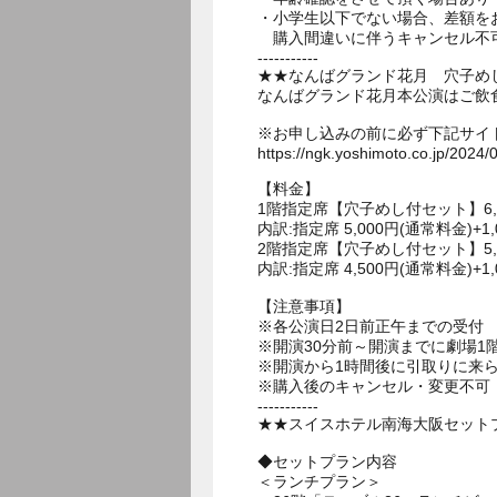
・小学生以下でない場合、差額を
購入間違いに伴うキャンセル不
-----------
★★なんばグランド花月 穴子め
なんばグランド花月本公演はご飲
※お申し込みの前に必ず下記サイ
https://ngk.yoshimoto.co.jp/2024/
【料金】
1階指定席【穴子めし付セット】6,0
内訳:指定席 5,000円(通常料金)+1
2階指定席【穴子めし付セット】5,
内訳:指定席 4,500円(通常料金)+1
【注意事項】
※各公演日2日前正午までの受付
※開演30分前～開演までに劇場
※開演から1時間後に引取りに来
※購入後のキャンセル・変更不可
-----------
★★スイスホテル南海大阪セットプ
◆セットプラン内容
＜ランチプラン＞