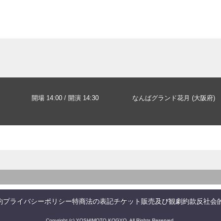
開場 14:00 / 開演 14:30
なんばグランド花月 (大阪府)
約
プライバシーポリシー
特商法の表記
チケット販売及び観劇約款
反社会
Copyright (c) YOSHIMOTO KOGYO. All Rights Reserved.