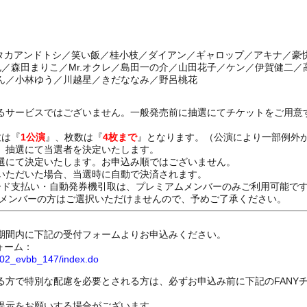
／タカアンドトシ／笑い飯／桂小枝／ダイアン／ギャロップ／アキナ／豪
也／森田まりこ／Mr.オクレ／島田一の介／山田花子／ケン／伊賀健二
ん／小林ゆう／川越星／きだななみ／野呂桃花
るサービスではございません。一般発売前に抽選にてチケットをご用意
数は『
1公演
』、枚数は『
4枚まで
』となります。（公演により一部例外
、抽選にて当選者を決定いたします。
選にて決定いたします。お申込み順ではございません。
いただいた場合、当選時に自動で決済されます。
ード支払い・自動発券機引取は、プレミアムメンバーのみご利用可能で
Dメンバーの方はご選択いただけませんので、予めご了承ください。
期間内に下記の受付フォームよりお申込みください。
ォーム：
8802_evbb_147/index.do
る方で特別な配慮を必要とされる方は、必ずお申込み前に下記のFANY
提示をお願いする場合がございます。