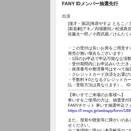
FANY IDメンバー抽選先行
出演
[漫才・落語]海原やすよ ともこ
[新喜劇]アキ／内場勝則／松浦真
佐藤太一郎／小西武蔵／けんたく
・この受付は良いお席をご用意す
発売が無い場合もございます）
・1回のお申込で申込可能な公演
・受付期間内にお申込みいただき
・座席番号や整理番号はすべて抽
・クレジットカード決済をお選び
・手数料￥0となるクレジットカ
払・受取方法は異なります）。 I
【車いすでご来場のお客様へ】
車いすをご使用の方は、抽選受付
FANYチケット 車いす抽選申込フ
https://f.msgs.jp/webapp/form/1
また、視覚や聴覚等に障がいのあ
せください。
※ご来場時に障がい者手帳等のご