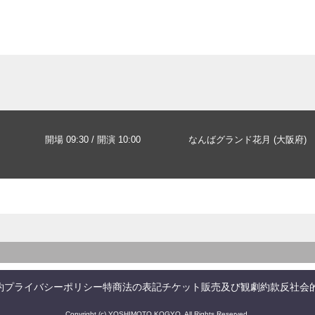
開場 09:30 / 開演 10:00
なんばグランド花月 (大阪府)
約
プライバシーポリシー
特商法の表記
チケット販売及び観劇約款
反社会
Copyright (c) YOSHIMOTO KOGYO. All Rights Reserved.