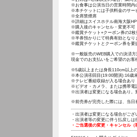
※お食事は公演当日の営業時間内
※本チケットには子供料金のサー
※全席禁煙席
※詳細はスイスホテル南海大阪H
※購入後のキャンセル・変更不可
※鑑賞チケット+クーポン券の2
※半券預かりにて特典有効となり
※鑑賞チケットとクーポン券を要
※一般販売のWEB購入での決済
現金でのお支払いをご希望のお客
※5歳以上または身長110cm以
※本公演④回目(19:00開演):
※テレビ番組収録が入る場合あり
※ビデオ・カメラ、または携帯電
※出演者は変更になる場合あり。
※前売券が完売した際には、当日
・出演者は変更になる場合がござ
・出演者等の変更に伴う払戻しは
・ご当選後の変更・キャンセル（