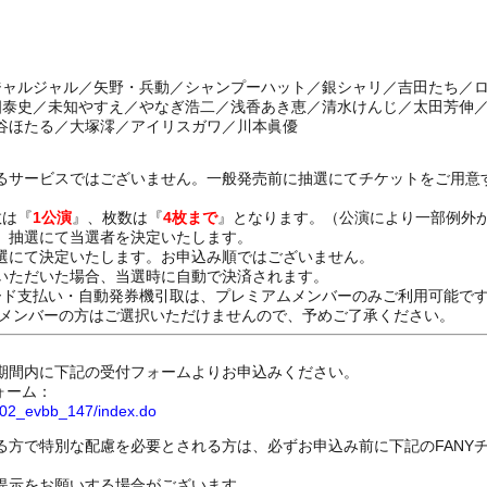
／ジャルジャル／矢野・兵動／シャンプーハット／銀シャリ／吉田たち／
川畑泰史／未知やすえ／やなぎ浩二／浅香あき恵／清水けんじ／太田芳伸
谷ほたる／大塚澪／アイリスガワ／川本眞優
るサービスではございません。一般発売前に抽選にてチケットをご用意
数は『
1公演
』、枚数は『
4枚まで
』となります。（公演により一部例外
、抽選にて当選者を決定いたします。
選にて決定いたします。お申込み順ではございません。
いただいた場合、当選時に自動で決済されます。
ード支払い・自動発券機引取は、プレミアムメンバーのみご利用可能で
Dメンバーの方はご選択いただけませんので、予めご了承ください。
期間内に下記の受付フォームよりお申込みください。
ォーム：
8802_evbb_147/index.do
る方で特別な配慮を必要とされる方は、必ずお申込み前に下記のFANY
提示をお願いする場合がございます。