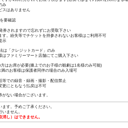
のみ
ビスはありません
Pを要確認
枚発券されますので忘れずにお受取下さい
ます。紛失等でチケットを持参されないお客様はご利用不可
提示
方法は「クレジットカード」のみ
様はファミリーマート店舗にてご購入下さい
上の方はお席が必要(膝上でのお子様の観劇は1名様のみ可能)
16歳未満のお客様は保護者同伴の場合のみ入場可
話等での録音・録画・撮影・配信禁止
変更にともなう払戻は不可
券がない場合がございます。
います。予めご了承ください。
行いません。
取消し）はできません。