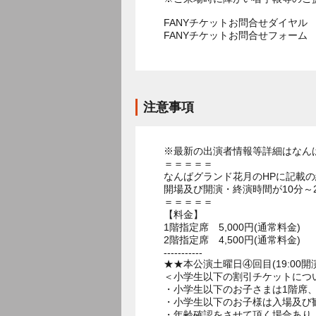
FANYチケットお問合せダイヤル 05
FANYチケットお問合せフォー
注意事項
※最新の出演者情報等詳細はなん
＝＝＝＝＝
なんばグランド花月のHPに記載
開場及び開演・終演時間が10分～
＝＝＝＝＝
【料金】
1階指定席 5,000円(通常料金)
2階指定席 4,500円(通常料金)
-----------
★★本公演土曜日④回目(19:00開
＜小学生以下の割引チケットにつ
・小学生以下のお子さまは1階席、
・小学生以下のお子様は入場及び
・年齢確認をさせて頂く場合あり