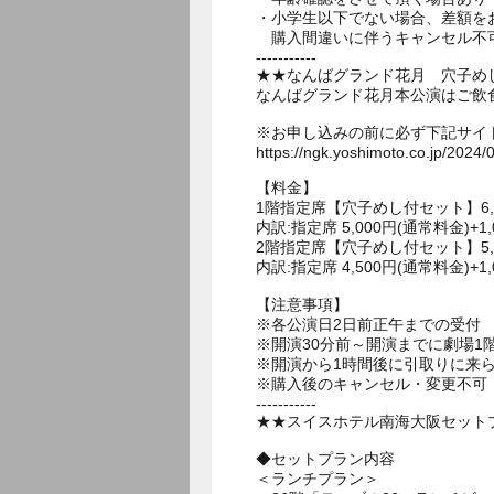
・小学生以下でない場合、差額を
購入間違いに伴うキャンセル不
-----------
★★なんばグランド花月 穴子め
なんばグランド花月本公演はご飲
※お申し込みの前に必ず下記サイ
https://ngk.yoshimoto.co.jp/2024/
【料金】
1階指定席【穴子めし付セット】6,0
内訳:指定席 5,000円(通常料金)+1
2階指定席【穴子めし付セット】5,
内訳:指定席 4,500円(通常料金)+1
【注意事項】
※各公演日2日前正午までの受付
※開演30分前～開演までに劇場
※開演から1時間後に引取りに来
※購入後のキャンセル・変更不可
-----------
★★スイスホテル南海大阪セットプ
◆セットプラン内容
＜ランチプラン＞