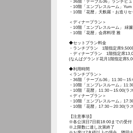
・36階「テーブル36」ランチビ
・10階「エンプレスルーム」Yum Ch
・10階「花暦」天麩羅・お造りセ
＜ディナープラン＞
・10階「エンプレスルーム」 緑簾
・10階「花暦」会席料理 雅
◆セットプラン料金
・ランチプラン 1階指定席9,500
・ディナープラン 1階指定席13,00
(なんばグランド花月1階指定席5,0
◆利用時間
＜ランチプラン＞
・36階「テーブル36」11:30～15:
・10階「エンプレスルーム」11:30～
・10階「花暦」11:30～15:00(ラ
＜ディナープラン＞
・10階「エンプレスルーム」17:30～
・10階「花暦」17:30～20:30(ラ
【注意事項】
※各公演日7日前18:00までの受付
※上限数に達し次第終了
※お席は7名様以上の場合、隣同士