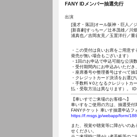
FANY IDメンバー抽選先行
出演
[漫才・落語]オール阪神・巨人
[新喜劇]すっちー／辻本茂雄／
浦真也／吉岡友見／玉置洋行／重
・この受付は良いお席をご用意す
発売が無い場合もございます）
・1回のお申込で申込可能な公演
・受付期間内にお申込みいただき
・座席番号や整理番号はすべて抽
・クレジットカード決済をお選び
・手数料￥0となるクレジットカ
払・受取方法は異なります）。 I
【車いすでご来場のお客様へ】
車いすをご使用の方は、抽選受付
FANYチケット 車いす抽選申込フ
https://f.msgs.jp/webapp/form/1
また、視覚や聴覚等に障がいのあ
せください。
※ご来場時に障がい者手帳等のご