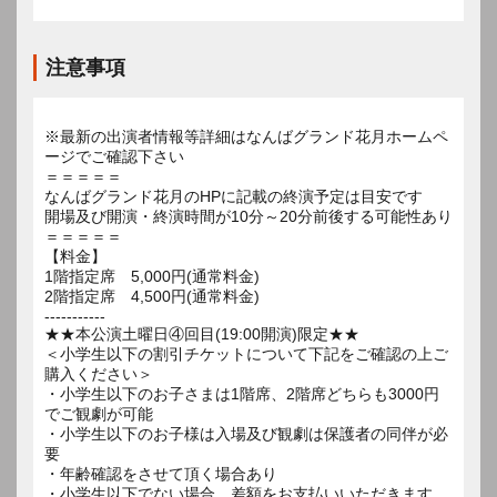
注意事項
※最新の出演者情報等詳細はなんばグランド花月ホームペ
ージでご確認下さい
＝＝＝＝＝
なんばグランド花月のHPに記載の終演予定は目安です
開場及び開演・終演時間が10分～20分前後する可能性あり
＝＝＝＝＝
【料金】
1階指定席 5,000円(通常料金)
2階指定席 4,500円(通常料金)
-----------
★★本公演土曜日④回目(19:00開演)限定★★
＜小学生以下の割引チケットについて下記をご確認の上ご
購入ください＞
・小学生以下のお子さまは1階席、2階席どちらも3000円
でご観劇が可能
・小学生以下のお子様は入場及び観劇は保護者の同伴が必
要
・年齢確認をさせて頂く場合あり
・小学生以下でない場合、差額をお支払いいただきます