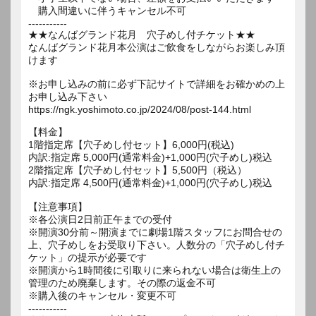
購入間違いに伴うキャンセル不可
-----------
★★なんばグランド花月 穴子めし付チケット★★
なんばグランド花月本公演はご飲食をしながらお楽しみ頂
けます
※お申し込みの前に必ず下記サイトで詳細をお確かめの上
お申し込み下さい
https://ngk.yoshimoto.co.jp/2024/08/post-144.html
【料金】
1階指定席【穴子めし付セット】6,000円(税込)
内訳:指定席 5,000円(通常料金)+1,000円(穴子めし)税込
2階指定席【穴子めし付セット】5,500円（税込）
内訳:指定席 4,500円(通常料金)+1,000円(穴子めし)税込
【注意事項】
※各公演日2日前正午までの受付
※開演30分前～開演までに劇場1階スタッフにお問合せの
上、穴子めしをお受取り下さい。人数分の「穴子めし付チ
ケット」の提示が必要です
※開演から1時間後に引取りに来られない場合は衛生上の
管理のため廃棄します。その際の返金不可
※購入後のキャンセル・変更不可
-----------