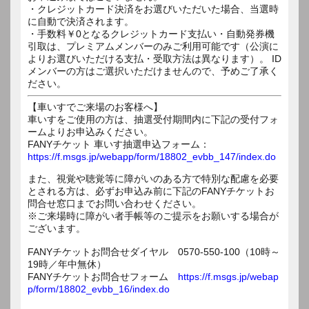
・クレジットカード決済をお選びいただいた場合、当選時
に自動で決済されます。
・手数料￥0となるクレジットカード支払い・自動発券機
引取は、プレミアムメンバーのみご利用可能です（公演に
よりお選びいただける支払・受取方法は異なります）。 ID
メンバーの方はご選択いただけませんので、予めご了承く
ださい。
【車いすでご来場のお客様へ】
車いすをご使用の方は、抽選受付期間内に下記の受付フォ
ームよりお申込みください。
FANYチケット 車いす抽選申込フォーム：
https://f.msgs.jp/webapp/form/18802_evbb_147/index.do
また、視覚や聴覚等に障がいのある方で特別な配慮を必要
とされる方は、必ずお申込み前に下記のFANYチケットお
問合せ窓口までお問い合わせください。
※ご来場時に障がい者手帳等のご提示をお願いする場合が
ございます。
FANYチケットお問合せダイヤル 0570-550-100（10時～
19時／年中無休）
FANYチケットお問合せフォーム
https://f.msgs.jp/webap
p/form/18802_evbb_16/index.do