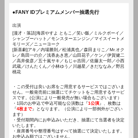
●FANY IDプレミアムメンバー抽選先行
出演
[漫才・落語]海原やすよ ともこ／笑い飯／ミルクボーイ／
シャンプーハット／モンスターエンジン／マイスイートメ
モリーズ／ニューヨーク
[新喜劇]アキ／内場勝則／松浦真也／森田まりこ／Mr.オク
レ／島田一の介／浅香あき恵／山田花子／ケン／伊賀健二
／高井俊彦／五十嵐サキ／もじゃ吉田／佐藤太一郎／小西
武蔵／けんたくん／小林ゆう／川越星／きだななみ／野呂
桃花
・この受付は良いお席をご用意するサービスではございま
せん。一般発売前に抽選にてチケットをご用意するサービ
スです。(公演により一般発売が無い場合もございます）
・1回のお申込で申込可能な公演数は『
1公演
』、枚数は
『
4枚まで
』となります。（公演により一部例外がござい
ます）
・受付期間内にお申込みいただき、抽選にて当選者を決定
いたします。
・座席番号や整理番号はすべて抽選にて決定いたします。
お申込み順ではございません。