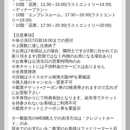
・10階「花暦」11:30～15:00(ラストエントリー14:30)
＜ディナープラン＞
・10階「エンプレスルーム」17:30～20:30(ラストエント
リー19:30)
・10階「花暦」17:30～20:30(ラストエントリー20:00)
【注意事項】
※各公演日7日前18:00までの受付
※上限数に達し次第終了
※お席は7名様以上の場合、隣同士ですが2席に分かれてお
座り頂きます(窓側ではなく内側のお席になる場合あり)
※お食事は公演当日の営業時間内のみ
※本チケットには子供料金のサービスはありません
※全席禁煙席
※詳細はスイスホテル南海大阪HPを要確認
※購入後のキャンセル・変更不可
※鑑賞チケット+クーポン券の2枚発券されますので忘れず
にお受取下さい
※半券預かりにて特典有効となります。紛失等でチケット
を持参されないお客様はご利用不可
※鑑賞チケットとクーポン券を要提示
※一般販売のWEB購入での決済方法は「クレジットカー
ド」のみ
現金でのお支払いをご希望のお客様はファミリーマート店