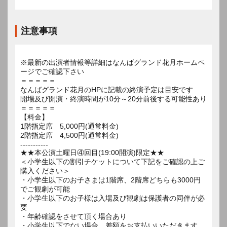
注意事項
※最新の出演者情報等詳細はなんばグランド花月ホームペ
ージでご確認下さい
＝＝＝＝＝
なんばグランド花月のHPに記載の終演予定は目安です
開場及び開演・終演時間が10分～20分前後する可能性あり
＝＝＝＝＝
【料金】
1階指定席 5,000円(通常料金)
2階指定席 4,500円(通常料金)
-----------
★★本公演土曜日④回目(19:00開演)限定★★
＜小学生以下の割引チケットについて下記をご確認の上ご
購入ください＞
・小学生以下のお子さまは1階席、2階席どちらも3000円
でご観劇が可能
・小学生以下のお子様は入場及び観劇は保護者の同伴が必
要
・年齢確認をさせて頂く場合あり
・小学生以下でない場合、差額をお支払いいただきます