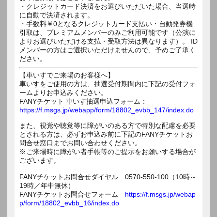
・クレジットカード決済をお選びいただいた場合、当選時
に自動で決済されます。
・手数料￥0となるクレジットカード支払い・自動発券機
引取は、プレミアムメンバーのみご利用可能です（公演に
よりお選びいただける支払・受取方法は異なります）。 ID
メンバーの方はご選択いただけませんので、予めご了承く
ださい。
【車いすでご来場のお客様へ】
車いすをご使用の方は、抽選受付期間内に下記の受付フォ
ームよりお申込みください。
FANYチケット 車いす抽選申込フォーム：
https://f.msgs.jp/webapp/form/18802_evbb_147/index.do
また、視覚や聴覚等に障がいのある方で特別な配慮を必要
とされる方は、必ずお申込み前に下記のFANYチケットお
問合せ窓口までお問い合わせください。
※ご来場時に障がい者手帳等のご提示をお願いする場合が
ございます。
FANYチケットお問合せダイヤル 0570-550-100（10時～
19時／年中無休）
FANYチケットお問合せフォーム
https://f.msgs.jp/webap
p/form/18802_evbb_16/index.do