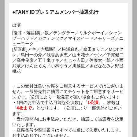
●FANY IDプレミアムメンバー抽選先行
出演
[漫才・落語]笑い飯／テンダラー／ミルクボーイ／シャン
プーハット／ガクテンソク／マイスイートメモリーズ／ニ
ューヨーク
[新喜劇]アキ／内場勝則／松浦真也／森田まりこ／Mr.オク
レ／島田一の介／浅香あき恵／山田花子／ケン／伊賀健二
／高井俊彦／五十嵐サキ／もじゃ吉田／佐藤太一郎／小西
武蔵／けんたくん／小林ゆう／川越星／きだななみ／野呂
桃花
・この受付は良いお席をご用意するサービスではございま
せん。一般発売前に抽選にてチケットをご用意するサービ
スです。(公演により一般発売が無い場合もございます）
・1回のお申込で申込可能な公演数は『
1公演
』、枚数は
『
4枚まで
』となります。（公演により一部例外がござい
ます）
・受付期間内にお申込みいただき、抽選にて当選者を決定
いたします。
・座席番号や整理番号はすべて抽選にて決定いたします。
お申込み順ではございません。