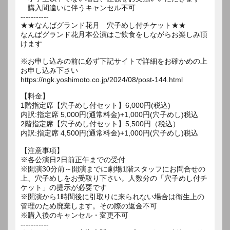
購入間違いに伴うキャンセル不可
-----------
★★なんばグランド花月 穴子めし付チケット★★
なんばグランド花月本公演はご飲食をしながらお楽しみ頂
けます
※お申し込みの前に必ず下記サイトで詳細をお確かめの上
お申し込み下さい
https://ngk.yoshimoto.co.jp/2024/08/post-144.html
【料金】
1階指定席【穴子めし付セット】6,000円(税込)
内訳:指定席 5,000円(通常料金)+1,000円(穴子めし)税込
2階指定席【穴子めし付セット】5,500円（税込）
内訳:指定席 4,500円(通常料金)+1,000円(穴子めし)税込
【注意事項】
※各公演日2日前正午までの受付
※開演30分前～開演までに劇場1階スタッフにお問合せの
上、穴子めしをお受取り下さい。人数分の「穴子めし付チ
ケット」の提示が必要です
※開演から1時間後に引取りに来られない場合は衛生上の
管理のため廃棄します。その際の返金不可
※購入後のキャンセル・変更不可
-----------