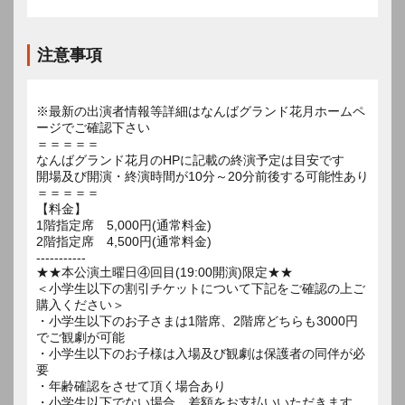
注意事項
※最新の出演者情報等詳細はなんばグランド花月ホームペ
ージでご確認下さい
＝＝＝＝＝
なんばグランド花月のHPに記載の終演予定は目安です
開場及び開演・終演時間が10分～20分前後する可能性あり
＝＝＝＝＝
【料金】
1階指定席 5,000円(通常料金)
2階指定席 4,500円(通常料金)
-----------
★★本公演土曜日④回目(19:00開演)限定★★
＜小学生以下の割引チケットについて下記をご確認の上ご
購入ください＞
・小学生以下のお子さまは1階席、2階席どちらも3000円
でご観劇が可能
・小学生以下のお子様は入場及び観劇は保護者の同伴が必
要
・年齢確認をさせて頂く場合あり
・小学生以下でない場合、差額をお支払いいただきます