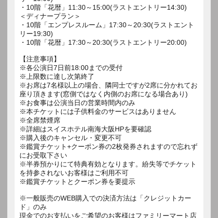
・10階「花暦」11:30～15:00(ラストエントリー14:30)
＜ディナープラン＞
・10階「エンプレスルーム」17:30～20:30(ラストエント
リー19:30)
・10階「花暦」17:30～20:30(ラストエントリー20:00)
【注意事項】
※各公演日7日前18:00までの受付
※上限数に達し次第終了
※お席は7名様以上の場合、隣同士ですが2席に分かれてお
座り頂きます(窓側ではなく内側のお席になる場合あり)
※お食事は公演当日の営業時間内のみ
※本チケットには子供料金のサービスはありません
※全席禁煙席
※詳細はスイスホテル南海大阪HPを要確認
※購入後のキャンセル・変更不可
※鑑賞チケット+クーポン券の2枚発券されますので忘れず
にお受取下さい
※半券預かりにて特典有効となります。紛失等でチケット
を持参されないお客様はご利用不可
※鑑賞チケットとクーポン券を要提示
※一般販売のWEB購入での決済方法は「クレジットカー
ド」のみ
現金でのお支払いをご希望のお客様はファミリーマート店