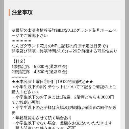
注意事項
※最新の出演者情報等詳細はなんばグランド花月ホームペ
ージでご確認下さい
＝＝＝＝＝
なんばグランド花月のHPに記載の終演予定は目安です
開場及び開演・終演時間が10分～20分前後する可能性あり
＝＝＝＝＝
【料金】
1階指定席 5,000円(通常料金)
2階指定席 4,500円(通常料金)
-----------
★★本公演土曜日④回目(19:00開演)限定★★
＜小学生以下の割引チケットについて下記をご確認の上ご
購入ください＞
・小学生以下のお子さまは1階席、2階席どちらも3000円
でご観劇が可能
・小学生以下のお子様は入場及び観劇は保護者の同伴が必
要
・年齢確認をさせて頂く場合あり
・小学生以下でない場合、差額をお支払いいただきます
購入間違いに伴うキャンセル不可