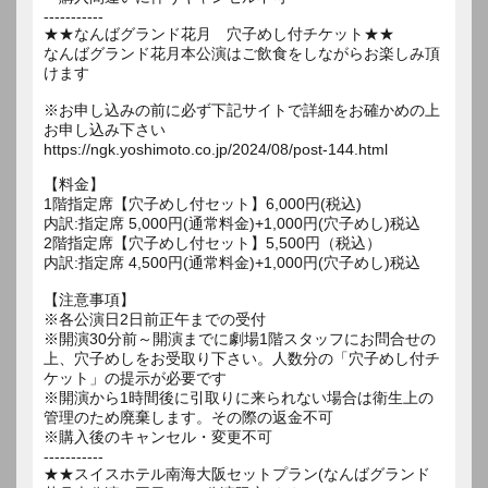
-----------
★★なんばグランド花月 穴子めし付チケット★★
なんばグランド花月本公演はご飲食をしながらお楽しみ頂
けます
※お申し込みの前に必ず下記サイトで詳細をお確かめの上
お申し込み下さい
https://ngk.yoshimoto.co.jp/2024/08/post-144.html
【料金】
1階指定席【穴子めし付セット】6,000円(税込)
内訳:指定席 5,000円(通常料金)+1,000円(穴子めし)税込
2階指定席【穴子めし付セット】5,500円（税込）
内訳:指定席 4,500円(通常料金)+1,000円(穴子めし)税込
【注意事項】
※各公演日2日前正午までの受付
※開演30分前～開演までに劇場1階スタッフにお問合せの
上、穴子めしをお受取り下さい。人数分の「穴子めし付チ
ケット」の提示が必要です
※開演から1時間後に引取りに来られない場合は衛生上の
管理のため廃棄します。その際の返金不可
※購入後のキャンセル・変更不可
-----------
★★スイスホテル南海大阪セットプラン(なんばグランド