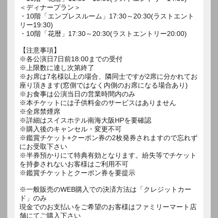
＜ディナープラン＞
・10階「エンプレスルーム」17:30～20:30(ラストエント
リー19:30)
・10階「花暦」17:30～20:30(ラストエントリー20:00)
【注意事項】
※各公演日7日前18:00までの受付
※上限数に達し次第終了
※お席は7名様以上の場合、隣同士ですが2席に分かれてお
座り頂きます(窓側ではなく内側のお席になる場合あり)
※お食事は公演当日の営業時間内のみ
※本チケットには子供料金のサービスはありません
※全席禁煙席
※詳細はスイスホテル南海大阪HPを要確認
※購入後のキャンセル・変更不可
※鑑賞チケット+クーポン券の2枚発券されますので忘れず
にお受取下さい
※半券預かりにて特典有効となります。紛失等でチケット
を持参されないお客様はご利用不可
※鑑賞チケットとクーポン券を要提示
※一般販売のWEB購入での決済方法は「クレジットカー
ド」のみ
現金でのお支払いをご希望のお客様はファミリーマート店
舗にてご購入下さい