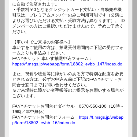
に自動で決済されます。
・手数料￥0となるクレジットカード支払い・自動発券機
引取は、プレミアムメンバーのみご利用可能です（公演に
よりお選びいただける支払・受取方法は異なります）。 ID
メンバーの方はご選択いただけませんので、予めご了承く
ださい。
【車いすでご来場のお客様へ】
車いすをご使用の方は、抽選受付期間内に下記の受付フォ
ームよりお申込みください。
FANYチケット 車いす抽選申込フォーム：
https://f.msgs.jp/webapp/form/18802_evbb_147/index.do
また、視覚や聴覚等に障がいのある方で特別な配慮を必要
とされる方は、必ずお申込み前に下記のFANYチケットお
問合せ窓口までお問い合わせください。
※ご来場時に障がい者手帳等のご提示をお願いする場合が
ございます。
FANYチケットお問合せダイヤル 0570-550-100（10時～
19時／年中無休）
FANYチケットお問合せフォーム
https://f.msgs.jp/webap
p/form/18802_evbb_16/index.do