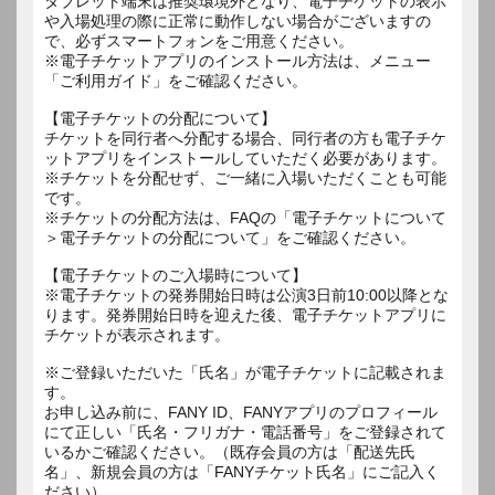
タブレット端末は推奨環境外となり、電子チケットの表示
や入場処理の際に正常に動作しない場合がございますの
で、必ずスマートフォンをご用意ください。
※電子チケットアプリのインストール方法は、メニュー
「ご利用ガイド」をご確認ください。
【電子チケットの分配について】
チケットを同行者へ分配する場合、同行者の方も電子チケ
ットアプリをインストールしていただく必要があります。
※チケットを分配せず、ご一緒に入場いただくことも可能
です。
※チケットの分配方法は、FAQの「電子チケットについて
＞電子チケットの分配について」をご確認ください。
【電子チケットのご入場時について】
※電子チケットの発券開始日時は公演3日前10:00以降とな
ります。発券開始日時を迎えた後、電子チケットアプリに
チケットが表示されます。
※ご登録いただいた「氏名」が電子チケットに記載されま
す。
お申し込み前に、FANY ID、FANYアプリのプロフィール
にて正しい「氏名・フリガナ・電話番号」をご登録されて
いるかご確認ください。（既存会員の方は「配送先氏
名」、新規会員の方は「FANYチケット氏名」にご記入く
ださい）