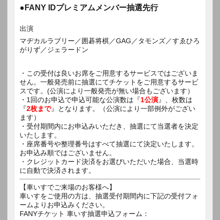
●FANY IDプレミアムメンバー抽選先行
出演
マヂカルラブリー／囲碁将棋／GAG／タモンズ／すゑひろ
がりず／ジェラードン
・この受付は良いお席をご用意するサービスではございま
せん。一般発売前に抽選にてチケットをご用意するサービ
スです。(公演により一般発売が無い場合もございます）
・1回のお申込で申込可能な公演数は『
1公演
』、枚数は
『
2枚まで
』となります。（公演により一部例外がござい
ます）
・受付期間内にお申込みいただき、抽選にて当選者を決定
いたします。
・座席番号や整理番号はすべて抽選にて決定いたします。
お申込み順ではございません。
・クレジットカード決済をお選びいただいた場合、当選時
に自動で決済されます。
【車いすでご来場のお客様へ】
車いすをご使用の方は、抽選受付期間内に下記の受付フォ
ームよりお申込みください。
FANYチケット 車いす抽選申込フォーム：