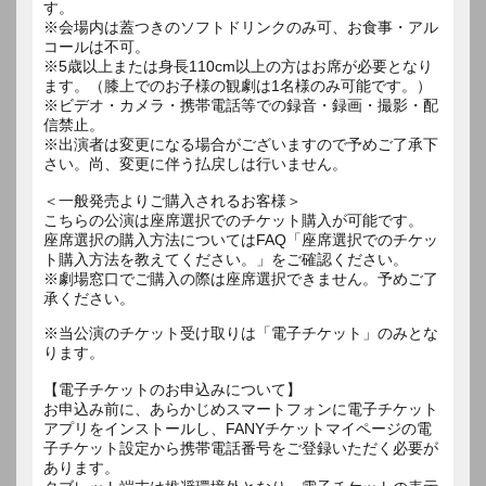
す。
※会場内は蓋つきのソフトドリンクのみ可、お食事・アル
コールは不可。
※5歳以上または身長110cm以上の方はお席が必要となり
ます。（膝上でのお子様の観劇は1名様のみ可能です。）
※ビデオ・カメラ・携帯電話等での録音・録画・撮影・配
信禁止。
※出演者は変更になる場合がございますので予めご了承下
さい。尚、変更に伴う払戻しは行いません。
＜一般発売よりご購入されるお客様＞
こちらの公演は座席選択でのチケット購入が可能です。
座席選択の購入方法についてはFAQ「座席選択でのチケッ
ト購入方法を教えてください。」をご確認ください。
※劇場窓口でご購入の際は座席選択できません。予めご了
承ください。
※当公演のチケット受け取りは「電子チケット」のみとな
ります。
【電子チケットのお申込みについて】
お申込み前に、あらかじめスマートフォンに電子チケット
アプリをインストールし、FANYチケットマイページの電
子チケット設定から携帯電話番号をご登録いただく必要が
あります。