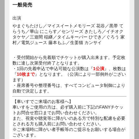
一般発売
出演
やまぐちたけし／マイスイートメモリーズ 花谷／黒帯 て
らうち／華山 にこらす／センリーズ きたしろ／イチオク
タケヤ／三遊間 稲継／タイムキーパー ひでき／ぐろう 家
村／電気ジュース 藤本もふ／生姜猫 カンサイ
・受付開始から先着順でチケットが購入出来ます。予定枚
数に達し次第受付終了となります。
・1回の先着申込で申込可能な公演数は『
1公演
』、枚数は
『
10枚まで
』となります。（公演により一部例外がござい
ます）
・座席番号や整理番号は、すべてコンピュータ制御により
自動で決定します。
【車いすでご来場のお客様へ】
車いすをご使用の方は、必ず購入前に下記のFANYチケッ
トお問合せ窓口までお問い合わせください。
また、視覚や聴覚等に障がいのある方で特別な配慮を必要
とされる方も購入前にお問い合わせください。
※ご来場時に障がい者手帳等のご提示をお願いする場合が
ございます。