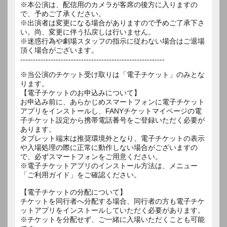
※本公演は、配信用のカメラが客席の後方に入りますの
で、予めご了承ください。
※出演者は変更になる場合がありますので予めご了承下さ
い。尚、変更に伴う払戻しは行いません。
※迷惑行為や劇場スタッフの指示に従わない場合はご退場
頂く場合がございます。
---------------------------------------------------------
※当公演のチケット受け取りは「電子チケット」のみとな
ります。
【電子チケットのお申込みについて】
お申込み前に、あらかじめスマートフォンに電子チケット
アプリをインストールし、FANYチケットマイページの電
子チケット設定から携帯電話番号をご登録いただく必要が
あります。
タブレット端末は推奨環境外となり、電子チケットの表示
や入場処理の際に正常に動作しない場合がございますの
で、必ずスマートフォンをご用意ください。
※電子チケットアプリのインストール方法は、メニュー
「ご利用ガイド」をご確認ください。
【電子チケットの分配について】
チケットを同行者へ分配する場合、同行者の方も電子チケ
ットアプリをインストールしていただく必要があります。
※チケットを分配せず、ご一緒に入場いただくことも可能