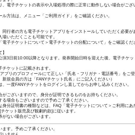
り、電子チケットの表示や入場処理の際に正常に動作しない場合がござ
ール方法は、メニュー「ご利用ガイド」をご確認ください。
、同行者の方も電子チケットアプリをインストールしていただく必要が
入場いただくことも可能です。
の「電子チケットについて＞電子チケットの分配について」をご確認くだ
て】
演3日前10:00以降となります。発券開始日時を迎えた後、電子チケ
子チケットに記載されます。
FANYアプリのプロフィールにて正しい「氏名・フリガナ・電話番号」を
、新規会員の方は「FANYチケット氏名」にご記入ください）
は、一度FANYチケットをログインし直してからお申し込みください
合がございますので、身分が証明できるものをお持ちください。
する場合もございますので予めご了承ください。
な身分証明書の種類などは、FAQ「電子チケットについて＞ご利用にあ
[チケット販売及び観劇約款]に従います。
券がない場合がございます。
います。予めご了承ください。
行いません。