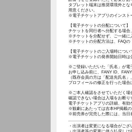
タブレット端末は推奨環境外とな
用意ください。
※電子チケットアプリのインスト
【電子チケットの分配について】
チケットを同行者へ分配する場合
※チケットを分配せず、ご一緒に
※チケットの分配方法は、FAQ
【電子チケットのご入場時につい
※電子チケットの発券開始日時は公
※ご登録いただいた「氏名」が電
お申し込み前に、FANY ID、
（既存会員の方は「配送先氏名」
プロフィールの修正を行った場合
※ご本人確認をさせていただく場
確認できない場合は入場をお断り
電子チケットアプリの詳細、有効
※観劇にあたっては吉本HP掲載の
※前売券が完売した際には、当日
・出演者は変更になる場合がござ
・出演者等の変更に伴う払戻しは