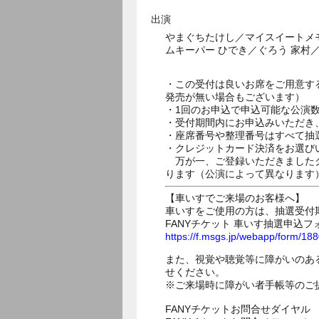
出演
やまぐちたけし／マイスイートメモ
ムキーパー ひでき／ぐろう 家村
・この受付は良いお席をご用意す
発売が無い場合もございます）
・1回のお申込で申込可能な公演
・受付期間内にお申込みいただき
・座席番号や整理番号はすべて抽
・クレジットカード決済をお選び
万が一、ご登録いただきましたク
ります（公演によって異なります
【車いすでご来場のお客様へ】
車いすをご使用の方は、抽選受付
FANYチケット 車いす抽選申込フ
https://f.msgs.jp/webapp/form/1
また、視覚や聴覚等に障がいのあ
せください。
※ご来場時に障がい者手帳等のご
FANYチケットお問合せダイヤル 05