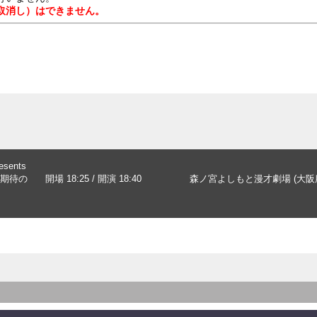
取消し）はできません。
ents
期待の
開場 18:25 / 開演 18:40
森ノ宮よしもと漫才劇場 (大阪