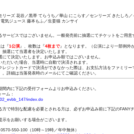
リーズ 花谷／黒帯 てらうち／華山 にこらす／センリーズ きたしろ／
／電気ジュース 藤本もふ／生姜猫 カンサイ
るサービスではございません。一般発売前に抽選にてチケットをご用意
数は『
1公演
』、枚数は『
4枚まで
』となります。（公演により一部例外
、抽選にて当選者を決定いたします。
選にて決定いたします。お申込み順ではございません。
いただいた場合、当選時に自動で決済されます。
レジットカードで決済ができなかった際は、お支払方法をファミリー
）。詳細は当落発表時のメールにてご確認ください。
期間内に下記の受付フォームよりお申込みください。
ォーム：
8802_evbb_147/index.do
る方で特別な配慮を必要とされる方は、必ずお申込み前に下記のFANY
提示をお願いする場合がございます。
70-550-100（10時～19時／年中無休）