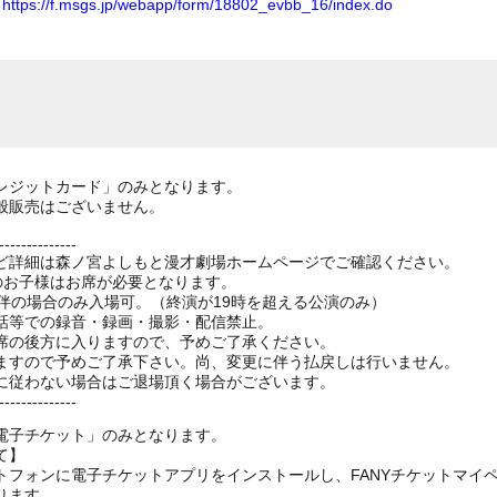
ム
https://f.msgs.jp/webapp/form/18802_evbb_16/index.do
レジットカード」のみとなります。
般販売はございません。
--------------
ど詳細は森ノ宮よしもと漫才劇場ホームページでご確認ください。
上のお子様はお席が必要となります。
伴の場合のみ入場可。（終演が19時を超える公演のみ）
話等での録音・録画・撮影・配信禁止。
席の後方に入りますので、予めご了承ください。
ますので予めご了承下さい。尚、変更に伴う払戻しは行いません。
に従わない場合はご退場頂く場合がございます。
--------------
電子チケット」のみとなります。
て】
トフォンに電子チケットアプリをインストールし、FANYチケットマイ
ります。