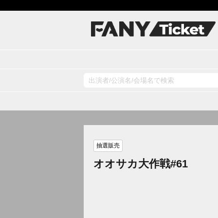
抽選販売
オオサカ大作戦#61