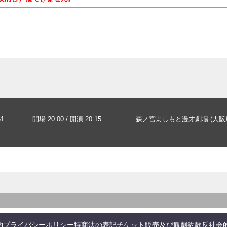
1
開場 20:00 / 開演 20:15
森ノ宮よしもと漫才劇場 (大阪
約
プライバシーポリシー
特商法の表記
チケット販売及び観劇約款
反社会