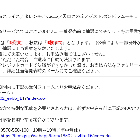
スライス／タレンチ／cacao／天ロクの丘／ゲスト:ダンビラムーチョ
るサービスではございません。一般発売前に抽選にてチケットをご用意
数は『
1公演
』、枚数は『
4枚まで
』となります。（公演により一部例外
、抽選にて当選者を決定いたします。
選にて決定いたします。お申込み順ではございません。
いただいた場合、当選時に自動で決済されます。
レジットカードで決済ができなかった際は、お支払方法をファミリー
）。詳細は当落発表時のメールにてご確認ください。
期間内に下記の受付フォームよりお申込みください。
ォーム：
8802_evbb_147/index.do
る方で特別な配慮を必要とされる方は、必ずお申込み前に下記のFANY
提示をお願いする場合がございます。
70-550-100（10時～19時／年中無休）
ム
https://f.msgs.jp/webapp/form/18802_evbb_16/index.do