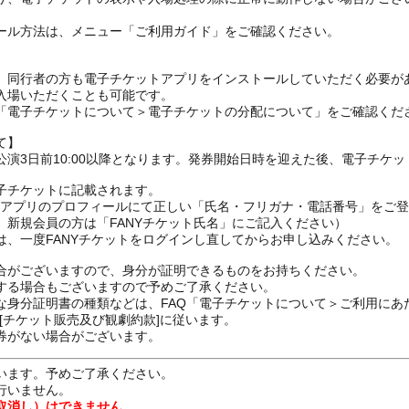
ール方法は、メニュー「ご利用ガイド」をご確認ください。
、同行者の方も電子チケットアプリをインストールしていただく必要が
入場いただくことも可能です。
の「電子チケットについて＞電子チケットの分配について」をご確認くだ
て】
演3日前10:00以降となります。発券開始日時を迎えた後、電子チケ
子チケットに記載されます。
FANYアプリのプロフィールにて正しい「氏名・フリガナ・電話番号」を
、新規会員の方は「FANYチケット氏名」にご記入ください）
は、一度FANYチケットをログインし直してからお申し込みください
合がございますので、身分が証明できるものをお持ちください。
する場合もございますので予めご了承ください。
な身分証明書の種類などは、FAQ「電子チケットについて＞ご利用にあ
[チケット販売及び観劇約款]に従います。
券がない場合がございます。
います。予めご了承ください。
行いません。
取消し）はできません。