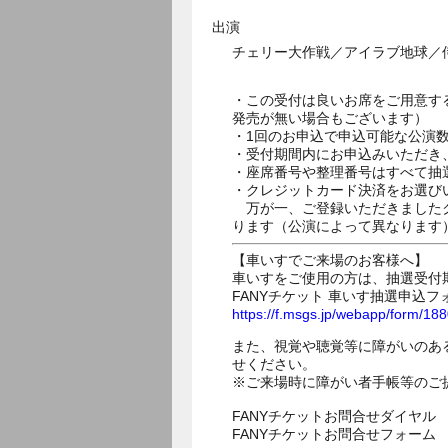
出演
チェリー大作戦／アイラブ地球／侍
・この受付は良いお席をご用意す
発売が無い場合もございます）
・1回のお申込で申込可能な公演
・受付期間内にお申込みいただき
・座席番号や整理番号はすべて抽
・クレジットカード決済をお選び
万が一、ご登録いただきましたク
ります（公演によって異なります
【車いすでご来場のお客様へ】
車いすをご使用の方は、抽選受付
FANYチケット 車いす抽選申込フ
https://f.msgs.jp/webapp/form/1
また、視覚や聴覚等に障がいのあ
せください。
※ご来場時に障がい者手帳等のご
FANYチケットお問合せダイヤル 05
FANYチケットお問合せフォー