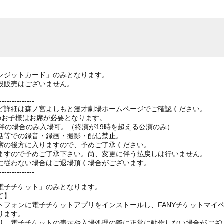
レジットカード」のみとなります。
般販売はございません。
--------------
ど詳細は森ノ宮よしもと漫才劇場ホームページでご確認ください。
上のお子様はお席が必要となります。
伴の場合のみ入場可。（終演が19時を超える公演のみ）
話等での録音・録画・撮影・配信禁止。
席の後方に入りますので、予めご了承ください。
ますので予めご了承下さい。尚、変更に伴う払戻しは行いません。
に従わない場合はご退場頂く場合がございます。
--------------
電子チケット」のみとなります。
て】
トフォンに電子チケットアプリをインストールし、FANYチケットマイ
ります。
り、電子チケットの表示や入場処理の際に正常に動作しない場合がござ