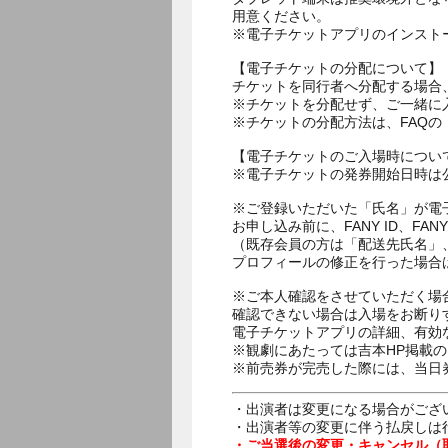
用意ください。
※電子チケットアプリのインスト
【電子チケットの分配について】
チケットを同行者へ分配する場合
※チケットを分配せず、ご一緒に
※チケットの分配方法は、FAQ
【電子チケットのご入場時につい
※電子チケットの発券開始日時は公
※ご登録いただいた「氏名」が電
お申し込み前に、FANY ID、
（既存会員の方は「配送先氏名」
プロフィールの修正を行った場合
※ご本人確認をさせていただく場
確認できない場合は入場をお断り
電子チケットアプリの詳細、有効
※観劇にあたっては吉本HP掲載の
※前売券が完売した際には、当日
・出演者は変更になる場合がござ
・出演者等の変更に伴う払戻しは
・ご当選後の変更・キャンセル（