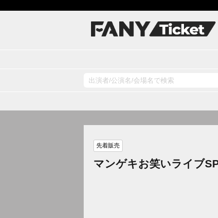
先着販売
マンゲキお笑いライブS