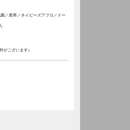
祇園／黒帯／ネイビーズアフロ／ドー
ん
外がございます）