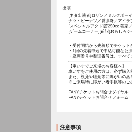
出演
[ネタ出演者]ロザン／ミルクボ
ナツ・ピーナツ／愛凛冴／アイラ
[スペシャルアクト]茜250cc 
[ゲームコーナー][前説]おもしろ
・受付開始から先着順でチケット
・1回の先着申込で申込可能な公
・座席番号や整理番号は、すべて
【車いすでご来場のお客様へ】
車いすをご使用の方は、必ず購入
また、視覚や聴覚等に障がいのあ
※ご来場時に障がい者手帳等のご
FANYチケットお問合せダイヤル 05
FANYチケットお問合せフォー
注意事項