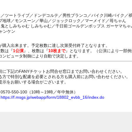
ーイ／ツートライブ／ドンデコルテ／男性ブランコ／バイク川崎バイク／
ブ地球／モンスーン／華山／ジョックロック／マーメイド／苺ちゃん
善家／鬼としみちゃむ しみちゃむ／千日前ゴールデンポップス ガーヤマちゃ
ジャンケン
が購入出来ます。予定枚数に達し次第受付終了となります。
演数は『
1公演
』、枚数は『
10枚まで
』となります。（公演により一部例
コンピュータ制御により自動で決定します。
前に下記のFANYチケットお問合せ窓口までお問い合わせください。
る方で特別な配慮を必要とされる方も購入前にお問い合わせください。
提示をお願いする場合がございます。
70-550-100（10時～19時／年中無休）
ム
https://f.msgs.jp/webapp/form/18802_evbb_16/index.do