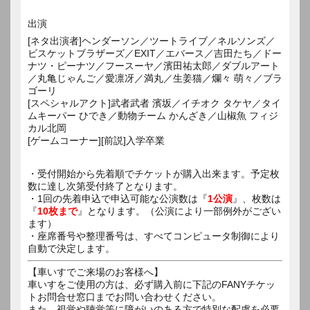
出演
[ネタ出演者]ヘンダーソン／ツートライブ／ネルソンズ／
ビスケットブラザーズ／EXIT／エバース／吉田たち／ドー
ナツ・ピーナツ／フースーヤ／濱田祐太郎／ダブルアート
／丸亀じゃんご／愛凛冴／満丸／生姜猫／爛々 萌々／ブラ
ゴーリ
[スペシャルアクト]武者武者 濱坂／イチオク タケヤ／タイ
ムキーパー ひでき／動物チーム かんざき／山椒魚 フィジ
カル北岡
[ゲームコーナー][前説]入学卒業
・受付開始から先着順でチケットが購入出来ます。予定枚
数に達し次第受付終了となります。
・1回の先着申込で申込可能な公演数は『
1公演
』、枚数は
『
10枚まで
』となります。（公演により一部例外がござい
ます）
・座席番号や整理番号は、すべてコンピュータ制御により
自動で決定します。
【車いすでご来場のお客様へ】
車いすをご使用の方は、必ず購入前に下記のFANYチケッ
トお問合せ窓口までお問い合わせください。
また、視覚や聴覚等に障がいのある方で特別な配慮を必要