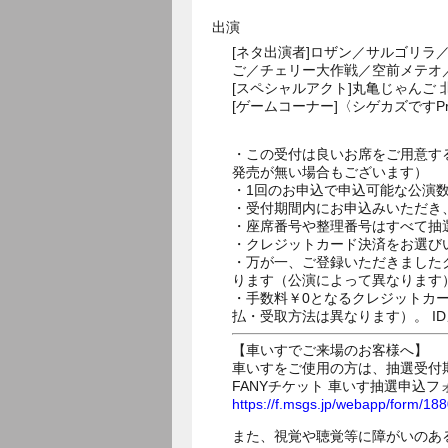
出演
[ネタ出演者]ロザン／サルゴリ
ご／チェリー大作戦／空前メテオ
[スペシャルアクト]丸亀じゃんご
[ゲームコーナー]〈シゲカズですP
・この受付は良いお席をご用意す
発売が無い場合もございます）
・1回のお申込で申込可能な公演
・受付期間内にお申込みいただき
・座席番号や整理番号はすべて抽
・クレジットカード決済をお選び
・万が一、ご登録いただきました
ります（公演によって異なります
・手数料￥0となるクレジットカ
払・受取方法は異なります）。 I
【車いすでご来場のお客様へ】
車いすをご使用の方は、抽選受付
FANYチケット 車いす抽選申込フ
https://f.msgs.jp/webapp/form/1
また、視覚や聴覚等に障がいのあ