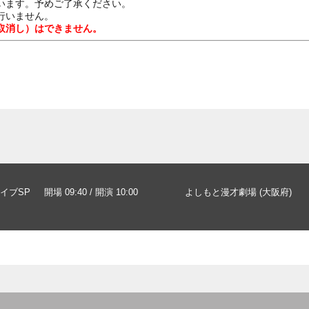
います。予めご了承ください。
行いません。
取消し）はできません。
イブSP
開場 09:40 / 開演 10:00
よしもと漫才劇場 (大阪府)