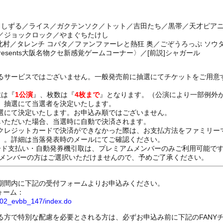
ラ／しずる／ライス／ガクテンソク／トット／吉田たち／黒帯／天才ピア
／ジョックロック／やまぐちたけし
 北村／タレンチ コバタ／ファンファーレと熱狂 奥／ごぞうろっぷ ソウ
resents大阪名物クセ新感覚ゲームコーナー〉／[前説]シャガール
るサービスではございません。一般発売前に抽選にてチケットをご用意
数は『
1公演
』、枚数は『
4枚まで
』となります。（公演により一部例外
、抽選にて当選者を決定いたします。
選にて決定いたします。お申込み順ではございません。
いただいた場合、当選時に自動で決済されます。
クレジットカードで決済ができなかった際は、お支払方法をファミリー
）。詳細は当落発表時のメールにてご確認ください。
ード支払い・自動発券機引取は、プレミアムメンバーのみご利用可能で
Dメンバーの方はご選択いただけませんので、予めご了承ください。
期間内に下記の受付フォームよりお申込みください。
ォーム：
8802_evbb_147/index.do
る方で特別な配慮を必要とされる方は、必ずお申込み前に下記のFANY