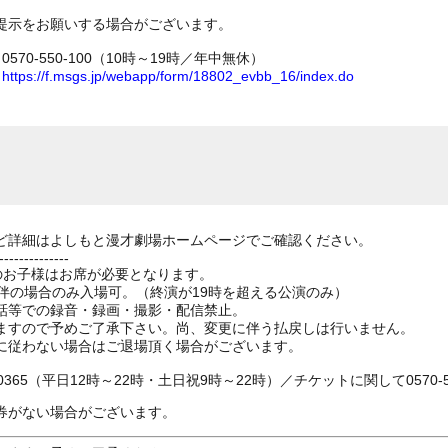
提示をお願いする場合がございます。
70-550-100（10時～19時／年中無休）
ム
https://f.msgs.jp/webapp/form/18802_evbb_16/index.do
ど詳細はよしもと漫才劇場ホームページでご確認ください。
--------------
上のお子様はお席が必要となります。
伴の場合のみ入場可。（終演が19時を超える公演のみ）
話等での録音・録画・撮影・配信禁止。
ますので予めご了承下さい。尚、変更に伴う払戻しは行いません。
に従わない場合はご退場頂く場合がございます。
0365（平日12時～22時・土日祝9時～22時）／チケットに関して0570-55
券がない場合がございます。