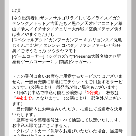
出演
[ネタ出演者]ロザン／サルゴリラ／しずる／ライス／ガク
テンソク／トット／吉田たち／黒帯／天才ピアニスト／華
山／隣人／イチオク／チェリー大作戦／空前メテオ／例え
ば炎／やまぐちたけし
[スペシャルアクト]カンフーカンフー キムリョンス／丸亀
じゃんご 北村／タレンチ コバタ／ファンファーレと熱狂
奥／ごぞうろっぷ ソウタヤマモト
[ゲームコーナー]〈シゲカズですPresents大阪名物クセ新
感覚ゲームコーナー〉／[前説]シャガール
・この受付は良いお席をご用意するサービスではございま
せん。一般発売前に抽選にてチケットをご用意するサービ
スです。(公演により一般発売が無い場合もございます）
・1回のお申込で申込可能な公演数は『
1公演
』、枚数は
『
4枚まで
』となります。（公演により一部例外がござい
ます）
・受付期間内にお申込みいただき、抽選にて当選者を決定
いたします。
・座席番号や整理番号はすべて抽選にて決定いたします。
お申込み順ではございません。
・クレジットカード決済をお選びいただいた場合、当選時