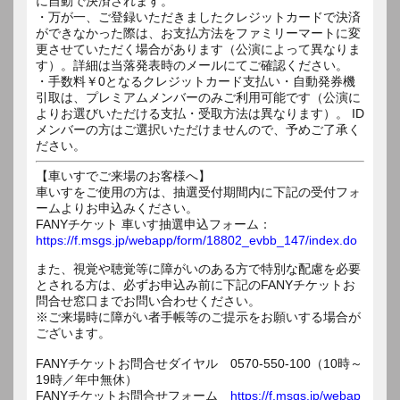
に自動で決済されます。
・万が一、ご登録いただきましたクレジットカードで決済
ができなかった際は、お支払方法をファミリーマートに変
更させていただく場合があります（公演によって異なりま
す）。詳細は当落発表時のメールにてご確認ください。
・手数料￥0となるクレジットカード支払い・自動発券機
引取は、プレミアムメンバーのみご利用可能です（公演に
よりお選びいただける支払・受取方法は異なります）。 ID
メンバーの方はご選択いただけませんので、予めご了承く
ださい。
【車いすでご来場のお客様へ】
車いすをご使用の方は、抽選受付期間内に下記の受付フォ
ームよりお申込みください。
FANYチケット 車いす抽選申込フォーム：
https://f.msgs.jp/webapp/form/18802_evbb_147/index.do
また、視覚や聴覚等に障がいのある方で特別な配慮を必要
とされる方は、必ずお申込み前に下記のFANYチケットお
問合せ窓口までお問い合わせください。
※ご来場時に障がい者手帳等のご提示をお願いする場合が
ございます。
FANYチケットお問合せダイヤル 0570-550-100（10時～
19時／年中無休）
FANYチケットお問合せフォーム
https://f.msgs.jp/webap