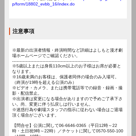
p/form/18802_evbb_16/index.do
注意事項
※最新の出演者情報・終演時間など詳細はよしもと漫才劇
場ホームページでご確認ください。
---------------------------------------------------------
※5歳以上または身長110cm以上のお子様はお席が必要と
なります。
※16歳未満のお客様は、保護者同伴の場合のみ入場可。
（終演が19時を超える公演のみ）
※ビデオ・カメラ、または携帯電話等での録音・録画・撮
影・配信禁止。
※出演者は変更になる場合がありますので予めご了承下さ
い。尚、変更に伴う払戻しは行いません。
※迷惑行為や劇場スタッフの指示に従わない場合はご退場
頂く場合がございます。
【問合せ】公演に関して06-6646-0365（平日12時～22
時・土日祝9時～22時）／チケットに関して0570-550-100