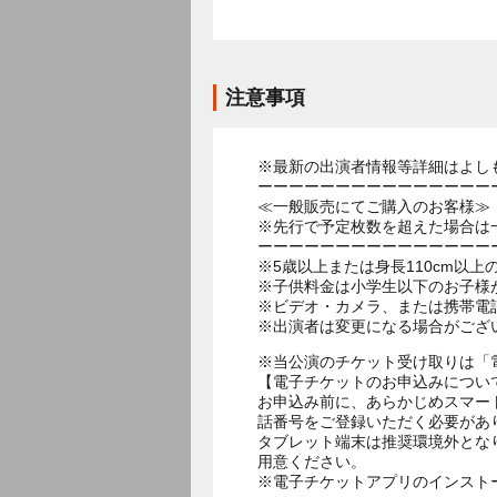
注意事項
※最新の出演者情報等詳細はよし
ーーーーーーーーーーーーーーー
≪一般販売にてご購入のお客様≫
※先行で予定枚数を超えた場合は
ーーーーーーーーーーーーーーー
※5歳以上または身長110cm以
※子供料金は小学生以下のお子様
※ビデオ・カメラ、または携帯電
※出演者は変更になる場合がござ
※当公演のチケット受け取りは「
【電子チケットのお申込みについ
お申込み前に、あらかじめスマー
話番号をご登録いただく必要があ
タブレット端末は推奨環境外とな
用意ください。
※電子チケットアプリのインスト