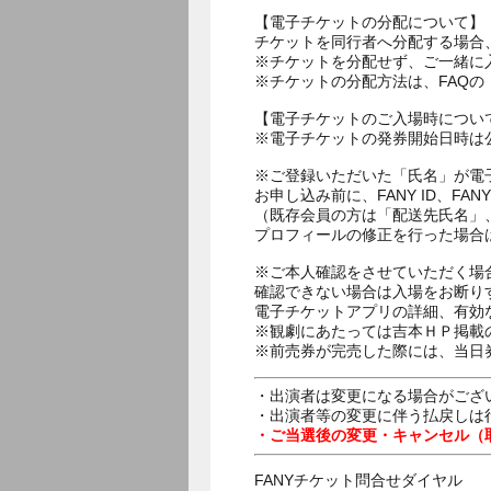
【電子チケットの分配について】
チケットを同行者へ分配する場合
※チケットを分配せず、ご一緒に
※チケットの分配方法は、FAQ
【電子チケットのご入場時につい
※電子チケットの発券開始日時は公
※ご登録いただいた「氏名」が電
お申し込み前に、FANY ID、
（既存会員の方は「配送先氏名」
プロフィールの修正を行った場合
※ご本人確認をさせていただく場
確認できない場合は入場をお断り
電子チケットアプリの詳細、有効
※観劇にあたっては吉本ＨＰ掲載の
※前売券が完売した際には、当日
・出演者は変更になる場合がござ
・出演者等の変更に伴う払戻しは
・ご当選後の変更・キャンセル（
FANYチケット問合せダイヤル