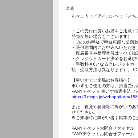
出演
あべこうじ／アイロンヘッド／ちょん
・この受付は良いお席をご用意す
発売が無い場合もございます）
・1回のお申込で申込可能な公演
・受付期間内にお申込みいただき
・座席番号や整理番号はすべて抽
・クレジットカード決済をお選び
・手数料￥0となるクレジットカ
払・受取方法は異なります）。 I
【車いすでご来場のお客様へ】
車いすをご使用の方は、抽選受付
FANYチケット 車いす抽選申込フ
https://f.msgs.jp/webapp/form/1
また、視覚や聴覚等に障がいのあ
せください。
※ご来場時に障がい者手帳等のご
FANYチケットお問合せダイヤル 05
FANYチケットお問合せフォー