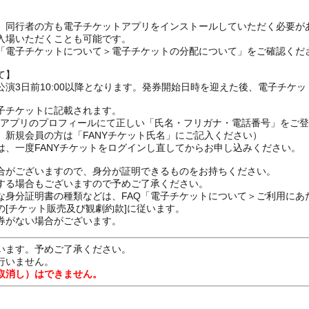
、同行者の方も電子チケットアプリをインストールしていただく必要が
入場いただくことも可能です。
の「電子チケットについて＞電子チケットの分配について」をご確認くだ
て】
演3日前10:00以降となります。発券開始日時を迎えた後、電子チケ
子チケットに記載されます。
FANYアプリのプロフィールにて正しい「氏名・フリガナ・電話番号」を
、新規会員の方は「FANYチケット氏名」にご記入ください）
は、一度FANYチケットをログインし直してからお申し込みください
合がございますので、身分が証明できるものをお持ちください。
する場合もございますので予めご了承ください。
な身分証明書の種類などは、FAQ「電子チケットについて＞ご利用にあ
[チケット販売及び観劇約款]に従います。
券がない場合がございます。
います。予めご了承ください。
行いません。
取消し）はできません。