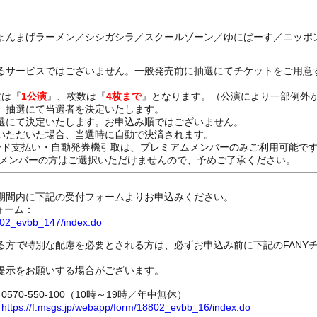
まげラーメン／シシガシラ／スクールゾーン／ゆにばーす／ニッポンの社長／
るサービスではございません。一般発売前に抽選にてチケットをご用意
数は『
1公演
』、枚数は『
4枚まで
』となります。（公演により一部例外
、抽選にて当選者を決定いたします。
選にて決定いたします。お申込み順ではございません。
いただいた場合、当選時に自動で決済されます。
ード支払い・自動発券機引取は、プレミアムメンバーのみご利用可能で
Dメンバーの方はご選択いただけませんので、予めご了承ください。
期間内に下記の受付フォームよりお申込みください。
ォーム：
8802_evbb_147/index.do
る方で特別な配慮を必要とされる方は、必ずお申込み前に下記のFANY
提示をお願いする場合がございます。
70-550-100（10時～19時／年中無休）
ム
https://f.msgs.jp/webapp/form/18802_evbb_16/index.do