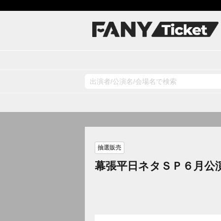
抽選販売
幕張平日ネタＳＰ６月公