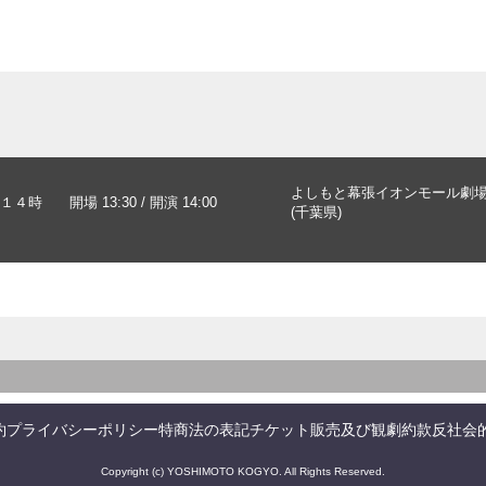
よしもと幕張イオンモール劇
１４時
開場 13:30 / 開演 14:00
(千葉県)
約
プライバシーポリシー
特商法の表記
チケット販売及び観劇約款
反社会
Copyright (c) YOSHIMOTO KOGYO. All Rights Reserved.