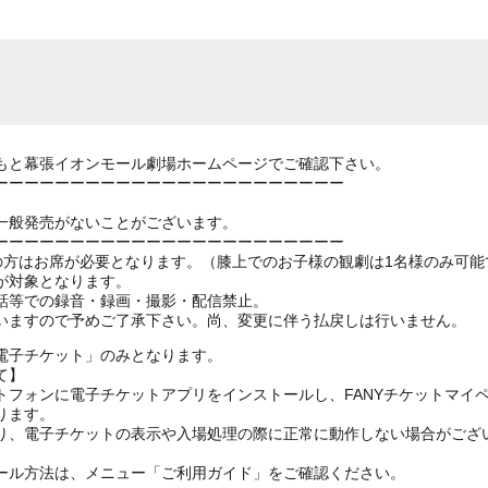
もと幕張イオンモール劇場ホームページでご確認下さい。
ーーーーーーーーーーーーーーーーーーーーーーー
一般発売がないことがございます。
ーーーーーーーーーーーーーーーーーーーーーーー
上の方はお席が必要となります。（膝上でのお子様の観劇は1名様のみ可能
が対象となります。
話等での録音・録画・撮影・配信禁止。
いますので予めご了承下さい。尚、変更に伴う払戻しは行いません。
電子チケット」のみとなります。
て】
トフォンに電子チケットアプリをインストールし、FANYチケットマイ
ります。
り、電子チケットの表示や入場処理の際に正常に動作しない場合がござ
ール方法は、メニュー「ご利用ガイド」をご確認ください。