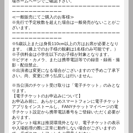
場ホームページでご確認下さい。
ーーーーーーーーーーーーーーーーーーーーーーーーーー
ーーーーーーーーーーーー
≪一般販売にてご購入のお客様≫
※先行で予定枚数を超えた場合は一般発売がないことがご
ざいます。
ーーーーーーーーーーーーーーーーーーーーーーーーーー
ーーーーーーーーーーーー
※5歳以上または身長110cm以上の方はお席が必要となり
ます。（膝上でのお子様の観劇は1名様のみ可能です。）
※子供料金は小学生以下のお子様が対象となります。
※ビデオ・カメラ、または携帯電話等での録音・録画・撮
影・配信禁止。
※出演者は変更になる場合がございますので予めご了承下
さい。尚、変更に伴う払戻しは行いません。
※当公演のチケット受け取りは「電子チケット」のみとな
ります。
【電子チケットのお申込みについて】
お申込み前に、あらかじめスマートフォンに電子チケット
アプリをインストールし、FANYチケットマイページの電
子チケット設定から携帯電話番号をご登録いただく必要が
あります。
タブレット端末は推奨環境外となり、電子チケットの表示
や入場処理の際に正常に動作しない場合がございますの