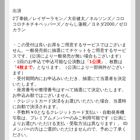
出演
2丁拳銃／レイザーラモン／大谷健太／ネルソンズ／コロ
コロチキチキペッパーズ／からし蓮根／ヨネダ2000／ゼロ
カラン
・この受付は良いお席をご用意するサービスではございま
せん。一般発売前に抽選にてチケットをご用意するサービ
スです。(公演により一般発売が無い場合もございます）
・1回のお申込で申込可能な公演数は『
1公演
』、枚数は
『
4枚まで
』となります。（公演により一部例外がござい
ます）
・受付期間内にお申込みいただき、抽選にて当選者を決定
いたします。
・座席番号や整理番号はすべて抽選にて決定いたします。
お申込み順ではございません。
・クレジットカード決済をお選びいただいた場合、当選時
に自動で決済されます。
・手数料￥0となるクレジットカード支払い・自動発券機
引取は、プレミアムメンバーのみご利用可能です（公演に
よりお選びいただける支払・受取方法は異なります）。 ID
メンバーの方はご選択いただけませんので、予めご了承く
ださい。