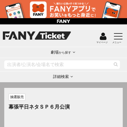
マイページ
メニュー
劇場
から探す
詳細検索
抽選販売
幕張平日ネタＳＰ６月公演