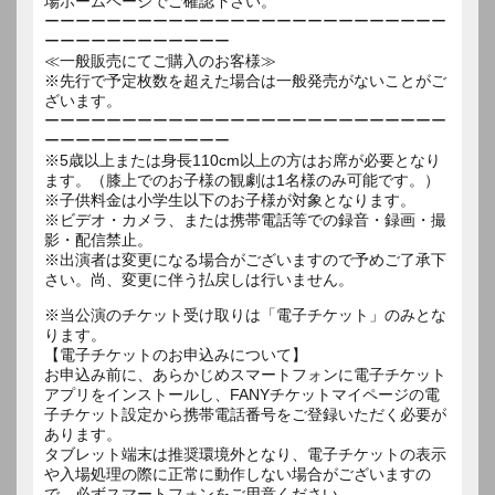
場ホームページでご確認下さい。
ーーーーーーーーーーーーーーーーーーーーーーーーーー
ーーーーーーーーーーーー
≪一般販売にてご購入のお客様≫
※先行で予定枚数を超えた場合は一般発売がないことがご
ざいます。
ーーーーーーーーーーーーーーーーーーーーーーーーーー
ーーーーーーーーーーーー
※5歳以上または身長110cm以上の方はお席が必要となり
ます。（膝上でのお子様の観劇は1名様のみ可能です。）
※子供料金は小学生以下のお子様が対象となります。
※ビデオ・カメラ、または携帯電話等での録音・録画・撮
影・配信禁止。
※出演者は変更になる場合がございますので予めご了承下
さい。尚、変更に伴う払戻しは行いません。
※当公演のチケット受け取りは「電子チケット」のみとな
ります。
【電子チケットのお申込みについて】
お申込み前に、あらかじめスマートフォンに電子チケット
アプリをインストールし、FANYチケットマイページの電
子チケット設定から携帯電話番号をご登録いただく必要が
あります。
タブレット端末は推奨環境外となり、電子チケットの表示
や入場処理の際に正常に動作しない場合がございますの
で、必ずスマートフォンをご用意ください。