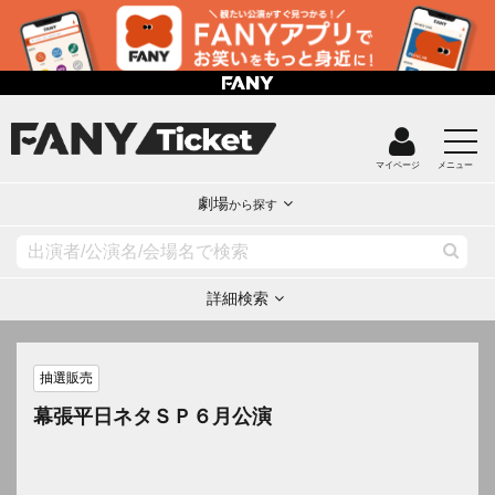
マイページ
メニュー
劇場
から探す
詳細検索
抽選販売
幕張平日ネタＳＰ６月公演