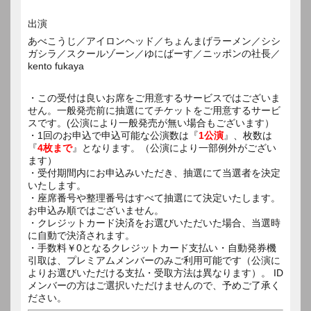
出演
あべこうじ／アイロンヘッド／ちょんまげラーメン／シシ
ガシラ／スクールゾーン／ゆにばーす／ニッポンの社長／
kento fukaya
・この受付は良いお席をご用意するサービスではございま
せん。一般発売前に抽選にてチケットをご用意するサービ
スです。(公演により一般発売が無い場合もございます）
・1回のお申込で申込可能な公演数は『
1公演
』、枚数は
『
4枚まで
』となります。（公演により一部例外がござい
ます）
・受付期間内にお申込みいただき、抽選にて当選者を決定
いたします。
・座席番号や整理番号はすべて抽選にて決定いたします。
お申込み順ではございません。
・クレジットカード決済をお選びいただいた場合、当選時
に自動で決済されます。
・手数料￥0となるクレジットカード支払い・自動発券機
引取は、プレミアムメンバーのみご利用可能です（公演に
よりお選びいただける支払・受取方法は異なります）。 ID
メンバーの方はご選択いただけませんので、予めご了承く
ださい。