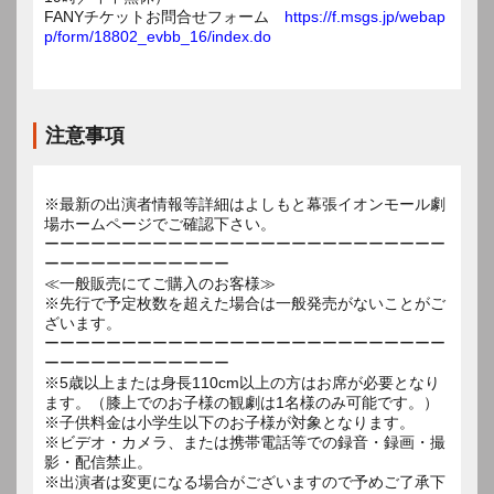
FANYチケットお問合せフォーム
https://f.msgs.jp/webap
p/form/18802_evbb_16/index.do
注意事項
※最新の出演者情報等詳細はよしもと幕張イオンモール劇
場ホームページでご確認下さい。
ーーーーーーーーーーーーーーーーーーーーーーーーーー
ーーーーーーーーーーーー
≪一般販売にてご購入のお客様≫
※先行で予定枚数を超えた場合は一般発売がないことがご
ざいます。
ーーーーーーーーーーーーーーーーーーーーーーーーーー
ーーーーーーーーーーーー
※5歳以上または身長110cm以上の方はお席が必要となり
ます。（膝上でのお子様の観劇は1名様のみ可能です。）
※子供料金は小学生以下のお子様が対象となります。
※ビデオ・カメラ、または携帯電話等での録音・録画・撮
影・配信禁止。
※出演者は変更になる場合がございますので予めご了承下