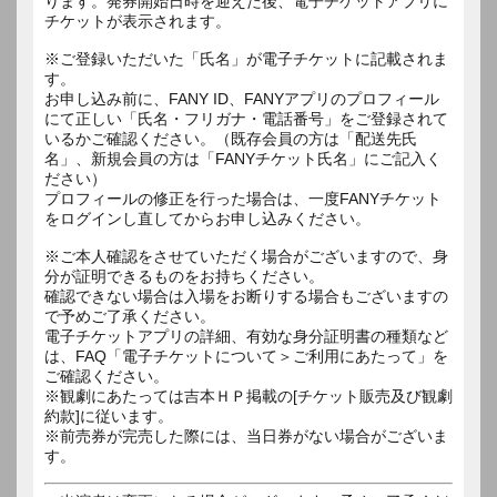
ります。発券開始日時を迎えた後、電子チケットアプリに
チケットが表示されます。
※ご登録いただいた「氏名」が電子チケットに記載されま
す。
お申し込み前に、FANY ID、FANYアプリのプロフィール
にて正しい「氏名・フリガナ・電話番号」をご登録されて
いるかご確認ください。（既存会員の方は「配送先氏
名」、新規会員の方は「FANYチケット氏名」にご記入く
ださい）
プロフィールの修正を行った場合は、一度FANYチケット
をログインし直してからお申し込みください。
※ご本人確認をさせていただく場合がございますので、身
分が証明できるものをお持ちください。
確認できない場合は入場をお断りする場合もございますの
で予めご了承ください。
電子チケットアプリの詳細、有効な身分証明書の種類など
は、FAQ「電子チケットについて＞ご利用にあたって」を
ご確認ください。
※観劇にあたっては吉本ＨＰ掲載の[チケット販売及び観劇
約款]に従います。
※前売券が完売した際には、当日券がない場合がございま
す。