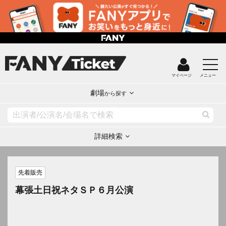
マイページ
メニュー
劇場
から探す
詳細検索
先着販売
幕張土日祝ネタＳＰ６月公演