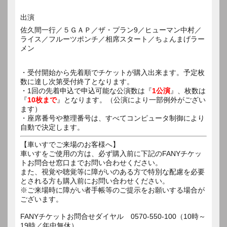
出演
佐久間一行／５ＧＡＰ／ザ・プラン9／ヒューマン中村／
ライス／フルーツポンチ／相席スタート／ちょんまげラー
メン
・受付開始から先着順でチケットが購入出来ます。予定枚
数に達し次第受付終了となります。
・1回の先着申込で申込可能な公演数は『
1公演
』、枚数は
『
10枚まで
』となります。（公演により一部例外がござい
ます）
・座席番号や整理番号は、すべてコンピュータ制御により
自動で決定します。
【車いすでご来場のお客様へ】
車いすをご使用の方は、必ず購入前に下記のFANYチケッ
トお問合せ窓口までお問い合わせください。
また、視覚や聴覚等に障がいのある方で特別な配慮を必要
とされる方も購入前にお問い合わせください。
※ご来場時に障がい者手帳等のご提示をお願いする場合が
ございます。
FANYチケットお問合せダイヤル 0570-550-100（10時～
19時／年中無休）