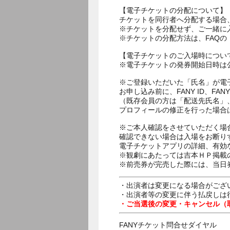
【電子チケットの分配について】
チケットを同行者へ分配する場合
※チケットを分配せず、ご一緒に
※チケットの分配方法は、FAQ
【電子チケットのご入場時につい
※電子チケットの発券開始日時は公
※ご登録いただいた「氏名」が電
お申し込み前に、FANY ID、
（既存会員の方は「配送先氏名」
プロフィールの修正を行った場合
※ご本人確認をさせていただく場
確認できない場合は入場をお断り
電子チケットアプリの詳細、有効
※観劇にあたっては吉本ＨＰ掲載の
※前売券が完売した際には、当日
・出演者は変更になる場合がござ
・出演者等の変更に伴う払戻しは
・ご当選後の変更・キャンセル（
FANYチケット問合せダイヤル