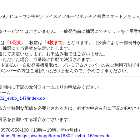
ン9／ヒューマン中村／ライス／フルーツポンチ／相席スタート／ちょ
るサービスではございません。一般発売前に抽選にてチケットをご用意
数は『
1公演
』、枚数は『
4枚まで
』となります。（公演により一部例外
、抽選にて当選者を決定いたします。
選にて決定いたします。お申込み順ではございません。
いただいた場合、当選時に自動で決済されます。
ード支払い・自動発券機引取は、プレミアムメンバーのみご利用可能で
Dメンバーの方はご選択いただけませんので、予めご了承ください。
期間内に下記の受付フォームよりお申込みください。
ォーム：
8802_evbb_147/index.do
る方で特別な配慮を必要とされる方は、必ずお申込み前に下記のFANY
提示をお願いする場合がございます。
70-550-100（10時～19時／年中無休）
ム
https://f.msgs.jp/webapp/form/18802_evbb_16/index.do