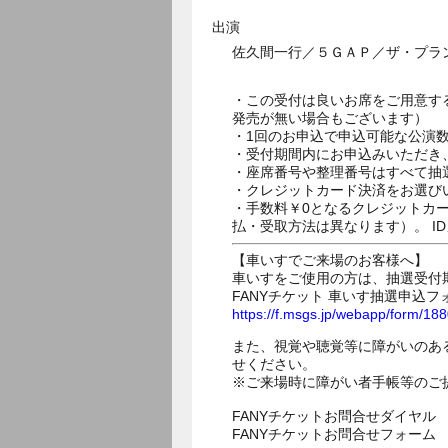
出演
佐久間一行／５ＧＡＰ／ザ・プラ
・この受付は良いお席をご用意す
発売が無い場合もございます）
・1回のお申込で申込可能な公演
・受付期間内にお申込みいただき
・座席番号や整理番号はすべて抽
・クレジットカード決済をお選び
・手数料￥0となるクレジットカ
払・受取方法は異なります）。 I
【車いすでご来場のお客様へ】
車いすをご使用の方は、抽選受付
FANYチケット 車いす抽選申込フ
https://f.msgs.jp/webapp/form/1
また、視覚や聴覚等に障がいのあ
せください。
※ご来場時に障がい者手帳等のご
FANYチケットお問合せダイヤル 05
FANYチケットお問合せフォー