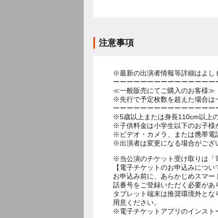
注意事項
※最新の出演者情報等詳細はよし
ーーーーーーーーーーーーーーー
≪一般販売にてご購入のお客様≫
※先行で予定枚数を超えた場合は
ーーーーーーーーーーーーーーー
※5歳以上または身長110cm以
※子供料金は小学生以下のお子様
※ビデオ・カメラ、または携帯電
※出演者は変更になる場合がござ
※当公演のチケット受け取りは「
【電子チケットのお申込みについ
お申込み前に、あらかじめスマー
話番号をご登録いただく必要があ
タブレット端末は推奨環境外とな
用意ください。
※電子チケットアプリのインスト