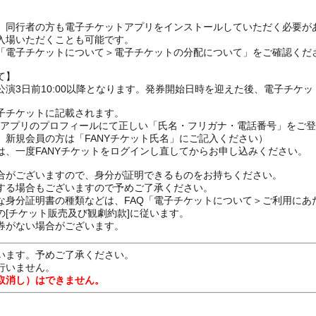
、同行者の方も電子チケットアプリをインストールしていただく必要が
入場いただくことも可能です。
の「電子チケットについて＞電子チケットの分配について」をご確認くだ
て】
演3日前10:00以降となります。発券開始日時を迎えた後、電子チケ
子チケットに記載されます。
FANYアプリのプロフィールにて正しい「氏名・フリガナ・電話番号」を
、新規会員の方は「FANYチケット氏名」にご記入ください）
は、一度FANYチケットをログインし直してからお申し込みください
合がございますので、身分が証明できるものをお持ちください。
する場合もございますので予めご了承ください。
な身分証明書の種類などは、FAQ「電子チケットについて＞ご利用にあ
[チケット販売及び観劇約款]に従います。
券がない場合がございます。
います。予めご了承ください。
行いません。
取消し）はできません。