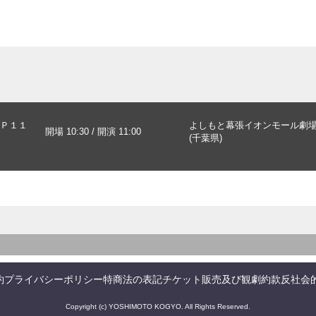
Ｐ１１
よしもと幕張イオンモール劇
開場 10:30 / 開演 11:00
(千葉県)
約
プライバシーポリシー
特商法の表記
チケット販売及び観劇約款
反社会
Copyright (c) YOSHIMOTO KOGYO. All Rights Reserved.