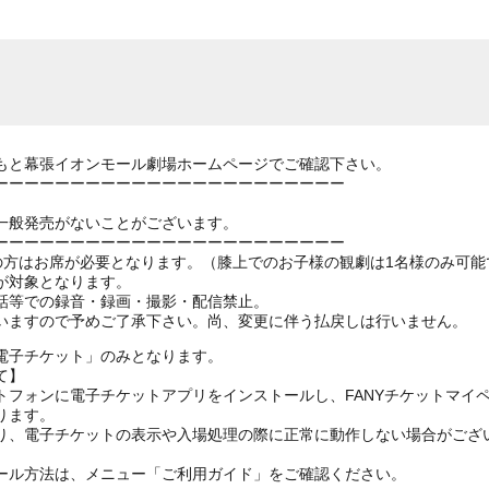
もと幕張イオンモール劇場ホームページでご確認下さい。
ーーーーーーーーーーーーーーーーーーーーーーー
一般発売がないことがございます。
ーーーーーーーーーーーーーーーーーーーーーーー
上の方はお席が必要となります。（膝上でのお子様の観劇は1名様のみ可能
が対象となります。
話等での録音・録画・撮影・配信禁止。
いますので予めご了承下さい。尚、変更に伴う払戻しは行いません。
電子チケット」のみとなります。
て】
トフォンに電子チケットアプリをインストールし、FANYチケットマイ
ります。
り、電子チケットの表示や入場処理の際に正常に動作しない場合がござ
ール方法は、メニュー「ご利用ガイド」をご確認ください。