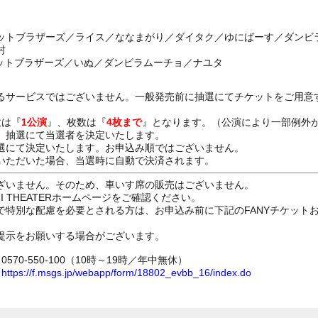
ットブラザーズ／ライス／ななまがり／ダイタク／ゆにばーす／ダンビ
村
ケットブラザーズ／いぬ／ダンビラムーチョ／ナユタ
るサービスではございません。一般発売前に抽選にてチケットをご用意
数は『
1公演
』、枚数は『
4枚まで
』となります。（公演により一部例外
、抽選にて当選者を決定いたします。
選にて決定いたします。お申込み順ではございません。
いただいた場合、当選時に自動で決済されます。
ざいません。そのため、車いす席の販売はございません。
GI THEATERホームページをご確認ください。
で特別な配慮を必要とされる方は、お申込み前に下記のFANYチケット
提示をお願いする場合がございます。
70-550-100（10時～19時／年中無休）
ム
https://f.msgs.jp/webapp/form/18802_evbb_16/index.do