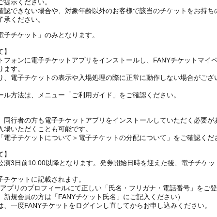
ご提示ください。
確認できない場合や、対象年齢以外のお客様で該当のチケットをお持ち
了承ください。
電子チケット」のみとなります。
て】
トフォンに電子チケットアプリをインストールし、FANYチケットマイ
ります。
り、電子チケットの表示や入場処理の際に正常に動作しない場合がござ
ール方法は、メニュー「ご利用ガイド」をご確認ください。
、同行者の方も電子チケットアプリをインストールしていただく必要が
入場いただくことも可能です。
の「電子チケットについて＞電子チケットの分配について」をご確認くだ
て】
演3日前10:00以降となります。発券開始日時を迎えた後、電子チケ
子チケットに記載されます。
FANYアプリのプロフィールにて正しい「氏名・フリガナ・電話番号」を
、新規会員の方は「FANYチケット氏名」にご記入ください）
は、一度FANYチケットをログインし直してからお申し込みください