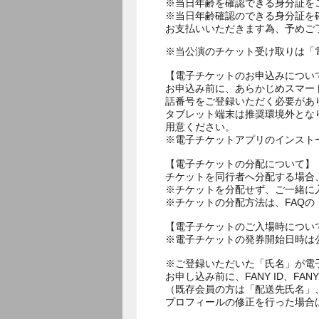
※当日年齢を確認できる身分証を
※当日年齢確認のできる身分証を
お支払いいただきます為、予めご
※当公演のチケット受け取りは「
【電子チケットのお申込みについ
お申込み前に、あらかじめスマー
話番号をご登録いただく必要があ
タブレット端末は推奨環境外とな
用意ください。
※電子チケットアプリのインスト
【電子チケットの分配について】
チケットを同行者へ分配する場合
※チケットを分配せず、ご一緒に
※チケットの分配方法は、FAQ
【電子チケットのご入場時につい
※電子チケットの発券開始日時は公
※ご登録いただいた「氏名」が電
お申し込み前に、FANY ID、
（既存会員の方は「配送先氏名」
プロフィールの修正を行った場合