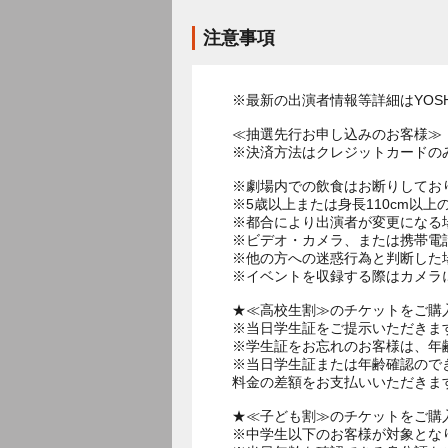
注意事項
※最新の出演者情報等詳細はYOSHI
≪抽選先行お申し込みのお客様≫
※決済方法はクレジットカードの
※劇場内での飲食はお断りしてお
※5歳以上または身長110cm以
※都合により出演者が変更になる
※ビデオ・カメラ、または携帯電
※他の方への迷惑行為と判断した
※イベントを収録する際はカメラ
★≪高校生割≫のチケットをご購
※当日学生証をご提示いただきま
※学生証をお忘れのお客様は、年
※当日学生証または年齢確認ので
料金の差額をお支払いいただきま
★≪子ども割≫のチケットをご購
※中学生以下のお客様が対象とな