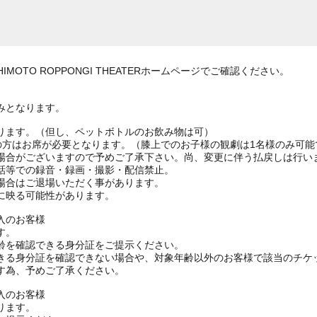
MOTO ROPPONGI THEATERホームページでご確認ください。
みとなります。
ります。（但し、ペットボトルのお飲み物は可）
上の方はお席が必要となります。（膝上でのお子様の観劇は1名様のみ可能
場合がございますので予めご了承下さい。尚、変更に伴う払戻しは行い
話等での録音・録画・撮影・配信禁止。
場合はご退場いただく事があります。
に映る可能性があります。
入のお客様
す。
齢を確認できる身分証をご提示ください。
きる身分証を確認できない場合や、対象年齢以外のお客様で該当のチケ
す為、予めご了承ください。
入のお客様
ります。