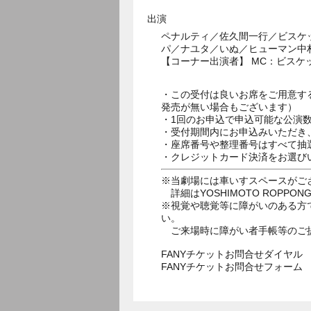
出演
ペナルティ／佐久間一行／ビスケ
パ／ナユタ／いぬ／ヒューマン中
【コーナー出演者】 MC：ビス
・この受付は良いお席をご用意す
発売が無い場合もございます）
・1回のお申込で申込可能な公演
・受付期間内にお申込みいただき
・座席番号や整理番号はすべて抽
・クレジットカード決済をお選び
※当劇場には車いすスペースがご
詳細はYOSHIMOTO ROPPON
※視覚や聴覚等に障がいのある方
い。
ご来場時に障がい者手帳等のご
FANYチケットお問合せダイヤル 05
FANYチケットお問合せフォー