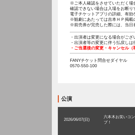
※ご本人確認をさせていただく場
確認できない場合は入場をお断り
電子チケットアプリの詳細、有効
※観劇にあたっては吉本ＨＰ掲載の
※前売券が完売した際には、当日
・出演者は変更になる場合がござ
・出演者等の変更に伴う払戻しは
・ご当選後の変更・キャンセル（
FANYチケット問合せダイヤル
0570-550-100
公演
六本木お笑いコン
2026/06/07(日)
ブ！