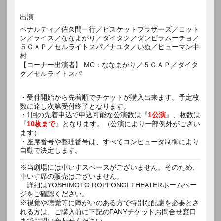
出演
ペナルティ／佐久間一行／ビスケットブラザーズ／コット
ン／ライス／ななまがり／ダイタク／ダンビラムーチョ／
５ＧＡＰ／セルライトスパ／ナユタ／いぬ／ヒューマン中
村
【コーナー出演者】 MC：ななまがり／５ＧＡＰ／ダイタ
ク／セルライトスパ
・受付開始から先着順でチケットが購入出来ます。予定枚
数に達し次第受付終了となります。
・1回の先着申込で申込可能な公演数は『
1公演
』、枚数は
『
10枚まで
』となります。（公演により一部例外がござい
ます）
・座席番号や整理番号は、すべてコンピュータ制御により
自動で決定します。
※当劇場には車いすスペースがございません。そのため、
車いす席の販売はございません。
詳細はYOSHIMOTO ROPPONGI THEATERホームペー
ジをご確認ください。
※視覚や聴覚等に障がいのある方で特別な配慮を必要とさ
れる方は、ご購入前に下記のFANYチケットお問合せ窓口
までお問い合わせください。