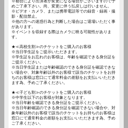
※都合により出演者が変更になる場合がございますので予
めご了承下さい。尚、変更に伴う払戻しは行いません。
※ビデオ・カメラ、または携帯電話等での録音・録画・撮
影・配信禁止。
※他の方への迷惑行為と判断した場合はご退場いただく事
があります。
※イベントを収録する際はカメラに映る可能性がありま
す。
★≪高校生割≫のチケットをご購入のお客様
※当日学生証をご提示いただきます。
※学生証をお忘れのお客様は、年齢を確認できる身分証を
ご提示ください。
※当日学生証または年齢確認のできる身分証を確認できな
い場合や、対象年齢以外のお客様で該当のチケットをお持
ちのお客様は窓口にて通常料金の差額をお支払いいただき
ます為、予めご了承ください。
★≪子ども割≫のチケットをご購入のお客様
※中学生以下のお客様が対象となります。
※当日年齢を確認できる身分証をご提示ください。
※当日年齢確認のできる身分証を確認できない場合や、対
象年齢以外のお客様で該当のチケットをお持ちのお客様は
窓口にて通常料金の差額をお支払いいただきます為、予め
ご了承ください。