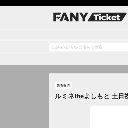
先着販売
ルミネtheよしもと 土日