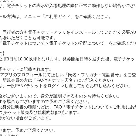
ります。
り、電子チケットの表示や入場処理の際に正常に動作しない場合がござ
ール方法は、メニュー「ご利用ガイド」をご確認ください。
、同行者の方も電子チケットアプリをインストールしていただく必要が
入場いただくことも可能です。
の「電子チケットについて＞電子チケットの分配について」をご確認くだ
て】
演3日前10:00以降となります。発券開始日時を迎えた後、電子チケ
子チケットに記載されます。
FANYアプリのプロフィールにて正しい「氏名・フリガナ・電話番号」を
、新規会員の方は「FANYチケット氏名」にご記入ください）
は、一度FANYチケットをログインし直してからお申し込みください
合がございますので、身分が証明できるものをお持ちください。
する場合もございますので予めご了承ください。
な身分証明書の種類などは、FAQ「電子チケットについて＞ご利用にあ
[チケット販売及び観劇約款]に従います。
券がない場合がございます。
います。予めご了承ください。
行いません。