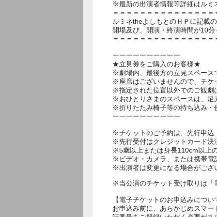
※最新の出演者情報等詳細はルミネ
＝＝＝＝＝＝＝＝＝＝＝＝＝＝＝
ルミネtheよしもとのＨＰに記載
開場及び、開演・終演時間が10分
＝＝＝＝＝＝＝＝＝＝＝＝＝＝＝
ーーーーーーーーーー
★立見券をご購入のお客様★
※劇場内、最後方の立見スペース
※座席はございませんので、チケ
※指定された位置以外でのご観劇
※おひとりさまのスペースは、足
※折りたたみ椅子等の持ち込み・
ーーーーーーーーーー
※チケットのご予約は、先行申込：
※先行受付はクレジットカード決
※5歳以上または身長110cm以
※ビデオ・カメラ、または携帯電
※出演者は変更になる場合がござ
※当公演のチケット受け取りは「
【電子チケットのお申込みについ
お申込み前に、あらかじめスマー