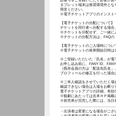
話番号をご登録いただく必要があ
タブレット端末は推奨環境外とな
用意ください。
※電子チケットアプリのインスト
【電子チケットの分配について】
チケットを同行者へ分配する場合
※チケットを分配せず、ご一緒に
※チケットの分配方法は、FAQ
【電子チケットのご入場時につい
※電子チケットの発券開始日時は公
※ご登録いただいた「氏名」が電
お申し込み前に、FANY ID、
（既存会員の方は「配送先氏名」
プロフィールの修正を行った場合
※ご本人確認をさせていただく場
確認できない場合は入場をお断り
電子チケットアプリの詳細、有効
※観劇にあたっては吉本ＨＰ掲載の
※前売券が完売した際には、当日
・出演者は変更になる場合がござ
・出演者等の変更に伴う払戻しは