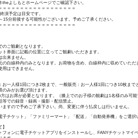
theよしもとホームページでご確認下さい。
＝＝＝＝＝＝＝＝＝＝＝＝＝＝＝＝＝＝
の終演予定は目安です。
～15分前後する可能性がございます。予めご了承ください。
＝＝＝＝＝＝＝＝＝＝＝＝＝＝＝＝＝＝
でのご観劇となります。
ット券面に記載の位置に立ってご観劇いただきます。
は出来ません。
元の白線枠内のみとなります。お荷物を含め、白線枠内に収めていただ
使用はできません。
お一人様1回につき2枚まで、一般販売：お一人様1回につき10枚まで
済のみがお選び頂けます。
上の方はお席が必要となります。（膝上でのお子様の観劇は1名様のみ可能
話等での録音・録画・撮影・配信禁止。
いますので予めご了承下さい。尚、変更に伴う払戻しは行いません。
電子チケット」「ファミリーマート」「配送」「自動発券機」をご選択
て】
トフォンに電子チケットアプリをインストールし、FANYチケットマイ