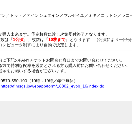
イアン／トット／アインシュタイン／マルセイユ／ミキ／コットン／ラニ
が購入出来ます。予定枚数に達し次第受付終了となります。
演数は『
1公演
』、枚数は『
10枚まで
』となります。（公演により一部例
コンピュータ制御により自動で決定します。
前に下記のFANYチケットお問合せ窓口までお問い合わせください。
る方で特別な配慮を必要とされる方も購入前にお問い合わせください。
提示をお願いする場合がございます。
70-550-100（10時～19時／年中無休）
ム
https://f.msgs.jp/webapp/form/18802_evbb_16/index.do