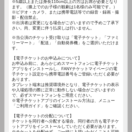
※5歳以上または身長110cm以上の方はお席が必要となり
ます。（膝上でのお子様の観劇は1名様のみ可能です。）
※ビデオ・カメラ、または携帯電話等での録音・録画・撮
影・配信禁止。
※出演者は変更になる場合がございますので予めご了承下
さい。尚、変更に伴う払戻しは行いません。
※当公演のチケット受け取りは「電子チケット」「ファミ
リーマート」「配送」「自動発券機」をご選択いただけま
す。
【電子チケットのお申込みについて】
お申込み前に、あらかじめスマートフォンに電子チケット
アプリをインストールし、FANYチケットマイページの電
子チケット設定から携帯電話番号をご登録いただく必要が
あります。
タブレット端末は推奨環境外となり、電子チケットの表示
や入場処理の際に正常に動作しない場合がございますの
で、必ずスマートフォンをご用意ください。
※電子チケットアプリのインストール方法は、メニュー
「ご利用ガイド」をご確認ください。
【電子チケットの分配について】
チケットを同行者へ分配する場合、同行者の方も電子チケ
ットアプリをインストールしていただく必要があります。
※チケットを分配せず、ご一緒に入場いただくことも可能