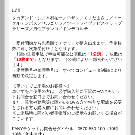
出演
タカアンドトシ／木村祐一／ロザン／くまだまさし／トー
タルテンボス／サルゴリラ／ツートライブ／ビスケットブ
ラザーズ／男性ブランコ／ドンデコルテ
・受付開始から先着順でチケットが購入出来ます。予定枚
数に達し次第受付終了となります。
・1回の先着申込で申込可能な公演数は『
1公演
』、枚数は
『
10枚まで
』となります。（公演により一部例外がござい
ます）
・座席番号や整理番号は、すべてコンピュータ制御により
自動で決定します。
【車いすでご来場のお客様へ】
車いすをご使用の方は、必ず購入前に下記のFANYチケッ
トお問合せ窓口までお問い合わせください。
また、視覚や聴覚等に障がいのある方で特別な配慮を必要
とされる方も購入前にお問い合わせください。
※ご来場時に障がい者手帳等のご提示をお願いする場合が
ございます。
FANYチケットお問合せダイヤル 0570-550-100（10時～
19時／年中無休）