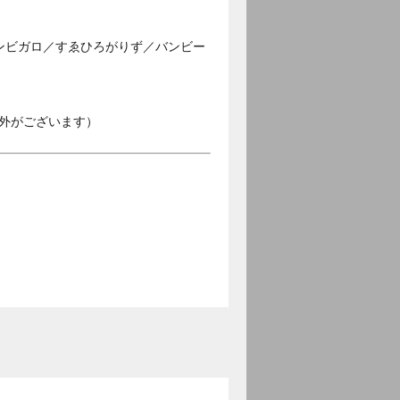
ンビガロ／すゑひろがりず／バンビー
外がございます）