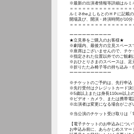
※最新の出演者情報等詳細はルミネ
＝＝＝＝＝＝＝＝＝＝＝＝＝＝＝
ルミネtheよしもとのＨＰに記載
開場及び、開演・終演時間が10分
＝＝＝＝＝＝＝＝＝＝＝＝＝＝＝
ーーーーーーーーーー
★立見券をご購入のお客様★
※劇場内、最後方の立見スペース
※座席はございませんので、チケ
※指定された位置以外でのご観劇
※おひとりさまのスペースは、足
※折りたたみ椅子等の持ち込み・
ーーーーーーーーーー
※チケットのご予約は、先行申込：
※先行受付はクレジットカード決
※5歳以上または身長110cm以
※ビデオ・カメラ、または携帯電
※出演者は変更になる場合がござ
※当公演のチケット受け取りは「
【電子チケットのお申込みについ
お申込み前に、あらかじめスマー