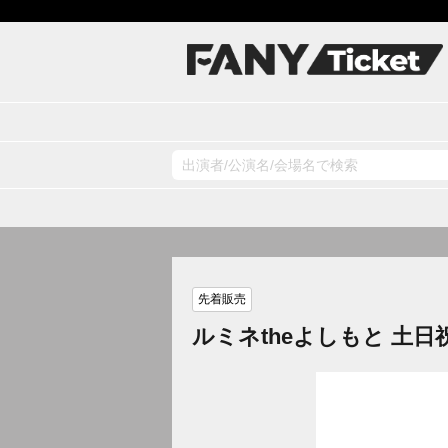
先着販売
ルミネtheよしもと 土