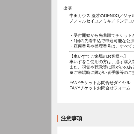
出演
中田カウス 漫才のDENDO／
ノ／マルセイユ／ミキ／ドンデコ
・受付開始から先着順でチケット
・1回の先着申込で申込可能な公
・座席番号や整理番号は、すべて
【車いすでご来場のお客様へ】
車いすをご使用の方は、必ず購入
また、視覚や聴覚等に障がいのあ
※ご来場時に障がい者手帳等のご
FANYチケットお問合せダイヤル 05
FANYチケットお問合せフォー
注意事項