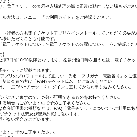
ります。
り、電子チケットの表示や入場処理の際に正常に動作しない場合がござ
ール方法は、メニュー「ご利用ガイド」をご確認ください。
、同行者の方も電子チケットアプリをインストールしていただく必要が
入場いただくことも可能です。
の「電子チケットについて＞電子チケットの分配について」をご確認くだ
て】
演3日前10:00以降となります。発券開始日時を迎えた後、電子チケ
子チケットに記載されます。
FANYアプリのプロフィールにて正しい「氏名・フリガナ・電話番号」を
、新規会員の方は「FANYチケット氏名」にご記入ください）
は、一度FANYチケットをログインし直してからお申し込みください
合がございますので、身分が証明できるものをお持ちください。
する場合もございますので予めご了承ください。
な身分証明書の種類などは、FAQ「電子チケットについて＞ご利用にあ
[チケット販売及び観劇約款]に従います。
券がない場合がございます。
います。予めご了承ください。