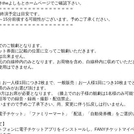
theよしもとホームページでご確認下さい。
＝＝＝＝＝＝＝＝＝＝＝＝＝＝＝＝＝＝
の終演予定は目安です。
～15分前後する可能性がございます。予めご了承ください。
＝＝＝＝＝＝＝＝＝＝＝＝＝＝＝＝＝＝
でのご観劇となります。
ット券面に記載の位置に立ってご観劇いただきます。
は出来ません。
元の白線枠内のみとなります。お荷物を含め、白線枠内に収めていただ
使用はできません。
お一人様1回につき2枚まで、一般販売：お一人様1回につき10枚まで
済のみがお選び頂けます。
上の方はお席が必要となります。（膝上でのお子様の観劇は1名様のみ可能
話等での録音・録画・撮影・配信禁止。
いますので予めご了承下さい。尚、変更に伴う払戻しは行いません。
電子チケット」「ファミリーマート」「配送」「自動発券機」をご選択
て】
トフォンに電子チケットアプリをインストールし、FANYチケットマイ