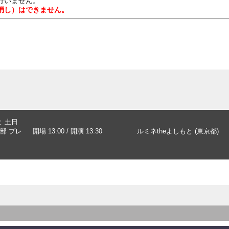
行いません。
消し）はできません。
と 土日
部 プレ
開場 13:00 / 開演 13:30
ルミネtheよしもと (東京都)