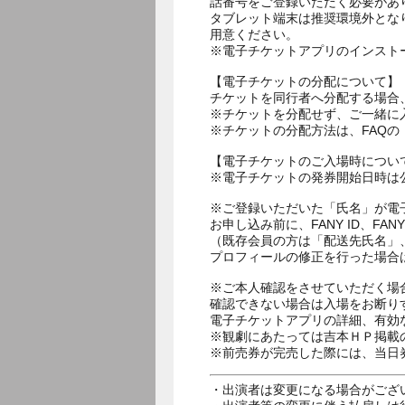
話番号をご登録いただく必要があ
タブレット端末は推奨環境外とな
用意ください。
※電子チケットアプリのインスト
【電子チケットの分配について】
チケットを同行者へ分配する場合
※チケットを分配せず、ご一緒に
※チケットの分配方法は、FAQ
【電子チケットのご入場時につい
※電子チケットの発券開始日時は公
※ご登録いただいた「氏名」が電
お申し込み前に、FANY ID、
（既存会員の方は「配送先氏名」
プロフィールの修正を行った場合
※ご本人確認をさせていただく場
確認できない場合は入場をお断り
電子チケットアプリの詳細、有効
※観劇にあたっては吉本ＨＰ掲載の
※前売券が完売した際には、当日
・出演者は変更になる場合がござ