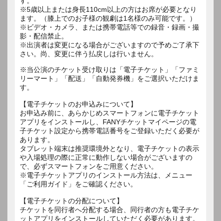
す。
※5歳以上または身長110cm以上の方はお席が必要となり
ます。（膝上でのお子様の観劇は1名様のみ可能です。）
※ビデオ・カメラ、または携帯電話等での録音・録画・撮
影・配信禁止。
※出演者は変更になる場合がございますので予めご了承下
さい。尚、変更に伴う払戻しは行いません。
※当公演のチケット受け取りは「電子チケット」「ファミ
リーマート」「配送」「自動発券機」をご選択いただけま
す。
【電子チケットのお申込みについて】
お申込み前に、あらかじめスマートフォンに電子チケット
アプリをインストールし、FANYチケットマイページの電
子チケット設定から携帯電話番号をご登録いただく必要が
あります。
タブレット端末は推奨環境外となり、電子チケットの表示
や入場処理の際に正常に動作しない場合がございますの
で、必ずスマートフォンをご用意ください。
※電子チケットアプリのインストール方法は、メニュー
「ご利用ガイド」をご確認ください。
【電子チケットの分配について】
チケットを同行者へ分配する場合、同行者の方も電子チケ
ットアプリをインストールしていただく必要があります。