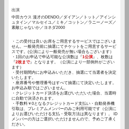
出演
中田カウス 漫才のDENDO／ダイアン／トット／アインシ
ュタイン／マルセイユ／ミキ／コットン／ラニーノーズ／
素敵じゃないか／ヨネダ2000
・この受付は良いお席をご用意するサービスではございま
せん。一般発売前に抽選にてチケットをご用意するサービ
スです。(公演により一般発売が無い場合もございます）
・1回のお申込で申込可能な公演数は『
1公演
』、枚数は
『
2枚まで
』となります。（公演により一部例外がござい
ます）
・受付期間内にお申込みいただき、抽選にて当選者を決定
いたします。
・座席番号や整理番号はすべて抽選にて決定いたします。
お申込み順ではございません。
・クレジットカード決済をお選びいただいた場合、当選時
に自動で決済されます。
・手数料￥0となるクレジットカード支払い・自動発券機
引取は、プレミアムメンバーのみご利用可能です（公演に
よりお選びいただける支払・受取方法は異なります）。 ID
メンバーの方はご選択いただけませんので、予めご了承く
ださい。