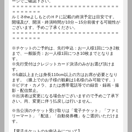
ージでご確認下さい。
＝＝＝＝＝＝＝＝＝＝＝＝＝＝＝＝＝＝＝＝＝＝＝＝＝＝
＝＝＝＝＝＝＝
ルミネtheよしもとのＨＰに記載の終演予定は目安です。
開場及び、開演・終演時間が10分～15分前後する可能性が
ございます。予めご了承ください。
＝＝＝＝＝＝＝＝＝＝＝＝＝＝＝＝＝＝＝＝＝＝＝＝＝＝
＝＝＝＝＝＝＝
※チケットのご予約は、先行申込：お一人様1回につき2枚
まで、一般販売：お一人様1回につき10枚までとなりま
す。
※先行受付はクレジットカード決済のみがお選び頂けま
す。
※5歳以上または身長110cm以上の方はお席が必要となり
ます。（膝上でのお子様の観劇は1名様のみ可能です。）
※ビデオ・カメラ、または携帯電話等での録音・録画・撮
影・配信禁止。
※出演者は変更になる場合がございますので予めご了承下
さい。尚、変更に伴う払戻しは行いません。
※当公演のチケット受け取りは「電子チケット」「ファミ
リーマート」「配送」「自動発券機」をご選択いただけま
す。
【電子チケットのお申込みについて】