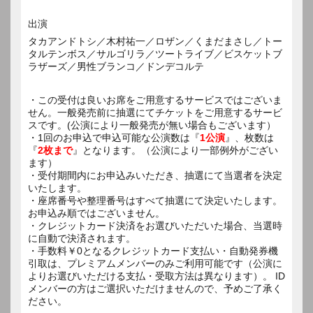
出演
タカアンドトシ／木村祐一／ロザン／くまだまさし／トー
タルテンボス／サルゴリラ／ツートライブ／ビスケットブ
ラザーズ／男性ブランコ／ドンデコルテ
・この受付は良いお席をご用意するサービスではございま
せん。一般発売前に抽選にてチケットをご用意するサービ
スです。(公演により一般発売が無い場合もございます）
・1回のお申込で申込可能な公演数は『
1公演
』、枚数は
『
2枚まで
』となります。（公演により一部例外がござい
ます）
・受付期間内にお申込みいただき、抽選にて当選者を決定
いたします。
・座席番号や整理番号はすべて抽選にて決定いたします。
お申込み順ではございません。
・クレジットカード決済をお選びいただいた場合、当選時
に自動で決済されます。
・手数料￥0となるクレジットカード支払い・自動発券機
引取は、プレミアムメンバーのみご利用可能です（公演に
よりお選びいただける支払・受取方法は異なります）。 ID
メンバーの方はご選択いただけませんので、予めご了承く
ださい。