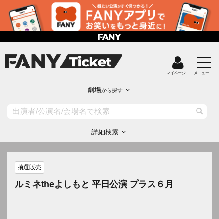
マイページ
メニュー
劇場
から探す
詳細検索
抽選販売
ルミネtheよしもと 平日公演 プラス６月