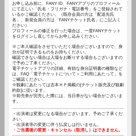
お申し込み前に、FANY ID、FANYアプリのプロフィール
にて正しい「氏名・フリガナ・電話番号」をご登録されて
いるかご確認ください。（既存会員の方は「配送先氏
名」、新規会員の方は「FANYチケット氏名」にご記入く
ださい）
プロフィールの修正を行った場合は、一度FANYチケット
をログインし直してからお申し込みください。
※ご本人確認をさせていただく場合がございますので、身
分が証明できるものをお持ちください。
確認できない場合は入場をお断りする場合もございますの
で予めご了承ください。
電子チケットアプリの詳細、有効な身分証明書の種類など
は、FAQ「電子チケットについて＞ご利用にあたって」を
ご確認ください。
※観劇にあたっては吉本ＨＰ掲載の[チケット販売及び観劇
約款]に従います。
※前売券が完売した際には、当日券がない場合がございま
す。
・出演者は変更になる場合がございます。予めご了承くだ
さい。
・出演者等の変更に伴う払戻しは行いません。
・ご当選後の変更・キャンセル（取消し）はできません。