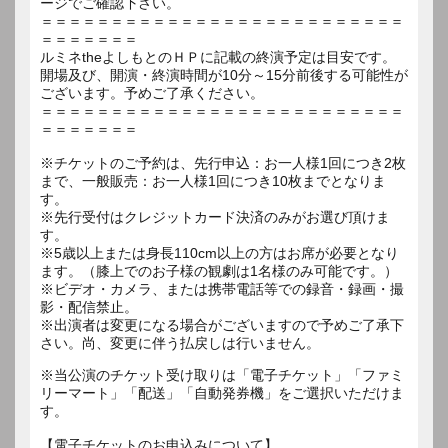
ージでご確認下さい。
＝＝＝＝＝＝＝＝＝＝＝＝＝＝＝＝＝＝＝＝＝＝＝＝＝＝
＝＝＝＝＝＝＝
ルミネtheよしもとのＨＰに記載の終演予定は目安です。
開場及び、開演・終演時間が10分～15分前後する可能性が
ございます。予めご了承ください。
＝＝＝＝＝＝＝＝＝＝＝＝＝＝＝＝＝＝＝＝＝＝＝＝＝＝
＝＝＝＝＝＝＝
※チケットのご予約は、先行申込：お一人様1回につき2枚
まで、一般販売：お一人様1回につき10枚までとなりま
す。
※先行受付はクレジットカード決済のみがお選び頂けま
す。
※5歳以上または身長110cm以上の方はお席が必要となり
ます。（膝上でのお子様の観劇は1名様のみ可能です。）
※ビデオ・カメラ、または携帯電話等での録音・録画・撮
影・配信禁止。
※出演者は変更になる場合がございますので予めご了承下
さい。尚、変更に伴う払戻しは行いません。
※当公演のチケット受け取りは「電子チケット」「ファミ
リーマート」「配送」「自動発券機」をご選択いただけま
す。
【電子チケットのお申込みについて】