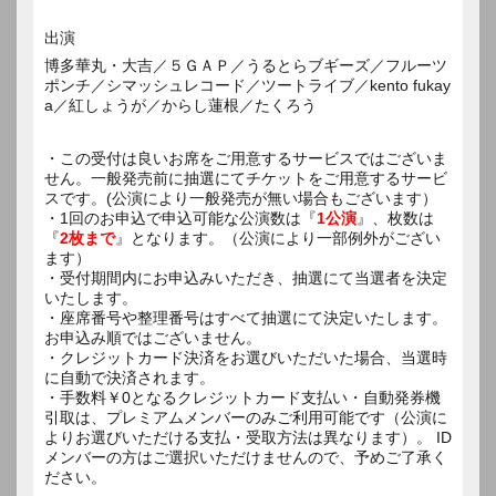
出演
博多華丸・大吉／５ＧＡＰ／うるとらブギーズ／フルーツ
ポンチ／シマッシュレコード／ツートライブ／kento fukay
a／紅しょうが／からし蓮根／たくろう
・この受付は良いお席をご用意するサービスではございま
せん。一般発売前に抽選にてチケットをご用意するサービ
スです。(公演により一般発売が無い場合もございます）
・1回のお申込で申込可能な公演数は『
1公演
』、枚数は
『
2枚まで
』となります。（公演により一部例外がござい
ます）
・受付期間内にお申込みいただき、抽選にて当選者を決定
いたします。
・座席番号や整理番号はすべて抽選にて決定いたします。
お申込み順ではございません。
・クレジットカード決済をお選びいただいた場合、当選時
に自動で決済されます。
・手数料￥0となるクレジットカード支払い・自動発券機
引取は、プレミアムメンバーのみご利用可能です（公演に
よりお選びいただける支払・受取方法は異なります）。 ID
メンバーの方はご選択いただけませんので、予めご了承く
ださい。