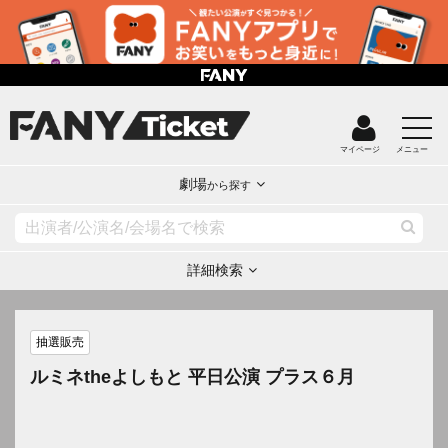
マイページ
メニュー
劇場
から探す
詳細検索
抽選販売
ルミネtheよしもと 平日公演 プラス６月