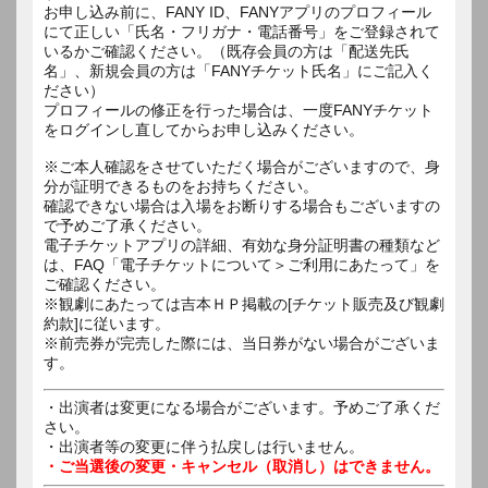
お申し込み前に、FANY ID、FANYアプリのプロフィール
にて正しい「氏名・フリガナ・電話番号」をご登録されて
いるかご確認ください。（既存会員の方は「配送先氏
名」、新規会員の方は「FANYチケット氏名」にご記入く
ださい）
プロフィールの修正を行った場合は、一度FANYチケット
をログインし直してからお申し込みください。
※ご本人確認をさせていただく場合がございますので、身
分が証明できるものをお持ちください。
確認できない場合は入場をお断りする場合もございますの
で予めご了承ください。
電子チケットアプリの詳細、有効な身分証明書の種類など
は、FAQ「電子チケットについて＞ご利用にあたって」を
ご確認ください。
※観劇にあたっては吉本ＨＰ掲載の[チケット販売及び観劇
約款]に従います。
※前売券が完売した際には、当日券がない場合がございま
す。
・出演者は変更になる場合がございます。予めご了承くだ
さい。
・出演者等の変更に伴う払戻しは行いません。
・ご当選後の変更・キャンセル（取消し）はできません。