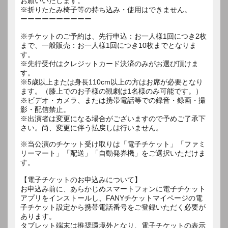
お願いいたします。
※折りたたみ椅子等の持ち込み・使用はできません。
ーーーーーーーーーー
※チケットのご予約は、先行申込：お一人様1回につき2枚
まで、一般販売：お一人様1回につき10枚までとなりま
す。
※先行受付はクレジットカード決済のみがお選び頂けま
す。
※5歳以上または身長110cm以上の方はお席が必要となり
ます。（膝上でのお子様の観劇は1名様のみ可能です。）
※ビデオ・カメラ、または携帯電話等での録音・録画・撮
影・配信禁止。
※出演者は変更になる場合がございますので予めご了承下
さい。尚、変更に伴う払戻しは行いません。
※当公演のチケット受け取りは「電子チケット」「ファミ
リーマート」「配送」「自動発券機」をご選択いただけま
す。
【電子チケットのお申込みについて】
お申込み前に、あらかじめスマートフォンに電子チケット
アプリをインストールし、FANYチケットマイページの電
子チケット設定から携帯電話番号をご登録いただく必要が
あります。
タブレット端末は推奨環境外となり、電子チケットの表示