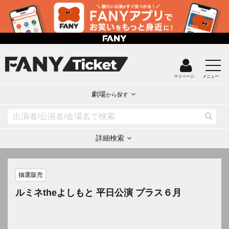
マイページ
メニュー
劇場
から探す
詳細検索
抽選販売
ルミネtheよしもと 平日公演 プラス６月