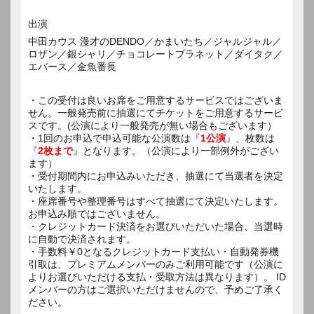
出演
中田カウス 漫才のDENDO／かまいたち／ジャルジャル／
ロザン／銀シャリ／チョコレートプラネット／ダイタク／
エバース／金魚番長
・この受付は良いお席をご用意するサービスではございま
せん。一般発売前に抽選にてチケットをご用意するサービ
スです。(公演により一般発売が無い場合もございます）
・1回のお申込で申込可能な公演数は『
1公演
』、枚数は
『
2枚まで
』となります。（公演により一部例外がござい
ます）
・受付期間内にお申込みいただき、抽選にて当選者を決定
いたします。
・座席番号や整理番号はすべて抽選にて決定いたします。
お申込み順ではございません。
・クレジットカード決済をお選びいただいた場合、当選時
に自動で決済されます。
・手数料￥0となるクレジットカード支払い・自動発券機
引取は、プレミアムメンバーのみご利用可能です（公演に
よりお選びいただける支払・受取方法は異なります）。 ID
メンバーの方はご選択いただけませんので、予めご了承く
ださい。