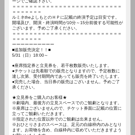
ージでご確認下さい。
＝＝＝＝＝＝＝＝＝＝＝＝＝＝＝＝＝＝＝＝＝＝＝＝＝＝
＝＝＝＝＝＝＝
ルミネtheよしもとのＨＰに記載の終演予定は目安です。
開場及び、開演・終演時間が10分～15分前後する可能性が
ございます。予めご了承ください。
＝＝＝＝＝＝＝＝＝＝＝＝＝＝＝＝＝＝＝＝＝＝＝＝＝＝
＝＝＝＝＝＝＝
ーーーーーーーーーー
■追加販売決定！！■
5/31（日）18:00～
●座席指定券と立見券を、若干枚数販売いたします。
●チケットは先着順での販売となりますので、予定枚数に
達し次第、受付期間内であっても販売を終了いたします。
●完売した場合、当日券の販売はございません。予めご了
承ください。
★立見券をご購入のお客様★
※劇場内、最後方の立見スペースでのご観劇となります。
※座席はございませんので、チケット券面に記載の位置に
立ってご観劇いただきます。
※指定された位置以外でのご観劇は出来ません。
※おひとりさまのスペースは、足元の白線枠内のみとなり
ます。お荷物を含め、白線枠内に収めていただきますよう