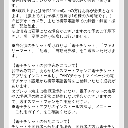
※先行受付はクレジットカード決済のみがお選び頂けま
す。
※5歳以上または身長110cm以上の方はお席が必要となり
ます。（膝上でのお子様の観劇は1名様のみ可能です。）
※ビデオ・カメラ、または携帯電話等での録音・録画・撮
影・配信禁止。
※出演者は変更になる場合がございますので予めご了承下
さい。尚、変更に伴う払戻しは行いません。
※当公演のチケット受け取りは「電子チケット」「ファミ
リーマート」「配送」「自動発券機」をご選択いただけま
す。
【電子チケットのお申込みについて】
お申込み前に、あらかじめスマートフォンに電子チケット
アプリをインストールし、FANYチケットマイページの電
子チケット設定から携帯電話番号をご登録いただく必要が
あります。
タブレット端末は推奨環境外となり、電子チケットの表示
や入場処理の際に正常に動作しない場合がございますの
で、必ずスマートフォンをご用意ください。
※電子チケットアプリのインストール方法は、メニュー
「ご利用ガイド」をご確認ください。
【電子チケットの分配について】
チケットを同行者へ分配する場合、同行者の方も電子チケ