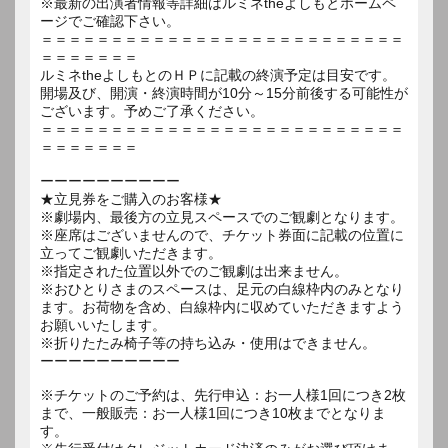
※最新の出演者情報等詳細はルミネtheよしもとホームペ
ージでご確認下さい。
＝＝＝＝＝＝＝＝＝＝＝＝＝＝＝＝＝＝＝＝＝＝＝＝＝＝
＝＝＝＝＝＝＝
ルミネtheよしもとのＨＰに記載の終演予定は目安です。
開場及び、開演・終演時間が10分～15分前後する可能性が
ございます。予めご了承ください。
＝＝＝＝＝＝＝＝＝＝＝＝＝＝＝＝＝＝＝＝＝＝＝＝＝＝
＝＝＝＝＝＝＝
ーーーーーーーーーー
★立見券をご購入のお客様★
※劇場内、最後方の立見スペースでのご観劇となります。
※座席はございませんので、チケット券面に記載の位置に
立ってご観劇いただきます。
※指定された位置以外でのご観劇は出来ません。
※おひとりさまのスペースは、足元の白線枠内のみとなり
ます。お荷物を含め、白線枠内に収めていただきますよう
お願いいたします。
※折りたたみ椅子等の持ち込み・使用はできません。
ーーーーーーーーーー
※チケットのご予約は、先行申込：お一人様1回につき2枚
まで、一般販売：お一人様1回につき10枚までとなりま
す。