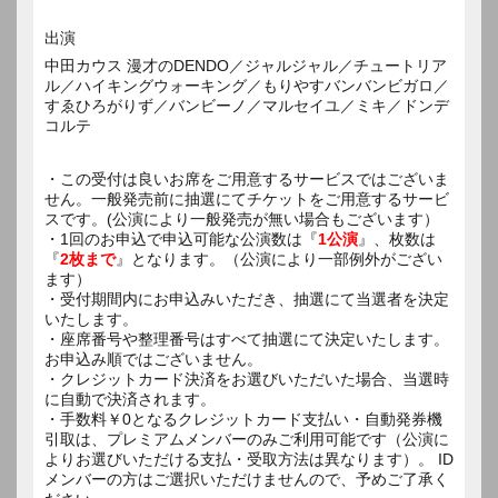
出演
中田カウス 漫才のDENDO／ジャルジャル／チュートリア
ル／ハイキングウォーキング／もりやすバンバンビガロ／
すゑひろがりず／バンビーノ／マルセイユ／ミキ／ドンデ
コルテ
・この受付は良いお席をご用意するサービスではございま
せん。一般発売前に抽選にてチケットをご用意するサービ
スです。(公演により一般発売が無い場合もございます）
・1回のお申込で申込可能な公演数は『
1公演
』、枚数は
『
2枚まで
』となります。（公演により一部例外がござい
ます）
・受付期間内にお申込みいただき、抽選にて当選者を決定
いたします。
・座席番号や整理番号はすべて抽選にて決定いたします。
お申込み順ではございません。
・クレジットカード決済をお選びいただいた場合、当選時
に自動で決済されます。
・手数料￥0となるクレジットカード支払い・自動発券機
引取は、プレミアムメンバーのみご利用可能です（公演に
よりお選びいただける支払・受取方法は異なります）。 ID
メンバーの方はご選択いただけませんので、予めご了承く