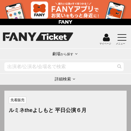
マイページ
メニュー
劇場
から探す
詳細検索
先着販売
ルミネtheよしもと 平日公演６月