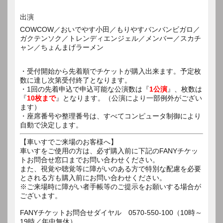
出演
COWCOW／おいでやす小田／もりやすバンバンビガロ／
ガクテンソク／トレンディエンジェル／メンバー／スカチ
ャン／ちょんまげラーメン
・受付開始から先着順でチケットが購入出来ます。予定枚
数に達し次第受付終了となります。
・1回の先着申込で申込可能な公演数は『
1公演
』、枚数は
『
10枚まで
』となります。（公演により一部例外がござい
ます）
・座席番号や整理番号は、すべてコンピュータ制御により
自動で決定します。
【車いすでご来場のお客様へ】
車いすをご使用の方は、必ず購入前に下記のFANYチケッ
トお問合せ窓口までお問い合わせください。
また、視覚や聴覚等に障がいのある方で特別な配慮を必要
とされる方も購入前にお問い合わせください。
※ご来場時に障がい者手帳等のご提示をお願いする場合が
ございます。
FANYチケットお問合せダイヤル 0570-550-100（10時～
19時／年中無休）