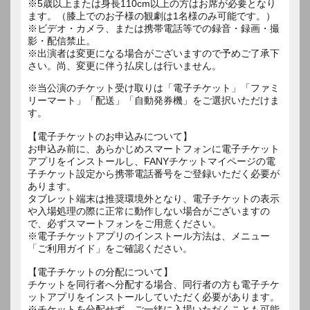
※5歳以上または身長110cm以上の方はお席が必要となり
ます。（膝上でのお子様の観劇は1名様のみ可能です。）
※ビデオ・カメラ、または携帯電話等での録音・録画・撮
影・配信禁止。
※出演者は変更になる場合がございますので予めご了承下
さい。尚、変更に伴う払戻しは行いません。
※当公演のチケット受け取りは「電子チケット」「ファミ
リーマート」「配送」「自動発券機」をご選択いただけま
す。
【電子チケットのお申込みについて】
お申込み前に、あらかじめスマートフォンに電子チケット
アプリをインストールし、FANYチケットマイページの電
子チケット設定から携帯電話番号をご登録いただく必要が
あります。
タブレット端末は推奨環境外となり、電子チケットの表示
や入場処理の際に正常に動作しない場合がございますの
で、必ずスマートフォンをご用意ください。
※電子チケットアプリのインストール方法は、メニュー
「ご利用ガイド」をご確認ください。
【電子チケットの分配について】
チケットを同行者へ分配する場合、同行者の方も電子チケ
ットアプリをインストールしていただく必要があります。
※チケットを分配せず、ご一緒に入場いただくことも可能