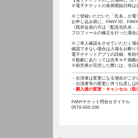
【電子チケットのご入場時につい
※電子チケットの発券開始日時は公
※ご登録いただいた「氏名」が電
お申し込み前に、FANY ID、
（既存会員の方は「配送先氏名」
プロフィールの修正を行った場合
※ご本人確認をさせていただく場
確認できない場合は入場をお断り
電子チケットアプリの詳細、有効
※観劇にあたっては吉本ＨＰ掲載の
※前売券が完売した際には、当日
・出演者は変更になる場合がござ
・出演者等の変更に伴う払戻しは
・購入後の変更・キャンセル（取
FANYチケット問合せダイヤル
0570-550-100