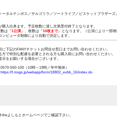
トータルテンボス／サルゴリラ／ツートライブ／ビスケットブラザーズ
が購入出来ます。予定枚数に達し次第受付終了となります。
演数は『
1公演
』、枚数は『
10枚まで
』となります。（公演により一部例
コンピュータ制御により自動で決定します。
前に下記のFANYチケットお問合せ窓口までお問い合わせください。
る方で特別な配慮を必要とされる方も購入前にお問い合わせください。
提示をお願いする場合がございます。
70-550-100（10時～19時／年中無休）
ム
https://f.msgs.jp/webapp/form/18802_evbb_16/index.do
theよしもとホームページでご確認下さい。