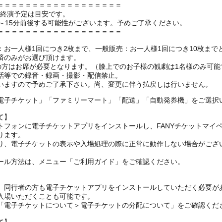
＝＝＝＝＝＝＝＝＝＝＝＝＝＝＝＝＝＝
の終演予定は目安です。
～15分前後する可能性がございます。予めご了承ください。
＝＝＝＝＝＝＝＝＝＝＝＝＝＝＝＝＝＝
お一人様1回につき2枚まで、一般販売：お一人様1回につき10枚まで
済のみがお選び頂けます。
上の方はお席が必要となります。（膝上でのお子様の観劇は1名様のみ可能
話等での録音・録画・撮影・配信禁止。
いますので予めご了承下さい。尚、変更に伴う払戻しは行いません。
電子チケット」「ファミリーマート」「配送」「自動発券機」をご選択
て】
トフォンに電子チケットアプリをインストールし、FANYチケットマイ
ります。
り、電子チケットの表示や入場処理の際に正常に動作しない場合がござ
ール方法は、メニュー「ご利用ガイド」をご確認ください。
、同行者の方も電子チケットアプリをインストールしていただく必要が
入場いただくことも可能です。
の「電子チケットについて＞電子チケットの分配について」をご確認くだ