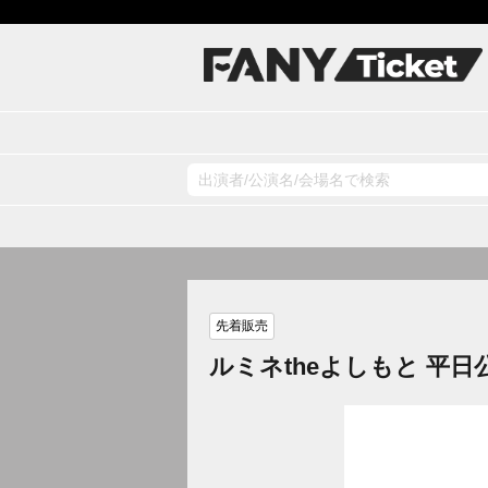
先着販売
ルミネtheよしもと 平日