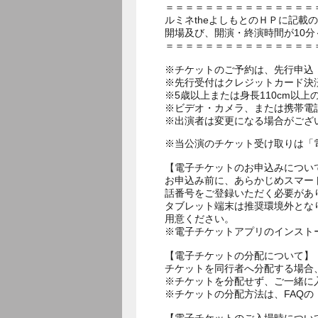
＝＝＝＝＝＝＝＝＝＝＝＝＝＝＝
ルミネtheよしもとのＨＰに記載
開場及び、開演・終演時間が10分
＝＝＝＝＝＝＝＝＝＝＝＝＝＝＝
※チケットのご予約は、先行申込：
※先行受付はクレジットカード決
※5歳以上または身長110cm以
※ビデオ・カメラ、または携帯電
※出演者は変更になる場合がござ
※当公演のチケット受け取りは「
【電子チケットのお申込みについ
お申込み前に、あらかじめスマー
話番号をご登録いただく必要があ
タブレット端末は推奨環境外とな
用意ください。
※電子チケットアプリのインスト
【電子チケットの分配について】
チケットを同行者へ分配する場合
※チケットを分配せず、ご一緒に
※チケットの分配方法は、FAQ