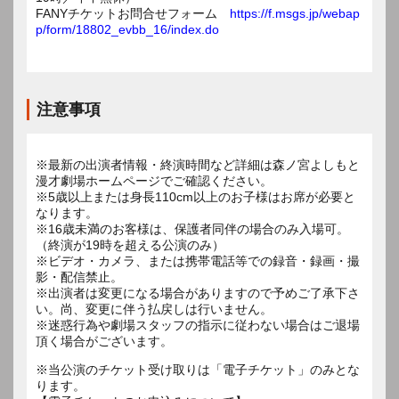
FANYチケットお問合せフォーム
https://f.msgs.jp/webap
p/form/18802_evbb_16/index.do
注意事項
※最新の出演者情報・終演時間など詳細は森ノ宮よしもと
漫才劇場ホームページでご確認ください。
※5歳以上または身長110cm以上のお子様はお席が必要と
なります。
※16歳未満のお客様は、保護者同伴の場合のみ入場可。
（終演が19時を超える公演のみ）
※ビデオ・カメラ、または携帯電話等での録音・録画・撮
影・配信禁止。
※出演者は変更になる場合がありますので予めご了承下さ
い。尚、変更に伴う払戻しは行いません。
※迷惑行為や劇場スタッフの指示に従わない場合はご退場
頂く場合がございます。
※当公演のチケット受け取りは「電子チケット」のみとな
ります。