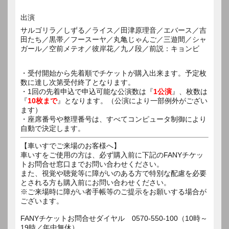
出演
サルゴリラ／しずる／ライス／田津原理音／エバース／吉
田たち／黒帯／フースーヤ／丸亀じゃんご／三遊間／シャ
ガール／空前メテオ／彼岸花／九ノ段／前説：キョンビ
・受付開始から先着順でチケットが購入出来ます。予定枚
数に達し次第受付終了となります。
・1回の先着申込で申込可能な公演数は『
1公演
』、枚数は
『
10枚まで
』となります。（公演により一部例外がござい
ます）
・座席番号や整理番号は、すべてコンピュータ制御により
自動で決定します。
【車いすでご来場のお客様へ】
車いすをご使用の方は、必ず購入前に下記のFANYチケッ
トお問合せ窓口までお問い合わせください。
また、視覚や聴覚等に障がいのある方で特別な配慮を必要
とされる方も購入前にお問い合わせください。
※ご来場時に障がい者手帳等のご提示をお願いする場合が
ございます。
FANYチケットお問合せダイヤル 0570-550-100（10時～
19時／年中無休）